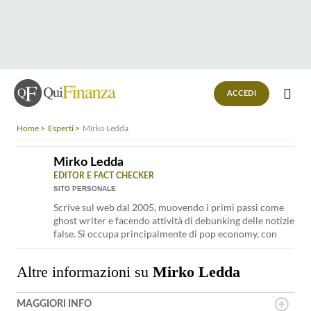
ACCEDI
Home
Esperti
Mirko Ledda
Mirko Ledda
EDITOR E FACT CHECKER
SITO PERSONALE
Scrive sul web dal 2005, muovendo i primi passi come
ghost writer e facendo attività di debunking delle notizie
false. Si occupa principalmente di pop economy, con
particolare attenzione ai temi legati alla tecnologia e al
mondo digitale, all'industria alimentare e alla sanità.
Altre informazioni su
Mirko Ledda
MAGGIORI INFO