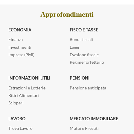
pag
Approfondimenti
suc
ECONOMIA
FISCO E TASSE
Finanza
Bonus fiscali
Investimenti
Leggi
Imprese (PMI)
Evasione fiscale
Regime forfettario
INFORMAZIONI UTILI
PENSIONI
Estrazioni e Lotterie
Pensione anticipata
Ritiri Alimentari
Scioperi
LAVORO
MERCATO IMMOBILIARE
Trova Lavoro
Mutui e Prestiti