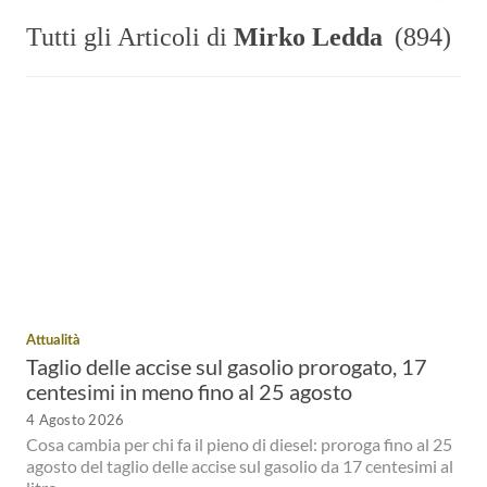
04-09-1990
Data di nascita:
Tutti gli Articoli di
Mirko Ledda
(894)
Ozieri
Luogo di nascita:
Attualità
Taglio delle accise sul gasolio prorogato, 17
centesimi in meno fino al 25 agosto
4 Agosto 2026
Cosa cambia per chi fa il pieno di diesel: proroga fino al 25
agosto del taglio delle accise sul gasolio da 17 centesimi al