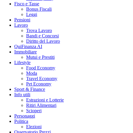
Fisco e Tasse
Bonus Fiscali
Leggi
Pensioni
Lavoro
Trova Lavoro
Bandi e Concorsi
Diritto del Lavoro
QuiFinanza AI
Immobiliare
Mutui e Prestiti
Lifestyle
Food Economy
Moda
Travel Economy
Pet Economy
Sport & Finance
Info utili
Estrazioni e Lotterie
Ritiri Alimentari
Scioperi
Personaggi
Politica
Elezioni
Osservatorio Prezzi