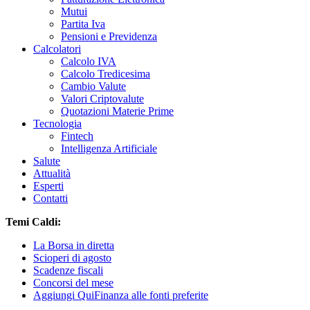
Mutui
Partita Iva
Pensioni e Previdenza
Calcolatori
Calcolo IVA
Calcolo Tredicesima
Cambio Valute
Valori Criptovalute
Quotazioni Materie Prime
Tecnologia
Fintech
Intelligenza Artificiale
Salute
Attualità
Esperti
Contatti
Temi Caldi:
La Borsa in diretta
Scioperi di agosto
Scadenze fiscali
Concorsi del mese
Aggiungi QuiFinanza alle fonti preferite