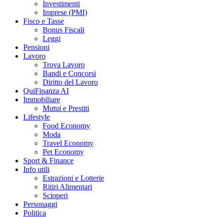
Investimenti
Imprese (PMI)
Fisco e Tasse
Bonus Fiscali
Leggi
Pensioni
Lavoro
Trova Lavoro
Bandi e Concorsi
Diritto del Lavoro
QuiFinanza AI
Immobiliare
Mutui e Prestiti
Lifestyle
Food Economy
Moda
Travel Economy
Pet Economy
Sport & Finance
Info utili
Estrazioni e Lotterie
Ritiri Alimentari
Scioperi
Personaggi
Politica