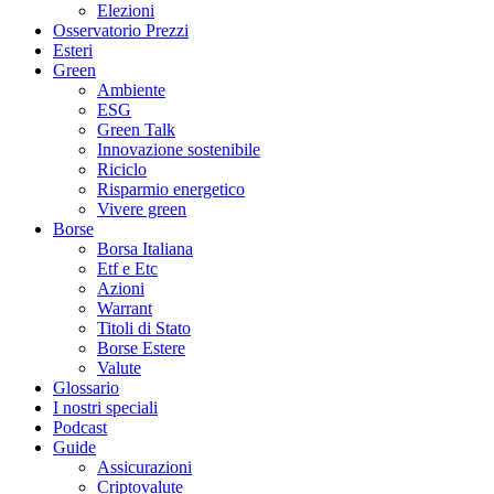
Elezioni
Osservatorio Prezzi
Esteri
Green
Ambiente
ESG
Green Talk
Innovazione sostenibile
Riciclo
Risparmio energetico
Vivere green
Borse
Borsa Italiana
Etf e Etc
Azioni
Warrant
Titoli di Stato
Borse Estere
Valute
Glossario
I nostri speciali
Podcast
Guide
Assicurazioni
Criptovalute