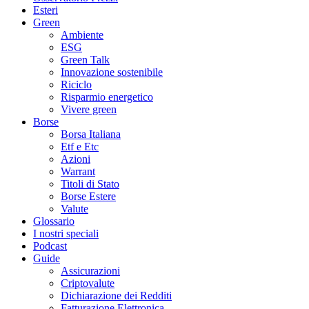
Esteri
Green
Ambiente
ESG
Green Talk
Innovazione sostenibile
Riciclo
Risparmio energetico
Vivere green
Borse
Borsa Italiana
Etf e Etc
Azioni
Warrant
Titoli di Stato
Borse Estere
Valute
Glossario
I nostri speciali
Podcast
Guide
Assicurazioni
Criptovalute
Dichiarazione dei Redditi
Fatturazione Elettronica