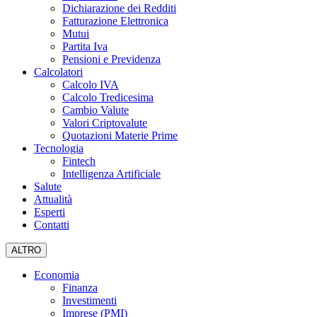
Dichiarazione dei Redditi
Fatturazione Elettronica
Mutui
Partita Iva
Pensioni e Previdenza
Calcolatori
Calcolo IVA
Calcolo Tredicesima
Cambio Valute
Valori Criptovalute
Quotazioni Materie Prime
Tecnologia
Fintech
Intelligenza Artificiale
Salute
Attualità
Esperti
Contatti
ALTRO
Economia
Finanza
Investimenti
Imprese (PMI)