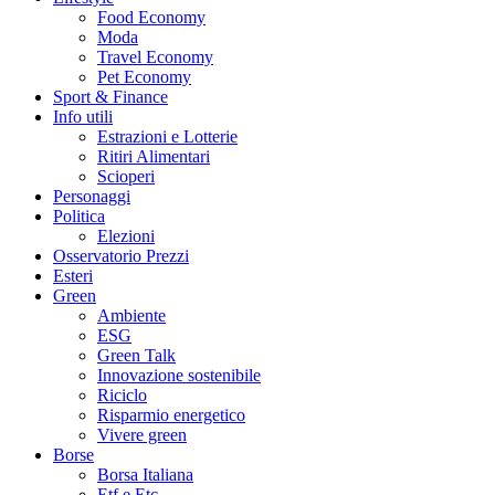
Food Economy
Moda
Travel Economy
Pet Economy
Sport & Finance
Info utili
Estrazioni e Lotterie
Ritiri Alimentari
Scioperi
Personaggi
Politica
Elezioni
Osservatorio Prezzi
Esteri
Green
Ambiente
ESG
Green Talk
Innovazione sostenibile
Riciclo
Risparmio energetico
Vivere green
Borse
Borsa Italiana
Etf e Etc