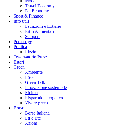
Moda
Travel Economy
Pet Economy
Sport & Finance
Info utili
Estrazioni e Lotterie
Ritiri Alimentari
Scioperi
Personaggi
Politica
Elezioni
Osservatorio Prezzi
Esteri
Green
Ambiente
ESG
Green Talk
Innovazione sostenibile
Riciclo
Risparmio energetico
Vivere green
Borse
Borsa Italiana
Etf e Etc
Azioni