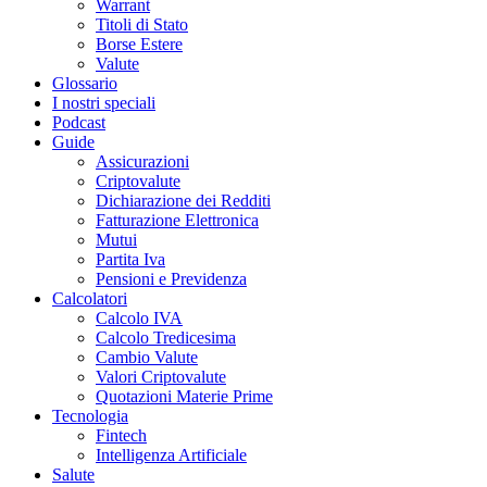
Warrant
Titoli di Stato
Borse Estere
Valute
Glossario
I nostri speciali
Podcast
Guide
Assicurazioni
Criptovalute
Dichiarazione dei Redditi
Fatturazione Elettronica
Mutui
Partita Iva
Pensioni e Previdenza
Calcolatori
Calcolo IVA
Calcolo Tredicesima
Cambio Valute
Valori Criptovalute
Quotazioni Materie Prime
Tecnologia
Fintech
Intelligenza Artificiale
Salute