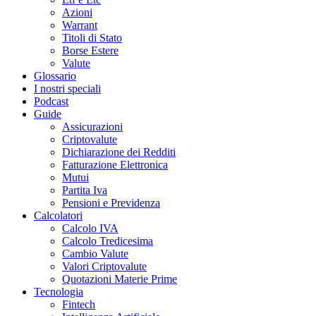
Azioni
Warrant
Titoli di Stato
Borse Estere
Valute
Glossario
I nostri speciali
Podcast
Guide
Assicurazioni
Criptovalute
Dichiarazione dei Redditi
Fatturazione Elettronica
Mutui
Partita Iva
Pensioni e Previdenza
Calcolatori
Calcolo IVA
Calcolo Tredicesima
Cambio Valute
Valori Criptovalute
Quotazioni Materie Prime
Tecnologia
Fintech