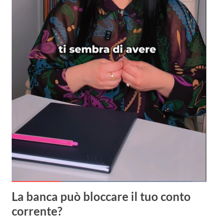
Loaded
:
92.89%
La banca può bloccare il tuo conto
Current Time
0:21
Duration
1:15
Pause
Unmute
corrente?