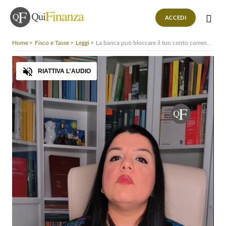
ACCEDI
Home
Fisco e Tasse
Leggi
La banca può bloccare il tuo conto corrente?
Audio
RIATTIVA L'AUDIO