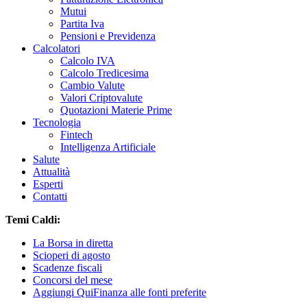
Mutui
Partita Iva
Pensioni e Previdenza
Calcolatori
Calcolo IVA
Calcolo Tredicesima
Cambio Valute
Valori Criptovalute
Quotazioni Materie Prime
Tecnologia
Fintech
Intelligenza Artificiale
Salute
Attualità
Esperti
Contatti
Temi Caldi:
La Borsa in diretta
Scioperi di agosto
Scadenze fiscali
Concorsi del mese
Aggiungi QuiFinanza alle fonti preferite