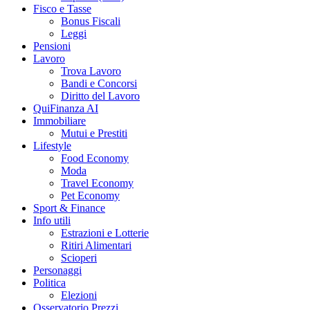
Fisco e Tasse
Bonus Fiscali
Leggi
Pensioni
Lavoro
Trova Lavoro
Bandi e Concorsi
Diritto del Lavoro
QuiFinanza AI
Immobiliare
Mutui e Prestiti
Lifestyle
Food Economy
Moda
Travel Economy
Pet Economy
Sport & Finance
Info utili
Estrazioni e Lotterie
Ritiri Alimentari
Scioperi
Personaggi
Politica
Elezioni
Osservatorio Prezzi