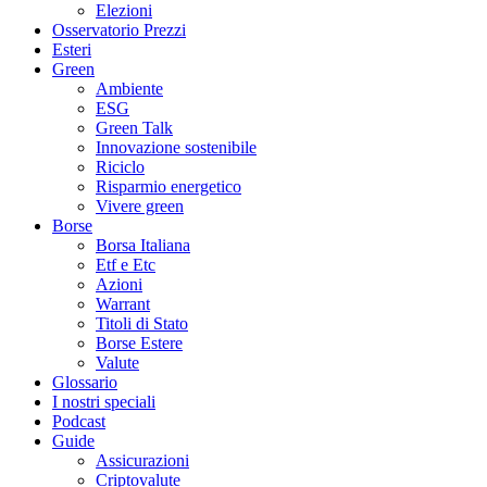
Elezioni
Osservatorio Prezzi
Esteri
Green
Ambiente
ESG
Green Talk
Innovazione sostenibile
Riciclo
Risparmio energetico
Vivere green
Borse
Borsa Italiana
Etf e Etc
Azioni
Warrant
Titoli di Stato
Borse Estere
Valute
Glossario
I nostri speciali
Podcast
Guide
Assicurazioni
Criptovalute