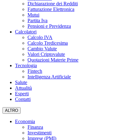
Dichiarazione dei Redditi
Fatturazione Elettronica
Mutui
Partita Iva
Pensioni e Previdenza
Calcolatori
Calcolo IVA
Calcolo Tredicesima
Cambio Valute
Valori Criptovalute
Quotazioni Materie Prime
Tecnologia
Fintech
Intelligenza Artificiale
Salute
Attualità
Esperti
Contatti
ALTRO
Economia
Finanza
Investimenti
Imprese (PMI)