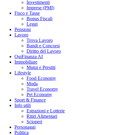
Investimenti
Imprese (PMI)
Fisco e Tasse
Bonus Fiscali
Leggi
Pensioni
Lavoro
Trova Lavoro
Bandi e Concorsi
Diritto del Lavoro
QuiFinanza AI
Immobiliare
Mutui e Prestiti
Lifestyle
Food Economy
Moda
Travel Economy
Pet Economy
Sport & Finance
Info utili
Estrazioni e Lotterie
Ritiri Alimentari
Scioperi
Personaggi
Politica