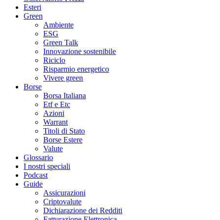
Esteri
Green
Ambiente
ESG
Green Talk
Innovazione sostenibile
Riciclo
Risparmio energetico
Vivere green
Borse
Borsa Italiana
Etf e Etc
Azioni
Warrant
Titoli di Stato
Borse Estere
Valute
Glossario
I nostri speciali
Podcast
Guide
Assicurazioni
Criptovalute
Dichiarazione dei Redditi
Fatturazione Elettronica