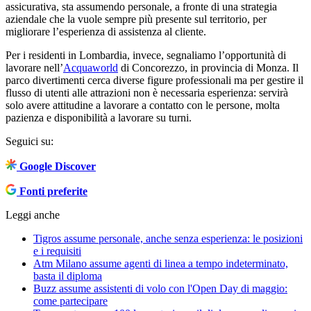
assicurativa, sta assumendo personale, a fronte di una strategia
aziendale che la vuole sempre più presente sul territorio, per
migliorare l’esperienza di assistenza al cliente.
Per i residenti in Lombardia, invece, segnaliamo l’opportunità di
lavorare nell’
Acquaworld
di Concorezzo, in provincia di Monza. Il
parco divertimenti cerca diverse figure professionali ma per gestire il
flusso di utenti alle attrazioni non è necessaria esperienza: servirà
solo avere attitudine a lavorare a contatto con le persone, molta
pazienza e disponibilità a lavorare su turni.
Seguici su:
Google Discover
Fonti preferite
Leggi anche
Tigros assume personale, anche senza esperienza: le posizioni
e i requisiti
Atm Milano assume agenti di linea a tempo indeterminato,
basta il diploma
Buzz assume assistenti di volo con l'Open Day di maggio:
come partecipare