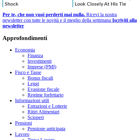
Per te, che non vuoi perderti mai nulla.
Ricevi la nostra
newsletter con tutte le novità e il meglio della settimana
Iscriviti alla
newsletter
Approfondimenti
Economia
Finanza
Investimenti
Imprese (PMI)
Fisco e Tasse
Bonus fiscali
Leggi
Evasione fiscale
Regime forfettario
Informazioni utili
Estrazioni e Lotterie
Ritiri Alimentari
Scioperi
Pensioni
Pensione anticipata
Lavoro
Trova Lavoro