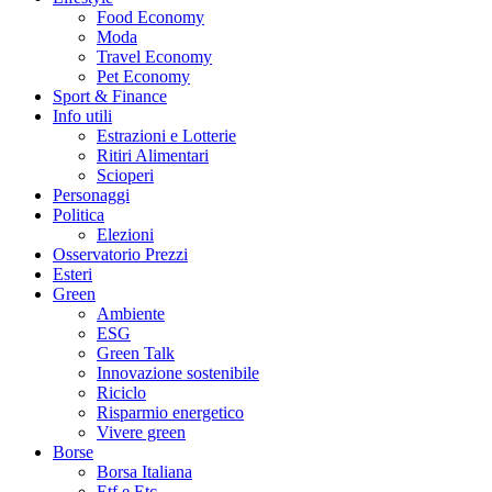
Food Economy
Moda
Travel Economy
Pet Economy
Sport & Finance
Info utili
Estrazioni e Lotterie
Ritiri Alimentari
Scioperi
Personaggi
Politica
Elezioni
Osservatorio Prezzi
Esteri
Green
Ambiente
ESG
Green Talk
Innovazione sostenibile
Riciclo
Risparmio energetico
Vivere green
Borse
Borsa Italiana
Etf e Etc