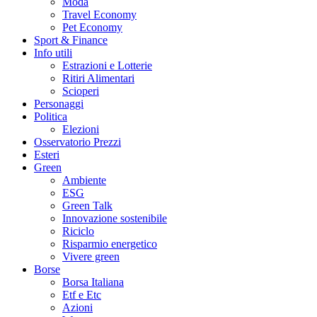
Moda
Travel Economy
Pet Economy
Sport & Finance
Info utili
Estrazioni e Lotterie
Ritiri Alimentari
Scioperi
Personaggi
Politica
Elezioni
Osservatorio Prezzi
Esteri
Green
Ambiente
ESG
Green Talk
Innovazione sostenibile
Riciclo
Risparmio energetico
Vivere green
Borse
Borsa Italiana
Etf e Etc
Azioni