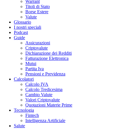
Warrant
Titoli di Stato
Borse Estere
Valute
Glossario
I nostri speciali
Podcast
Guide
Assicurazioni
Criptovalute
Dichiarazione dei Redditi
Fatturazione Elettronica
Mutui
Partita Iva
Pensioni e Previdenza
Calcolatori
Calcolo IVA
Calcolo Tredicesima
Cambio Valute
Valori Criptovalute
Quotazioni Materie Prime
Tecnologia
Fintech
Intelligenza Artificiale
Salute