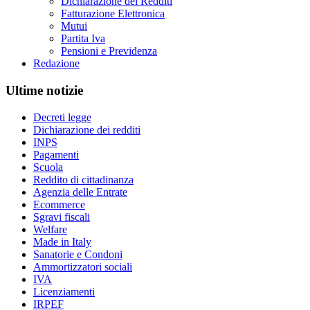
Dichiarazione dei Redditi
Fatturazione Elettronica
Mutui
Partita Iva
Pensioni e Previdenza
Redazione
Ultime notizie
Decreti legge
Dichiarazione dei redditi
INPS
Pagamenti
Scuola
Reddito di cittadinanza
Agenzia delle Entrate
Ecommerce
Sgravi fiscali
Welfare
Made in Italy
Sanatorie e Condoni
Ammortizzatori sociali
IVA
Licenziamenti
IRPEF