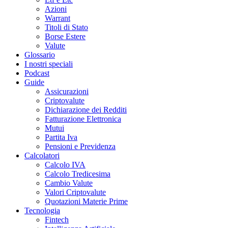
Azioni
Warrant
Titoli di Stato
Borse Estere
Valute
Glossario
I nostri speciali
Podcast
Guide
Assicurazioni
Criptovalute
Dichiarazione dei Redditi
Fatturazione Elettronica
Mutui
Partita Iva
Pensioni e Previdenza
Calcolatori
Calcolo IVA
Calcolo Tredicesima
Cambio Valute
Valori Criptovalute
Quotazioni Materie Prime
Tecnologia
Fintech