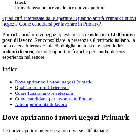
iStock
Primark assume personale per nuove aperture
Quali città interessate dalle aperture?
Quando aprirà Primark i nuovi
negozi?
Come candidarsi per lavorare in Primark?
Primark aprirà nuovi negozi quest’anno, creando circa
1.000 nuovi
posti di lavoro
. Per consolidare la presenza sul territorio italiano, la
nota catena internazionale di abbigliamento sta investendo
60
milioni di euro
, creando opportunità anche per candidati senza
esperienza nel settore.
Indice
Dove apriranno i nuovi negozi Primark
Quali sono i profili ricercati
Come funzionano le selezioni
Come candidarsi per lavorare in Primark
Altre opportunità di lavoro
Dove apriranno i nuovi negozi Primark
Le nuove aperture interesseranno diverse città italiane: