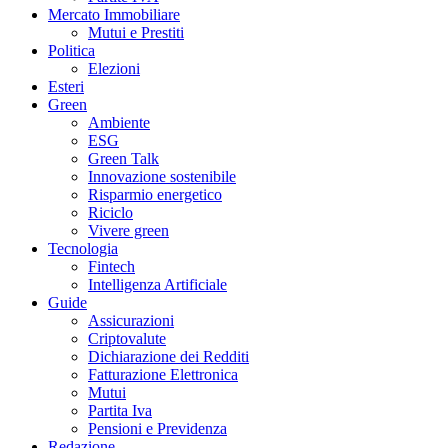
Mercato Immobiliare
Mutui e Prestiti
Politica
Elezioni
Esteri
Green
Ambiente
ESG
Green Talk
Innovazione sostenibile
Risparmio energetico
Riciclo
Vivere green
Tecnologia
Fintech
Intelligenza Artificiale
Guide
Assicurazioni
Criptovalute
Dichiarazione dei Redditi
Fatturazione Elettronica
Mutui
Partita Iva
Pensioni e Previdenza
Redazione