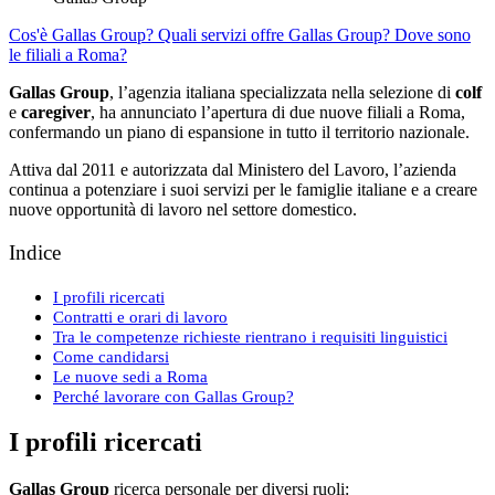
Cos'è Gallas Group?
Quali servizi offre Gallas Group?
Dove sono
le filiali a Roma?
Gallas Group
, l’agenzia italiana specializzata nella selezione di
colf
e
caregiver
, ha annunciato l’apertura di due nuove filiali a Roma,
confermando un piano di espansione in tutto il territorio nazionale.
Attiva dal 2011 e autorizzata dal Ministero del Lavoro, l’azienda
continua a potenziare i suoi servizi per le famiglie italiane e a creare
nuove opportunità di lavoro nel settore domestico.
Indice
I profili ricercati
Contratti e orari di lavoro
Tra le competenze richieste rientrano i requisiti linguistici
Come candidarsi
Le nuove sedi a Roma
Perché lavorare con Gallas Group?
I profili ricercati
Gallas Group
ricerca personale per diversi ruoli: