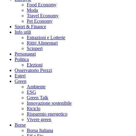
Food Economy
Moda
Travel Economy
Pet Economy
Sport & Finance
Info utili
Estrazioni e Lotterie
Ritiri Alimentari
Scioperi
Personaggi
Politica
Elezioni
Osservatorio Prezzi
Esteri
Green
Ambiente
ESG
Green Talk
Innovazione sostenibile
Riciclo
Risparmio energetico
Vivere green
Borse
Borsa Italiana
Etf e Etc