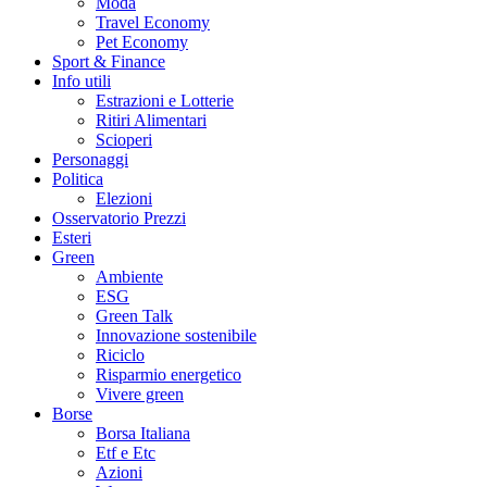
Moda
Travel Economy
Pet Economy
Sport & Finance
Info utili
Estrazioni e Lotterie
Ritiri Alimentari
Scioperi
Personaggi
Politica
Elezioni
Osservatorio Prezzi
Esteri
Green
Ambiente
ESG
Green Talk
Innovazione sostenibile
Riciclo
Risparmio energetico
Vivere green
Borse
Borsa Italiana
Etf e Etc
Azioni