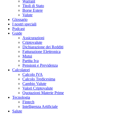
Warrant
Titoli di Stato
Borse Estere
Valute
Glossario
I nostri speciali
Podcast
Guide
Assicurazioni
Criptovalute
Dichiarazione dei Redditi
Fatturazione Elettronica
Mutui
Partita Iva
Pensioni e Previdenza
Calcolatori
Calcolo IVA
Calcolo Tredicesima
Cambio Valute
Valori Criptovalute
Quotazioni Materie Prime
Tecnologia
Fintech
Intelligenza Artificiale
Salute