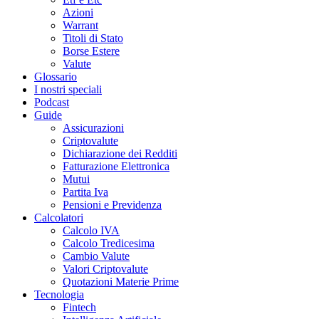
Azioni
Warrant
Titoli di Stato
Borse Estere
Valute
Glossario
I nostri speciali
Podcast
Guide
Assicurazioni
Criptovalute
Dichiarazione dei Redditi
Fatturazione Elettronica
Mutui
Partita Iva
Pensioni e Previdenza
Calcolatori
Calcolo IVA
Calcolo Tredicesima
Cambio Valute
Valori Criptovalute
Quotazioni Materie Prime
Tecnologia
Fintech