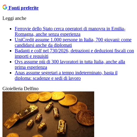
Fonti preferite
Leggi anche
Ferrovie dello Stato cerca operatori di manovra in Emilia-
Romagna, anche senza esperienza
UniCredit assume 1.000 persone in Italia, 700 giovani: come
candidarsi anche da diplomati
Badanti e colf nel 730/2026, detrazioni e deduzioni fiscali con
importi e requisiti
Ovs assume più di 300 lavoratori in tutta Italia, anche alla
prima esperienza
Anas assume segretari a tempo indeterminato, basta il
diploma: scadenze e sedi di lavoro
Gioielleria Delfino