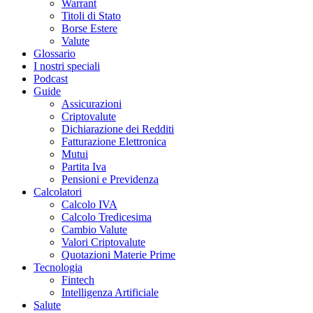
Warrant
Titoli di Stato
Borse Estere
Valute
Glossario
I nostri speciali
Podcast
Guide
Assicurazioni
Criptovalute
Dichiarazione dei Redditi
Fatturazione Elettronica
Mutui
Partita Iva
Pensioni e Previdenza
Calcolatori
Calcolo IVA
Calcolo Tredicesima
Cambio Valute
Valori Criptovalute
Quotazioni Materie Prime
Tecnologia
Fintech
Intelligenza Artificiale
Salute