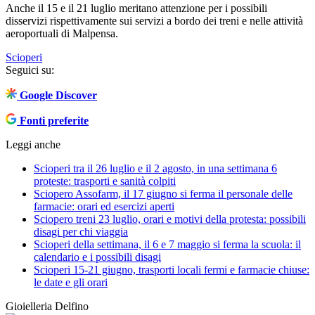
Anche il 15 e il 21 luglio meritano attenzione per i possibili
disservizi rispettivamente sui servizi a bordo dei treni e nelle attività
aeroportuali di Malpensa.
Scioperi
Seguici su:
Google Discover
Fonti preferite
Leggi anche
Scioperi tra il 26 luglio e il 2 agosto, in una settimana 6
proteste: trasporti e sanità colpiti
Sciopero Assofarm, il 17 giugno si ferma il personale delle
farmacie: orari ed esercizi aperti
Sciopero treni 23 luglio, orari e motivi della protesta: possibili
disagi per chi viaggia
Scioperi della settimana, il 6 e 7 maggio si ferma la scuola: il
calendario e i possibili disagi
Scioperi 15-21 giugno, trasporti locali fermi e farmacie chiuse:
le date e gli orari
Gioielleria Delfino