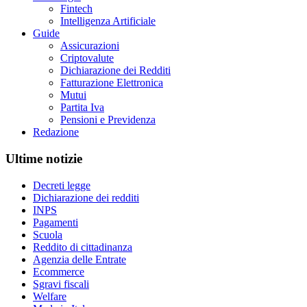
Fintech
Intelligenza Artificiale
Guide
Assicurazioni
Criptovalute
Dichiarazione dei Redditi
Fatturazione Elettronica
Mutui
Partita Iva
Pensioni e Previdenza
Redazione
Ultime notizie
Decreti legge
Dichiarazione dei redditi
INPS
Pagamenti
Scuola
Reddito di cittadinanza
Agenzia delle Entrate
Ecommerce
Sgravi fiscali
Welfare