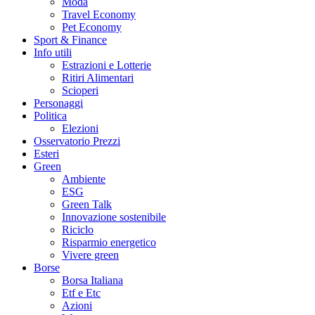
Moda
Travel Economy
Pet Economy
Sport & Finance
Info utili
Estrazioni e Lotterie
Ritiri Alimentari
Scioperi
Personaggi
Politica
Elezioni
Osservatorio Prezzi
Esteri
Green
Ambiente
ESG
Green Talk
Innovazione sostenibile
Riciclo
Risparmio energetico
Vivere green
Borse
Borsa Italiana
Etf e Etc
Azioni