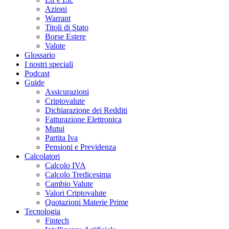
Azioni
Warrant
Titoli di Stato
Borse Estere
Valute
Glossario
I nostri speciali
Podcast
Guide
Assicurazioni
Criptovalute
Dichiarazione dei Redditi
Fatturazione Elettronica
Mutui
Partita Iva
Pensioni e Previdenza
Calcolatori
Calcolo IVA
Calcolo Tredicesima
Cambio Valute
Valori Criptovalute
Quotazioni Materie Prime
Tecnologia
Fintech