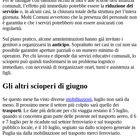
Per le famiglie con bambini iscritti ai nidi e alle scuole dell’infanzia
comunali, l’effetto più immediato potrebbe essere la
riduzione del
servizio
o, in alcuni casi, la chiusura totale della struttura per l’intera
giornata. Molti Comuni avvertono che la presenza del personale non
è garantita e che i servizi potrebbero non essere assicurati con
regolarità.
Sul piano pratico, alcune amministrazioni hanno già invitato i
genitori a organizzarsi in
anticipo
. Soprattutto nei casi in cui non sia
possibile garantire aperture parziali o un numero minimo di
operatori. Per chi lavora e dipende dai servizi educativi comunali, lo
sciopero può quindi trasformarsi in un problema logistico
immediato, con necessità di riorganizzare orari, turni e assistenza ai
figli.
Gli altri scioperi di giugno
Se questo mese ha visto diverse
mobilitazioni
, luglio non sarà da
meno. Il prossimo mese il settore più colpito sarà quello dei
trasporti
. Le date più delicate per chi viaggia restano il 5 luglio,
quando si concentra gran parte delle proteste nel trasporto aereo, il 6
e 7 luglio per le ricadute sul settore ferroviario e sul trasporto
pubblico locale, e il 10 luglio, segnato sia dallo sciopero generale in
Puglia sia dalla mobilitazione nel trasporto merci ferroviario.