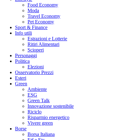
Food Economy
Moda
Travel Economy
Pet Economy
Sport & Finance
Info utili
Estrazioni e Lotterie
Ritiri Alimentari
Scioperi
Personaggi
Politica
Elezioni
Osservatorio Prezzi
Esteri
Green
Ambiente
ESG
Green Talk
Innovazione sostenibile
Riciclo
Risparmio energetico
Vivere green
Borse
Borsa Italiana
Etf e Etc