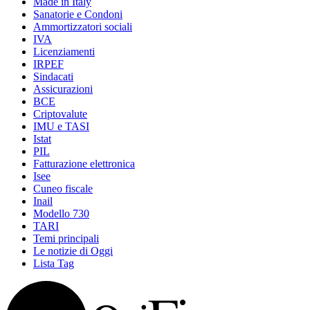
Made in Italy
Sanatorie e Condoni
Ammortizzatori sociali
IVA
Licenziamenti
IRPEF
Sindacati
Assicurazioni
BCE
Criptovalute
IMU e TASI
Istat
PIL
Fatturazione elettronica
Isee
Cuneo fiscale
Inail
Modello 730
TARI
Temi principali
Le notizie di Oggi
Lista Tag