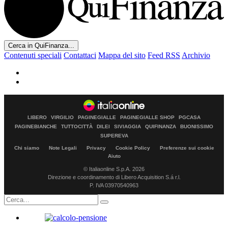
Cerca in QuiFinanza...
Contenuti speciali
Contattaci
Mappa del sito
Feed RSS
Archivio
LIBERO
VIRGILIO
PAGINEGIALLE
PAGINEGIALLE SHOP
PGCASA
PAGINEBIANCHE
TUTTOCITTÀ
DILEI
SIVIAGGIA
QUIFINANZA
BUONISSIMO
SUPEREVA
Chi siamo
Note Legali
Privacy
Cookie Policy
Preferenze sui cookie
Aiuto
© Italiaonline S.p.A. 2026
Direzione e coordinamento di Libero Acquisition S.á r.l.
P. IVA 03970540963