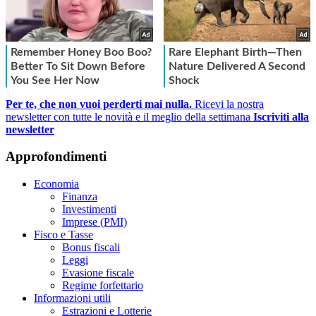
Per te, che non vuoi perderti mai nulla.
Ricevi la nostra
newsletter con tutte le novità e il meglio della settimana
Iscriviti alla
newsletter
Approfondimenti
Economia
Finanza
Investimenti
Imprese (PMI)
Fisco e Tasse
Bonus fiscali
Leggi
Evasione fiscale
Regime forfettario
Informazioni utili
Estrazioni e Lotterie