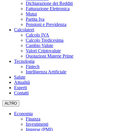
Dichiarazione dei Redditi
Fatturazione Elettronica
Mutui
Partita Iva
Pensioni e Previdenza
Calcolatori
Calcolo IVA
Calcolo Tredicesima
Cambio Valute
Valori Criptovalute
Quotazioni Materie Prime
Tecnologia
Fintech
Intelligenza Artificiale
Salute
Attualità
Esperti
Contatti
ALTRO
Economia
Finanza
Investimenti
Imprese (PMI)