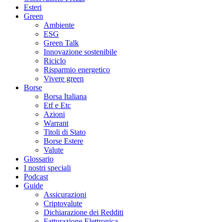
Esteri
Green
Ambiente
ESG
Green Talk
Innovazione sostenibile
Riciclo
Risparmio energetico
Vivere green
Borse
Borsa Italiana
Etf e Etc
Azioni
Warrant
Titoli di Stato
Borse Estere
Valute
Glossario
I nostri speciali
Podcast
Guide
Assicurazioni
Criptovalute
Dichiarazione dei Redditi
Fatturazione Elettronica