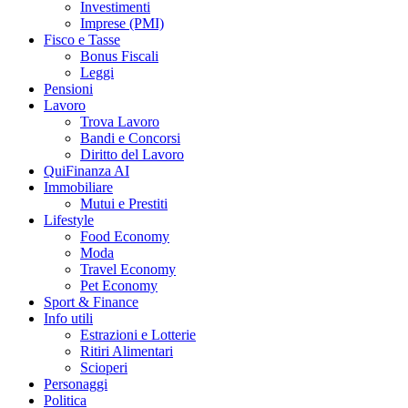
Investimenti
Imprese (PMI)
Fisco e Tasse
Bonus Fiscali
Leggi
Pensioni
Lavoro
Trova Lavoro
Bandi e Concorsi
Diritto del Lavoro
QuiFinanza AI
Immobiliare
Mutui e Prestiti
Lifestyle
Food Economy
Moda
Travel Economy
Pet Economy
Sport & Finance
Info utili
Estrazioni e Lotterie
Ritiri Alimentari
Scioperi
Personaggi
Politica