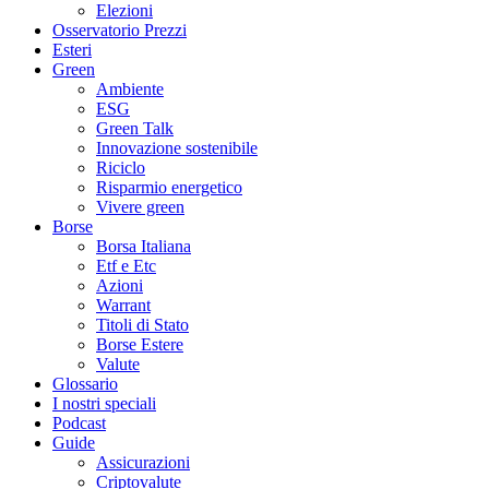
Elezioni
Osservatorio Prezzi
Esteri
Green
Ambiente
ESG
Green Talk
Innovazione sostenibile
Riciclo
Risparmio energetico
Vivere green
Borse
Borsa Italiana
Etf e Etc
Azioni
Warrant
Titoli di Stato
Borse Estere
Valute
Glossario
I nostri speciali
Podcast
Guide
Assicurazioni
Criptovalute