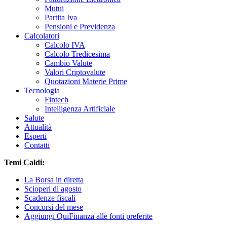
Mutui
Partita Iva
Pensioni e Previdenza
Calcolatori
Calcolo IVA
Calcolo Tredicesima
Cambio Valute
Valori Criptovalute
Quotazioni Materie Prime
Tecnologia
Fintech
Intelligenza Artificiale
Salute
Attualità
Esperti
Contatti
Temi Caldi:
La Borsa in diretta
Scioperi di agosto
Scadenze fiscali
Concorsi del mese
Aggiungi QuiFinanza alle fonti preferite