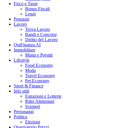
Fisco e Tasse
Bonus Fiscali
Leggi
Pensioni
Lavoro
Trova Lavoro
Bandi e Concorsi
Diritto del Lavoro
QuiFinanza AI
Immobiliare
Mutui e Prestiti
Lifestyle
Food Economy
Moda
Travel Economy
Pet Economy
Sport & Finance
Info utili
Estrazioni e Lotterie
Ritiri Alimentari
Scioperi
Personaggi
Politica
Elezioni
Osservatorio Prezzi