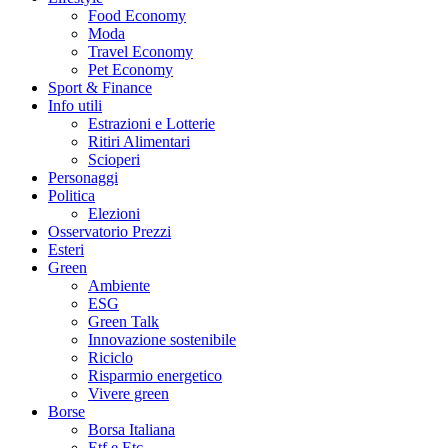
Food Economy
Moda
Travel Economy
Pet Economy
Sport & Finance
Info utili
Estrazioni e Lotterie
Ritiri Alimentari
Scioperi
Personaggi
Politica
Elezioni
Osservatorio Prezzi
Esteri
Green
Ambiente
ESG
Green Talk
Innovazione sostenibile
Riciclo
Risparmio energetico
Vivere green
Borse
Borsa Italiana
Etf e Etc