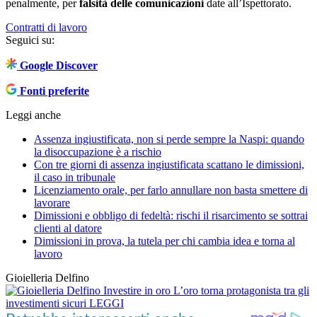
penalmente, per
falsità delle comunicazioni
date all’Ispettorato.
Contratti di lavoro
Seguici su:
Google Discover
Fonti preferite
Leggi anche
Assenza ingiustificata, non si perde sempre la Naspi: quando
la disoccupazione è a rischio
Con tre giorni di assenza ingiustificata scattano le dimissioni,
il caso in tribunale
Licenziamento orale, per farlo annullare non basta smettere di
lavorare
Dimissioni e obbligo di fedeltà: rischi il risarcimento se sottrai
clienti al datore
Dimissioni in prova, la tutela per chi cambia idea e torna al
lavoro
Gioielleria Delfino
Investire in oro
L’oro torna protagonista tra gli
investimenti sicuri
LEGGI