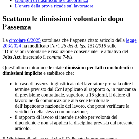
Obblighi di trasmissione e decorrenza
L’onere della prova ricade sul lavoratore
Scattano le dimissioni volontarie dopo
l’assenza
La
circolare 6/2025
sottolinea che l’appena citato articolo della
legge
203/2024
ha modificato l’
art. 26 del d. lgs. 151/2015
sulle
“Dimissioni volontarie e risoluzione consensuale” e attuativo del
Jobs Act
, inserendo il
comma 7-bis
.
Quest’ultimo introduce le citate
dimissioni per fatti concludenti
o
dimissioni implicite
e stabilisce che:
in caso di assenza ingiustificata del lavoratore protratta oltre il
termine previsto dal Ccnl applicato al rapporto o, in mancanza
di previsione contrattuale, superiore a 15 giorni, il datore di
lavoro ne dà comunicazione alla sede territoriale
dell’Ispettorato nazionale del lavoro, che potrà verificare la
veridicità della stessa comunicazione;
il rapporto di lavoro si intende risolto per volontà del
dipendente e non si applica la disciplina prevista dal presente
articolo.
Il Ministero ribadisce così che il Collegato lavoro consente