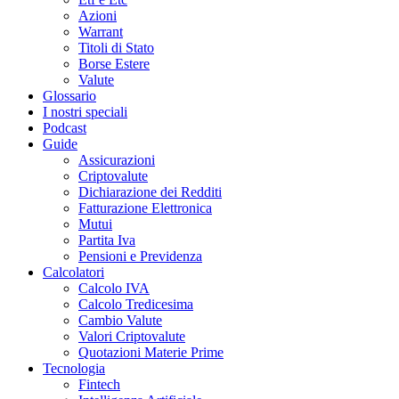
Azioni
Warrant
Titoli di Stato
Borse Estere
Valute
Glossario
I nostri speciali
Podcast
Guide
Assicurazioni
Criptovalute
Dichiarazione dei Redditi
Fatturazione Elettronica
Mutui
Partita Iva
Pensioni e Previdenza
Calcolatori
Calcolo IVA
Calcolo Tredicesima
Cambio Valute
Valori Criptovalute
Quotazioni Materie Prime
Tecnologia
Fintech