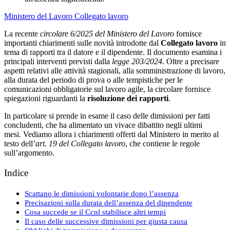
Ministero del Lavoro
Collegato lavoro
La recente
circolare 6/2025 del Ministero del Lavoro
fornisce
importanti chiarimenti sulle novità introdotte dal
Collegato lavoro
in
tema di rapporti tra il datore e il dipendente. Il documento esamina i
principali interventi previsti dalla
legge 203/2024
. Oltre a precisare
aspetti relativi alle attività stagionali, alla somministrazione di lavoro,
alla durata del periodo di prova o alle tempistiche per le
comunicazioni obbligatorie sul lavoro agile, la circolare fornisce
spiegazioni riguardanti la
risoluzione dei rapporti
.
In particolare si prende in esame il caso delle dimissioni per fatti
concludenti, che ha alimentato un vivace dibattito negli ultimi
mesi. Vediamo allora i chiarimenti offerti dal Ministero in merito al
testo dell’
art. 19 del Collegato lavoro
, che contiene le regole
sull’argomento.
Indice
Scattano le dimissioni volontarie dopo l’assenza
Precisazioni sulla durata dell’assenza del dipendente
Cosa succede se il Ccnl stabilisce altri tempi
Il caso delle successive dimissioni per giusta causa