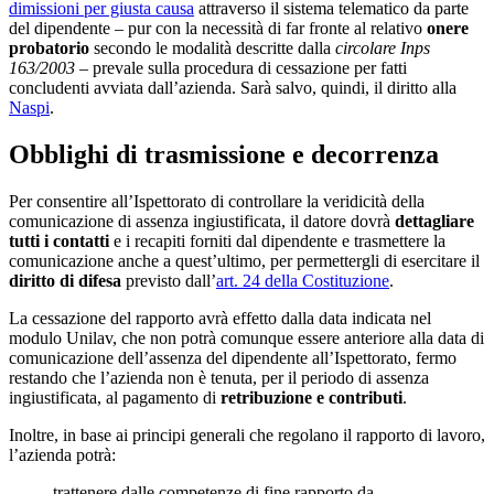
dimissioni per giusta causa
attraverso il sistema telematico da parte
del dipendente – pur con la necessità di far fronte al relativo
onere
probatorio
secondo le modalità descritte dalla
circolare Inps
163/2003
– prevale sulla procedura di cessazione per fatti
concludenti avviata dall’azienda. Sarà salvo, quindi, il diritto alla
Naspi
.
Obblighi di trasmissione e decorrenza
Per consentire all’Ispettorato di controllare la veridicità della
comunicazione di assenza ingiustificata, il datore dovrà
dettagliare
tutti i contatti
e i recapiti forniti dal dipendente e trasmettere la
comunicazione anche a quest’ultimo, per permettergli di esercitare il
diritto di difesa
previsto dall’
art. 24 della Costituzione
.
La cessazione del rapporto avrà effetto dalla data indicata nel
modulo Unilav, che non potrà comunque essere anteriore alla data di
comunicazione dell’assenza del dipendente all’Ispettorato, fermo
restando che l’azienda non è tenuta, per il periodo di assenza
ingiustificata, al pagamento di
retribuzione e contributi
.
Inoltre, in base ai principi generali che regolano il rapporto di lavoro,
l’azienda potrà:
trattenere dalle competenze di fine rapporto da