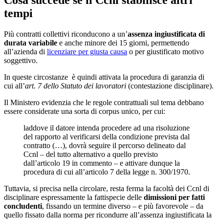
Cosa succede se il Ccnl stabilisce altri
tempi
Più contratti collettivi riconducono a un’
assenza ingiustificata di
durata variabile
e anche minore dei 15 giorni, permettendo
all’azienda di
licenziare per giusta causa
o per giustificato motivo
soggettivo.
In queste circostanze è quindi attivata la procedura di garanzia di
cui all’
art. 7 dello Statuto dei lavoratori
(contestazione disciplinare).
Il Ministero evidenzia che le regole contrattuali sul tema debbano
essere considerate una sorta di corpus unico, per cui:
laddove il datore intenda procedere ad una risoluzione
del rapporto al verificarsi della condizione prevista dal
contratto (…), dovrà seguire il percorso delineato dal
Ccnl – del tutto alternativo a quello previsto
dall’articolo 19 in commento – e attivare dunque la
procedura di cui all’articolo 7 della legge n. 300/1970.
Tuttavia, si precisa nella circolare, resta ferma la facoltà dei Ccnl di
disciplinare espressamente la fattispecie delle
dimissioni per fatti
concludenti
, fissando un termine diverso – e più favorevole – da
quello fissato dalla norma per ricondurre all’assenza ingiustificata la