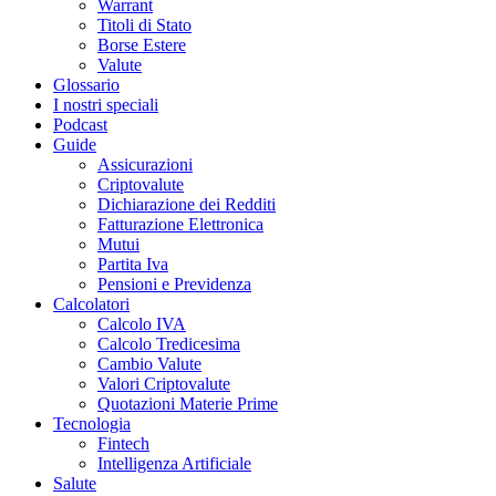
Warrant
Titoli di Stato
Borse Estere
Valute
Glossario
I nostri speciali
Podcast
Guide
Assicurazioni
Criptovalute
Dichiarazione dei Redditi
Fatturazione Elettronica
Mutui
Partita Iva
Pensioni e Previdenza
Calcolatori
Calcolo IVA
Calcolo Tredicesima
Cambio Valute
Valori Criptovalute
Quotazioni Materie Prime
Tecnologia
Fintech
Intelligenza Artificiale
Salute