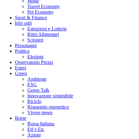
Moda
Travel Economy
Pet Economy
Sport & Finance
Info utili
Estrazioni e Lotterie
Ritiri Alimentari
Scioperi
Personaggi
Politica
Elezioni
Osservatorio Prezzi
Esteri
Green
Ambiente
ESG
Green Talk
Innovazione sostenibile
Riciclo
Risparmio energetico
Vivere green
Borse
Borsa Italiana
Etf e Etc
Azioni