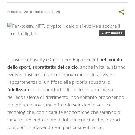
LINKEDIN
Dopo 20 anni nel legal e hr, si occupa di informazione,
ricerca e sviluppo. Esperta in digital transformation,
Pubblicato:
20 Dicembre 2021 12:39
tecnologie emergenti e standard internazionali per la
sostenibilità, segue l’Innovation Hub della Camera di
Commercio italiana per la Svizzera. MIT Alumni.
Getty Images
Consumer Loyalty e Consumer Engagement
nel mondo
dello sport, soprattutto del calcio
, anche in Italia, stanno
evolvendosi per creare un nuovo modo di far vivere
l’appartenenza di un tifoso alla propria squadra, di
fidelizzarlo
, ma soprattutto di renderlo parte attiva
dell’ecosistema di riferimento, non soltanto proponendo
esperienze nuove, ma offrendo soluzioni diverse e
tecnologiche, con ricadute economiche che saranno di
impatto, tenendo conto di tutte le criticità che lo sport
tout court sta vivendo e in particolare il calcio.