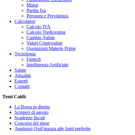
Mutui
Partita Iva
Pensioni e Previdenza
Calcolatori
Calcolo IVA
Calcolo Tredicesima
Cambio Valute
Valori Criptovalute
Quotazioni Materie Prime
Tecnologia
Fintech
Intelligenza Artificiale
Salute
Attualità
Esperti
Contatti
Temi Caldi:
La Borsa in diretta
Scioperi di agosto
Scadenze fiscali
Concorsi del mese
Aggiungi QuiFinanza alle fonti preferite