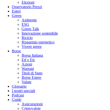
Elezioni
Osservatorio Prezzi
Esteri
Green
Ambiente
ESG
Green Talk
Innovazione sostenibile
Riciclo
Risparmio energetico
Vivere green
Borse
Borsa Italiana
Etf e Etc
Azioni
Warrant
Titoli di Stato
Borse Estere
Valute
Glossario
I nostri speciali
Podcast
Guide
Assicurazioni
Criptovalute