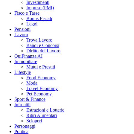
Investimenti
Imprese (PMI)
Fisco e Tasse
Bonus Fiscali
Leggi
Pensioni
Lavoro
Trova Lavoro
Bandi e Concorsi
Diritto del Lavoro
QuiFinanza AI
Immobiliare
Mutui e Prestiti
Lifestyle
Food Economy
Moda
Travel Economy
Pet Economy
Sport & Finance
Info utili
Estrazioni e Lotterie
Ritiri Alimentari
Scioperi
Personaggi
Politica