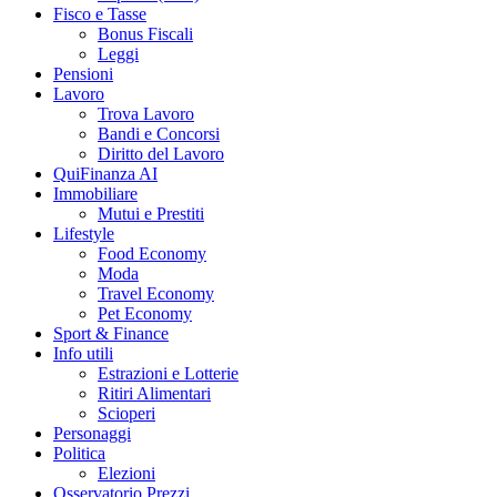
Fisco e Tasse
Bonus Fiscali
Leggi
Pensioni
Lavoro
Trova Lavoro
Bandi e Concorsi
Diritto del Lavoro
QuiFinanza AI
Immobiliare
Mutui e Prestiti
Lifestyle
Food Economy
Moda
Travel Economy
Pet Economy
Sport & Finance
Info utili
Estrazioni e Lotterie
Ritiri Alimentari
Scioperi
Personaggi
Politica
Elezioni
Osservatorio Prezzi