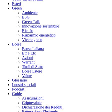
Esteri
Green
Ambiente
ESG
Green Talk
Innovazione sostenibile
Riciclo
Risparmio energetico
Vivere green
Borse
Borsa Italiana
Etf e Etc
Azioni
Warrant
Titoli di Stato
Borse Estere
Valute
Glossario
I nostri speciali
Podcast
Guide
Assicurazioni
Criptovalute
Dichiarazione dei Redditi
Fatturazione Elettronica