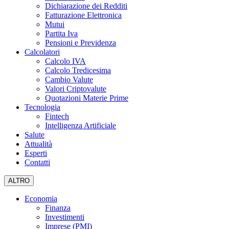
Dichiarazione dei Redditi
Fatturazione Elettronica
Mutui
Partita Iva
Pensioni e Previdenza
Calcolatori
Calcolo IVA
Calcolo Tredicesima
Cambio Valute
Valori Criptovalute
Quotazioni Materie Prime
Tecnologia
Fintech
Intelligenza Artificiale
Salute
Attualità
Esperti
Contatti
ALTRO
Economia
Finanza
Investimenti
Imprese (PMI)