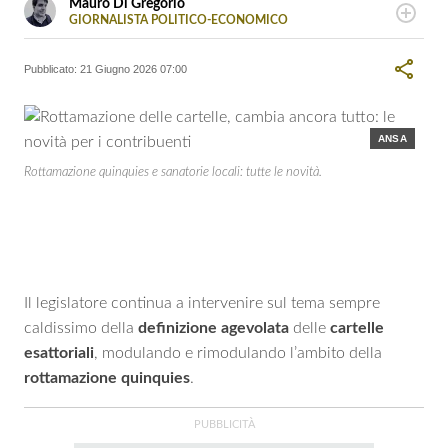
Mauro Di Gregorio
GIORNALISTA POLITICO-ECONOMICO
LINKEDIN
Laurea in Scienze della Comunicazione all’Università di
Palermo. Giornalista professionista dal 2006. Si interessa
Pubblicato:
21 Giugno 2026 07:00
principalmente di cronaca, politica ed economia.
ANSA
Rottamazione quinquies e sanatorie locali: tutte le novità.
Il legislatore continua a intervenire sul tema sempre
caldissimo della
definizione agevolata
delle
cartelle
esattoriali
, modulando e rimodulando l’ambito della
rottamazione quinquies
.