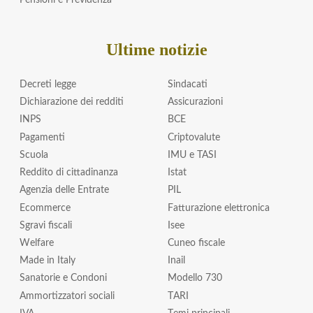
Pensioni e Previdenza
Ultime notizie
Decreti legge
Sindacati
Dichiarazione dei redditi
Assicurazioni
INPS
BCE
Pagamenti
Criptovalute
Scuola
IMU e TASI
Reddito di cittadinanza
Istat
Agenzia delle Entrate
PIL
Ecommerce
Fatturazione elettronica
Sgravi fiscali
Isee
Welfare
Cuneo fiscale
Made in Italy
Inail
Sanatorie e Condoni
Modello 730
Ammortizzatori sociali
TARI