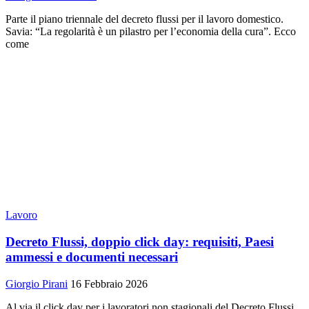
Parte il piano triennale del decreto flussi per il lavoro domestico.
Savia: “La regolarità è un pilastro per l’economia della cura”. Ecco
come
Lavoro
Decreto Flussi, doppio click day: requisiti, Paesi
ammessi e documenti necessari
Giorgio Pirani
16 Febbraio 2026
Al via il click day per i lavoratori non stagionali del Decreto Flussi