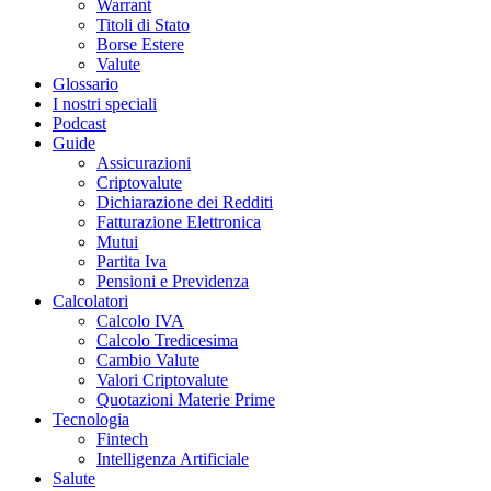
Warrant
Titoli di Stato
Borse Estere
Valute
Glossario
I nostri speciali
Podcast
Guide
Assicurazioni
Criptovalute
Dichiarazione dei Redditi
Fatturazione Elettronica
Mutui
Partita Iva
Pensioni e Previdenza
Calcolatori
Calcolo IVA
Calcolo Tredicesima
Cambio Valute
Valori Criptovalute
Quotazioni Materie Prime
Tecnologia
Fintech
Intelligenza Artificiale
Salute