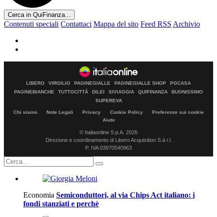
Cerca in QuiFinanza...
Contenuti speciali
Contattaci
Mappa del sito
Feed RSS
Archivio
LIBERO
VIRGILIO
PAGINEGIALLE
PAGINEGIALLE SHOP
PGCASA
PAGINEBIANCHE
TUTTOCITTÀ
DILEI
SIVIAGGIA
QUIFINANZA
BUONISSIMO
SUPEREVA
Chi siamo
Note Legali
Privacy
Cookie Policy
Preferenze sui cookie
Aiuto
© Italiaonline S.p.A. 2026
Direzione e coordinamento di Libero Acquisition S.á r.l.
P. IVA 03970540963
Economia
Semiconduttori, al via Chips Act italiano: i
fondi stanziati e perchè