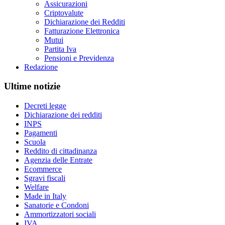
Assicurazioni
Criptovalute
Dichiarazione dei Redditi
Fatturazione Elettronica
Mutui
Partita Iva
Pensioni e Previdenza
Redazione
Ultime notizie
Decreti legge
Dichiarazione dei redditi
INPS
Pagamenti
Scuola
Reddito di cittadinanza
Agenzia delle Entrate
Ecommerce
Sgravi fiscali
Welfare
Made in Italy
Sanatorie e Condoni
Ammortizzatori sociali
IVA