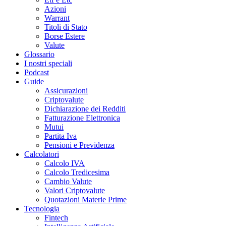
Azioni
Warrant
Titoli di Stato
Borse Estere
Valute
Glossario
I nostri speciali
Podcast
Guide
Assicurazioni
Criptovalute
Dichiarazione dei Redditi
Fatturazione Elettronica
Mutui
Partita Iva
Pensioni e Previdenza
Calcolatori
Calcolo IVA
Calcolo Tredicesima
Cambio Valute
Valori Criptovalute
Quotazioni Materie Prime
Tecnologia
Fintech