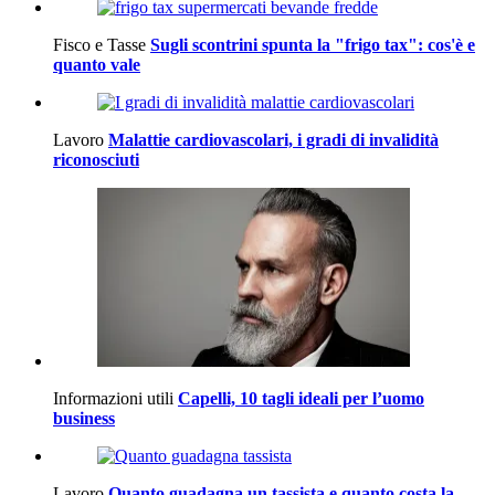
Fisco e Tasse
Sugli scontrini spunta la "frigo tax": cos'è e
quanto vale
Lavoro
Malattie cardiovascolari, i gradi di invalidità
riconosciuti
Informazioni utili
Capelli, 10 tagli ideali per l’uomo
business
Lavoro
Quanto guadagna un tassista e quanto costa la