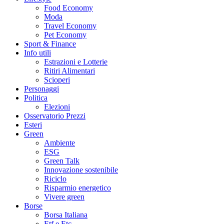
Food Economy
Moda
Travel Economy
Pet Economy
Sport & Finance
Info utili
Estrazioni e Lotterie
Ritiri Alimentari
Scioperi
Personaggi
Politica
Elezioni
Osservatorio Prezzi
Esteri
Green
Ambiente
ESG
Green Talk
Innovazione sostenibile
Riciclo
Risparmio energetico
Vivere green
Borse
Borsa Italiana
Etf e Etc