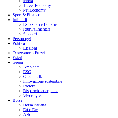
Moda
Travel Economy
Pet Economy
Sport & Finance
Info utili
Estrazioni e Lotterie
Ritiri Alimentari
Scioperi
Personaggi
Politica
Elezioni
Osservatorio Prezzi
Esteri
Green
Ambiente
ESG
Green Talk
Innovazione sostenibile
Riciclo
Risparmio energetico
Vivere green
Borse
Borsa Italiana
Etf e Etc
Azioni