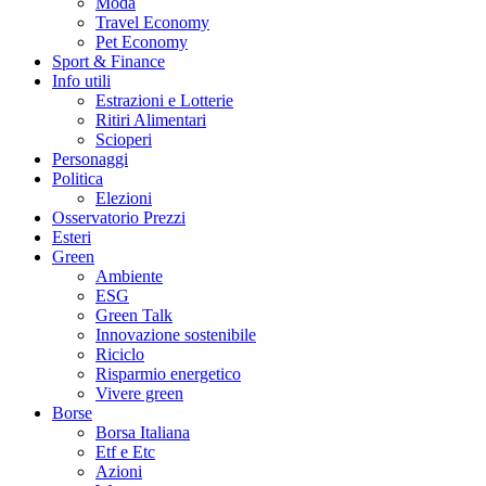
Moda
Travel Economy
Pet Economy
Sport & Finance
Info utili
Estrazioni e Lotterie
Ritiri Alimentari
Scioperi
Personaggi
Politica
Elezioni
Osservatorio Prezzi
Esteri
Green
Ambiente
ESG
Green Talk
Innovazione sostenibile
Riciclo
Risparmio energetico
Vivere green
Borse
Borsa Italiana
Etf e Etc
Azioni