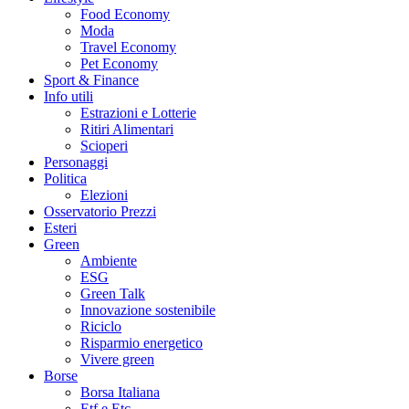
Food Economy
Moda
Travel Economy
Pet Economy
Sport & Finance
Info utili
Estrazioni e Lotterie
Ritiri Alimentari
Scioperi
Personaggi
Politica
Elezioni
Osservatorio Prezzi
Esteri
Green
Ambiente
ESG
Green Talk
Innovazione sostenibile
Riciclo
Risparmio energetico
Vivere green
Borse
Borsa Italiana
Etf e Etc