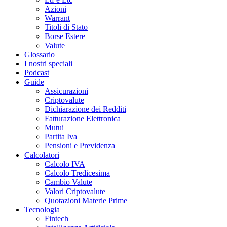
Azioni
Warrant
Titoli di Stato
Borse Estere
Valute
Glossario
I nostri speciali
Podcast
Guide
Assicurazioni
Criptovalute
Dichiarazione dei Redditi
Fatturazione Elettronica
Mutui
Partita Iva
Pensioni e Previdenza
Calcolatori
Calcolo IVA
Calcolo Tredicesima
Cambio Valute
Valori Criptovalute
Quotazioni Materie Prime
Tecnologia
Fintech