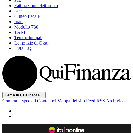
PIL
Fatturazione elettronica
Isee
Cuneo fiscale
Inail
Modello 730
TARI
Temi principali
Le notizie di Oggi
Lista Tag
Cerca in QuiFinanza...
Contenuti speciali
Contattaci
Mappa del sito
Feed RSS
Archivio