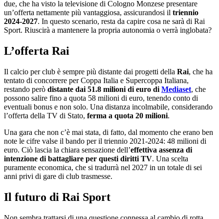
due, che ha visto la televisione di Cologno Monzese presentare
un’offerta nettamente più vantaggiosa, assicurandosi il
triennio
2024-2027
. In questo scenario, resta da capire cosa ne sarà di Rai
Sport. Riuscirà a mantenere la propria autonomia o verrà inglobata?
L’offerta Rai
Il calcio per club è sempre più distante dai progetti della
Rai
, che ha
tentato di concorrere per Coppa Italia e Supercoppa Italiana,
restando però
distante dai 51.8 milioni di euro di
Mediaset
, che
possono salire fino a quota 58 milioni di euro, tenendo conto di
eventuali bonus e non solo. Una distanza incolmabile, considerando
l’offerta della TV di Stato,
ferma a quota 20 milioni
.
Una gara che non c’è mai stata, di fatto, dal momento che erano ben
note le cifre valse il bando per il triennio 2021-2024: 48 milioni di
euro. Ciò lascia la chiara sensazione dell’
effettiva assenza di
intenzione di battagliare per questi diritti TV
. Una scelta
puramente economica, che si tradurrà nel 2027 in un totale di sei
anni privi di gare di club trasmesse.
Il futuro di Rai Sport
Non sembra trattarsi di una questione connessa al cambio di rotta