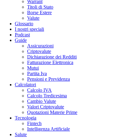
Warrant
Titoli di Stato
Borse Estere
Valute
Glossario
I nostri speciali
Podcast
Guide
Assicurazioni
Criptovalute
Dichiarazione dei Redditi
Fatturazione Elettronica
Mutui
Partita Iva
Pensioni e Previdenza
Calcolatori
Calcolo IVA
Calcolo Tredicesima
Cambio Valute
Valori Criptovalute
Quotazioni Materie Prime
Tecnologia
Fintech
Intelligenza Artificiale
Salute