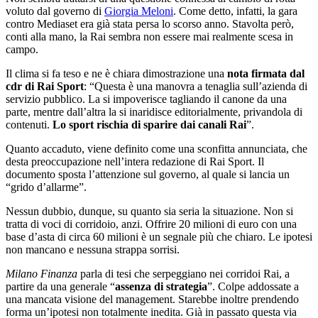
voluto dal governo di
Giorgia Meloni
. Come detto, infatti, la gara
contro Mediaset era già stata persa lo scorso anno. Stavolta però,
conti alla mano, la Rai sembra non essere mai realmente scesa in
campo.
Il clima si fa teso e ne è chiara dimostrazione una
nota firmata dal
cdr di Rai Sport
: “Questa è una manovra a tenaglia sull’azienda di
servizio pubblico. La si impoverisce tagliando il canone da una
parte, mentre dall’altra la si inaridisce editorialmente, privandola di
contenuti.
Lo sport rischia di sparire dai canali Rai
”.
Quanto accaduto, viene definito come una sconfitta annunciata, che
desta preoccupazione nell’intera redazione di Rai Sport. Il
documento sposta l’attenzione sul governo, al quale si lancia un
“grido d’allarme”.
Nessun dubbio, dunque, su quanto sia seria la situazione. Non si
tratta di voci di corridoio, anzi. Offrire 20 milioni di euro con una
base d’asta di circa 60 milioni è un segnale più che chiaro. Le ipotesi
non mancano e nessuna strappa sorrisi.
Milano Finanza
parla di tesi che serpeggiano nei corridoi Rai, a
partire da una generale “
assenza di strategia
”. Colpe addossate a
una mancata visione del management. Starebbe inoltre prendendo
forma un’ipotesi non totalmente inedita. Già in passato questa via