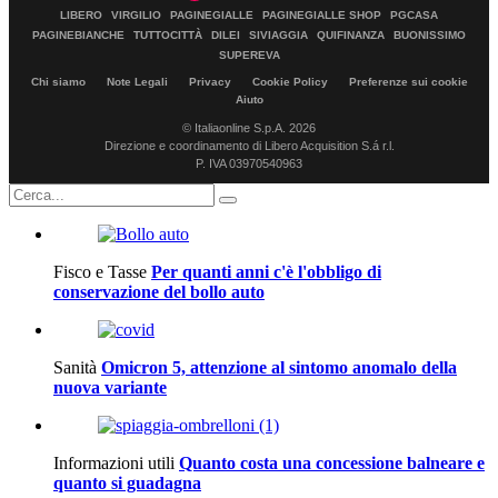
LIBERO
VIRGILIO
PAGINEGIALLE
PAGINEGIALLE SHOP
PGCASA
PAGINEBIANCHE
TUTTOCITTÀ
DILEI
SIVIAGGIA
QUIFINANZA
BUONISSIMO
SUPEREVA
Chi siamo
Note Legali
Privacy
Cookie Policy
Preferenze sui cookie
Aiuto
© Italiaonline S.p.A. 2026
Direzione e coordinamento di Libero Acquisition S.á r.l.
P. IVA 03970540963
Fisco e Tasse
Per quanti anni c'è l'obbligo di
conservazione del bollo auto
Sanità
Omicron 5, attenzione al sintomo anomalo della
nuova variante
Informazioni utili
Quanto costa una concessione balneare e
quanto si guadagna