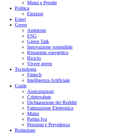
Mutui e Prestiti
Politica
Elezioni
Esteri
Green
Ambiente
ESG
Green Talk
Innovazione sostenibile
Risparmio energetico
Riciclo
Vivere green
Tecnologia
Fintech
Intelligenza Artificiale
Guide
Assicurazioni
Criptovalute
Dichiarazione dei Redditi
Fatturazione Elettronica
Mutui
Partita Iva
Pensioni e Previdenza
Redazione