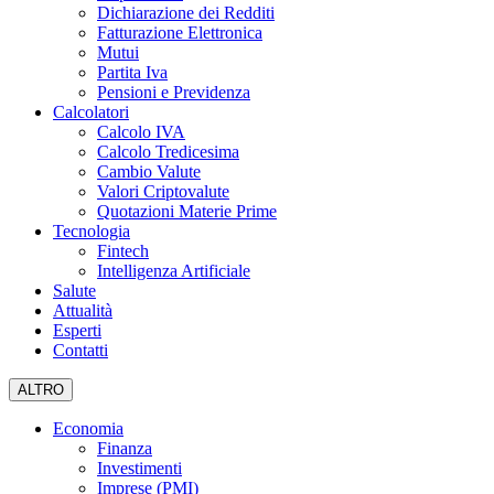
Dichiarazione dei Redditi
Fatturazione Elettronica
Mutui
Partita Iva
Pensioni e Previdenza
Calcolatori
Calcolo IVA
Calcolo Tredicesima
Cambio Valute
Valori Criptovalute
Quotazioni Materie Prime
Tecnologia
Fintech
Intelligenza Artificiale
Salute
Attualità
Esperti
Contatti
ALTRO
Economia
Finanza
Investimenti
Imprese (PMI)