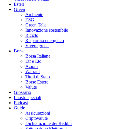
Esteri
Green
Ambiente
ESG
Green Talk
Innovazione sostenibile
Riciclo
Risparmio energetico
Vivere green
Borse
Borsa Italiana
Etf e Etc
Azioni
Warrant
Titoli di Stato
Borse Estere
Valute
Glossario
I nostri speciali
Podcast
Guide
Assicurazioni
Criptovalute
Dichiarazione dei Redditi
Fatturazione Elettronica