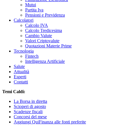
Mutui
Partita Iva
Pensioni e Previdenza
Calcolatori
Calcolo IVA
Calcolo Tredicesima
Cambio Valute
Valori Criptovalute
Quotazioni Materie Prime
Tecnologia
Fintech
Intelligenza Artificiale
Salute
Attualità
Esperti
Contatti
Temi Caldi:
La Borsa in diretta
Scioperi di agosto
Scadenze fiscali
Concorsi del mese
Aggiungi QuiFinanza alle fonti preferite