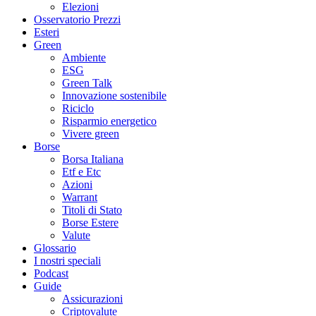
Elezioni
Osservatorio Prezzi
Esteri
Green
Ambiente
ESG
Green Talk
Innovazione sostenibile
Riciclo
Risparmio energetico
Vivere green
Borse
Borsa Italiana
Etf e Etc
Azioni
Warrant
Titoli di Stato
Borse Estere
Valute
Glossario
I nostri speciali
Podcast
Guide
Assicurazioni
Criptovalute