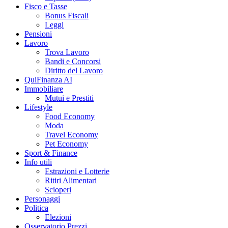
Fisco e Tasse
Bonus Fiscali
Leggi
Pensioni
Lavoro
Trova Lavoro
Bandi e Concorsi
Diritto del Lavoro
QuiFinanza AI
Immobiliare
Mutui e Prestiti
Lifestyle
Food Economy
Moda
Travel Economy
Pet Economy
Sport & Finance
Info utili
Estrazioni e Lotterie
Ritiri Alimentari
Scioperi
Personaggi
Politica
Elezioni
Osservatorio Prezzi