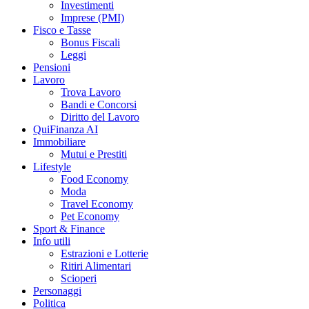
Investimenti
Imprese (PMI)
Fisco e Tasse
Bonus Fiscali
Leggi
Pensioni
Lavoro
Trova Lavoro
Bandi e Concorsi
Diritto del Lavoro
QuiFinanza AI
Immobiliare
Mutui e Prestiti
Lifestyle
Food Economy
Moda
Travel Economy
Pet Economy
Sport & Finance
Info utili
Estrazioni e Lotterie
Ritiri Alimentari
Scioperi
Personaggi
Politica