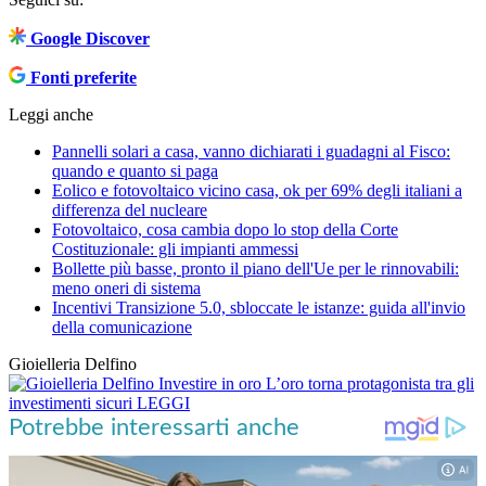
Google Discover
Fonti preferite
Leggi anche
Pannelli solari a casa, vanno dichiarati i guadagni al Fisco:
quando e quanto si paga
Eolico e fotovoltaico vicino casa, ok per 69% degli italiani a
differenza del nucleare
Fotovoltaico, cosa cambia dopo lo stop della Corte
Costituzionale: gli impianti ammessi
Bollette più basse, pronto il piano dell'Ue per le rinnovabili:
meno oneri di sistema
Incentivi Transizione 5.0, sbloccate le istanze: guida all'invio
della comunicazione
Gioielleria Delfino
Investire in oro
L’oro torna protagonista tra gli
investimenti sicuri
LEGGI