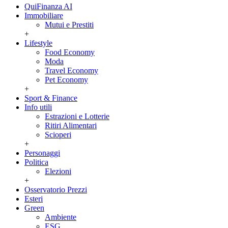
QuiFinanza AI
Immobiliare
Mutui e Prestiti
+
Lifestyle
Food Economy
Moda
Travel Economy
Pet Economy
+
Sport & Finance
Info utili
Estrazioni e Lotterie
Ritiri Alimentari
Scioperi
+
Personaggi
Politica
Elezioni
+
Osservatorio Prezzi
Esteri
Green
Ambiente
ESG