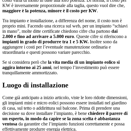
costo varia di molto in base alla loro potenza. Di norma, il costo per
KW è inversamente proporzionale alla taglia, questo vuol dire che,
maggiore è la potenza, minore è il costo per KW
.
Tra impianto e installazione, a differenza del nome, il costo non è
proprio mini. Facendo una ricerca sul web, per un impianto “schiavi
in mano”, molte ditte certificate chiedono cifre cha partono
dai
2.000 e fino ad arrivare a 5.000
euro
. Queste cifre si riferiscono a
impianti in grado di produrre tra 1 e 5 KW.
Inoltre sono da
aggiungere i costi per l’eventuale manutenzione ordinaria e
straordinaria e questi possono variare parecchio.
Se si considera però che
la vita media di un impianto eolico si
aggira intorno ai 25 anni
, nel tempo l’investimento può essere
tranquillamente ammortizzato.
Luogo di installazione
Come già anticipato a inizio articolo, viste le loro ridotte dimensioni,
gli impianti mini e micro eolici possono essere installati nel giardino
di casa, sul tetto o addirittura sul balcone. Prima di prendere una
decisione su dove installare l’impianto, è bene
chiedere il parere di
un esperto, in modo da capire se la zona scelta è abbastanza
ventosa
da garantire che l’impianto funzioni correttamente e possa
effettivamente produrre energia elettrica.