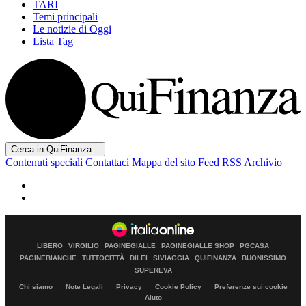
TARI
Temi principali
Le notizie di Oggi
Lista Tag
Cerca in QuiFinanza...
Contenuti speciali
Contattaci
Mappa del sito
Feed RSS
Archivio
LIBERO
VIRGILIO
PAGINEGIALLE
PAGINEGIALLE SHOP
PGCASA
PAGINEBIANCHE
TUTTOCITTÀ
DILEI
SIVIAGGIA
QUIFINANZA
BUONISSIMO
SUPEREVA
Chi siamo
Note Legali
Privacy
Cookie Policy
Preferenze sui cookie
Aiuto