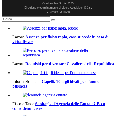
© Italiaonline S.p.A. 2026
Direzione e coordinamento di Libero Acquisition S.á r.l.
P. IVA 03970540963
Lavoro
Assenza per fisioterapia, cosa succede in caso di
visita fiscale
Lavoro
Requisiti per diventare Cavaliere della Repubblica
Informazioni utili
Capelli, 10 tagli ideali per l’uomo
business
Fisco e Tasse
Se sbaglia l'Agenzia delle Entrate? Ecco
come denunciare