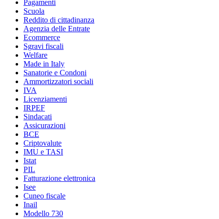
Pagamenti
Scuola
Reddito di cittadinanza
Agenzia delle Entrate
Ecommerce
Sgravi fiscali
Welfare
Made in Italy
Sanatorie e Condoni
Ammortizzatori sociali
IVA
Licenziamenti
IRPEF
Sindacati
Assicurazioni
BCE
Criptovalute
IMU e TASI
Istat
PIL
Fatturazione elettronica
Isee
Cuneo fiscale
Inail
Modello 730