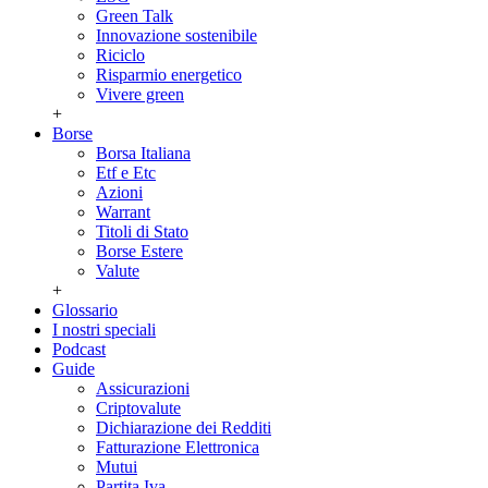
Green Talk
Innovazione sostenibile
Riciclo
Risparmio energetico
Vivere green
+
Borse
Borsa Italiana
Etf e Etc
Azioni
Warrant
Titoli di Stato
Borse Estere
Valute
+
Glossario
I nostri speciali
Podcast
Guide
Assicurazioni
Criptovalute
Dichiarazione dei Redditi
Fatturazione Elettronica
Mutui
Partita Iva