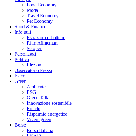
Food Economy
Moda
Travel Economy
Pet Economy
Sport & Finance
Info utili
Estrazioni e Lotterie
Ritiri Alimentari
Scioperi
Personaggi
Politica
Elezioni
Osservatorio Prezzi
Esteri
Green
Ambiente
ESG
Green Talk
Innovazione sostenibile
Riciclo
Risparmio energetico
Vivere green
Borse
Borsa Italiana
Etf e Etc