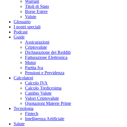
Warrant
Titoli di Stato
Borse Estere
Valute
Glossario
I nostri speciali
Podcast
Guide
Assicurazioni
Criptovalute
Dichiarazione dei Redditi
Fatturazione Elettronica
Mutui
Partita Iva
Pensioni e Previdenza
Calcolatori
Calcolo IVA
Calcolo Tredicesima
Cambio Valute
Valori Criptovalute
Quotazioni Materie Prime
Tecnologia
Fintech
Intelligenza Artificiale
Salute