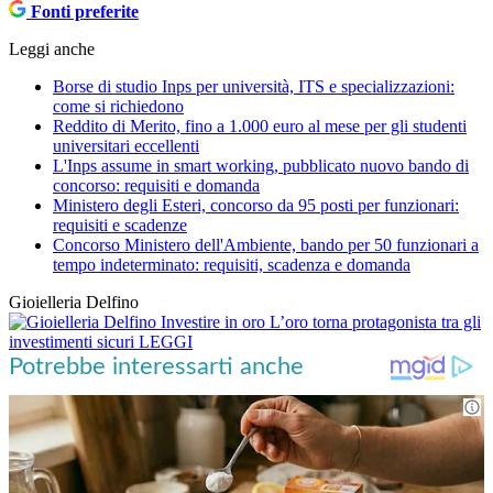
Fonti preferite
Leggi anche
Borse di studio Inps per università, ITS e specializzazioni:
come si richiedono
Reddito di Merito, fino a 1.000 euro al mese per gli studenti
universitari eccellenti
L'Inps assume in smart working, pubblicato nuovo bando di
concorso: requisiti e domanda
Ministero degli Esteri, concorso da 95 posti per funzionari:
requisiti e scadenze
Concorso Ministero dell'Ambiente, bando per 50 funzionari a
tempo indeterminato: requisiti, scadenza e domanda
Gioielleria Delfino
Investire in oro
L’oro torna protagonista tra gli
investimenti sicuri
LEGGI