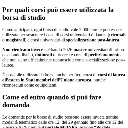
Per quali corsi può essere utilizzata la
borsa di studio
Come anticipato, ogni borsa di studio vale 2.000 euro e può essere
utilizzata per sostenere i costi di corsi universitari di laurea (
triennali
o magistrali
) e corsi universitari di
specializzazione post-laurea
.
Non rientrano invece
nel bando 2026
master
universitari di primo
o secondo livello,
dottorati
di ricerca e corsi di
perfezionamento
che non siano ufficialmente riconosciuti come specializzazione post-
laurea.
È possibile utilizzare la borsa anche per frequenza di
corsi di laurea
all’estero in Stati membri dell’Unione europea
, purché
riconosciuti come equipollenti.
Come ed entro quando si può fare
domanda
Le domande per le borse di studio possono essere inviata tramite
modalità telematico dalle ore 12: del 29 gennaio fino alle ore 12 del
2 marzo 2026 tramite il
portale MyINPS
, sezione
“Portale