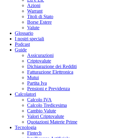
Azioni
Warrant
Titoli di Stato
Borse Estere
Valute
Glossario
I nostri speciali
Podcast
Guide
Assicurazioni
Criptovalute
Dichiarazione dei Redditi
Fatturazione Elettronica
Mutui
Partita Iva
Pensioni e Previdenza
Calcolatori
Calcolo IVA
Calcolo Tredicesima
Cambio Valute
Valori Criptovalute
Quotazioni Materie Prime
Tecnologia
Fintech