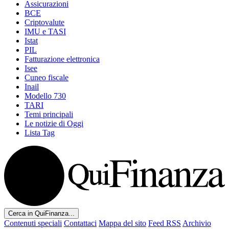
Assicurazioni
BCE
Criptovalute
IMU e TASI
Istat
PIL
Fatturazione elettronica
Isee
Cuneo fiscale
Inail
Modello 730
TARI
Temi principali
Le notizie di Oggi
Lista Tag
Cerca in QuiFinanza...
Contenuti speciali
Contattaci
Mappa del sito
Feed RSS
Archivio