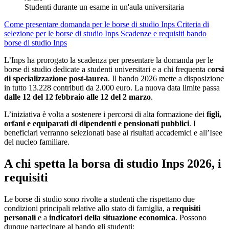
Studenti durante un esame in un'aula universitaria
Come presentare domanda per le borse di studio Inps
Criteria di
selezione per le borse di studio Inps
Scadenze e requisiti bando
borse di studio Inps
L’Inps ha prorogato la scadenza per presentare la domanda per le
borse di studio dedicate a studenti universitari e a chi frequenta c
orsi
di specializzazione post-laurea
. Il bando 2026 mette a disposizione
in tutto 13.228 contributi da 2.000 euro. La nuova data limite passa
dalle 12 del 12 febbraio alle 12 del 2 marzo
.
L’iniziativa è volta a sostenere i percorsi di alta formazione dei
figli,
orfani e equiparati di dipendenti e pensionati pubblici
. I
beneficiari verranno selezionati base ai risultati accademici e all’Isee
del nucleo familiare.
A chi spetta la borsa di studio Inps 2026, i
requisiti
Le borse di studio sono rivolte a studenti che rispettano due
condizioni principali relative allo stato di famiglia, a
requisiti
personali
e a
indicatori della situazione economica
. Possono
dunque partecipare al bando gli studenti: