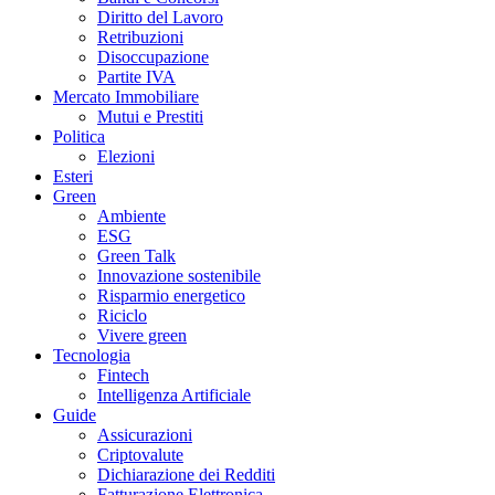
Diritto del Lavoro
Retribuzioni
Disoccupazione
Partite IVA
Mercato Immobiliare
Mutui e Prestiti
Politica
Elezioni
Esteri
Green
Ambiente
ESG
Green Talk
Innovazione sostenibile
Risparmio energetico
Riciclo
Vivere green
Tecnologia
Fintech
Intelligenza Artificiale
Guide
Assicurazioni
Criptovalute
Dichiarazione dei Redditi
Fatturazione Elettronica