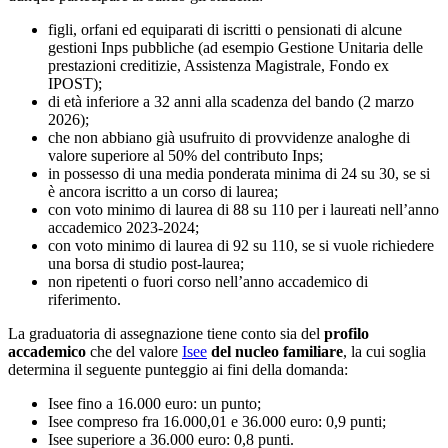
figli, orfani ed equiparati di iscritti o pensionati di alcune
gestioni Inps pubbliche (ad esempio Gestione Unitaria delle
prestazioni creditizie, Assistenza Magistrale, Fondo ex
IPOST);
di età inferiore a 32 anni alla scadenza del bando (2 marzo
2026);
che non abbiano già usufruito di provvidenze analoghe di
valore superiore al 50% del contributo Inps;
in possesso di una media ponderata minima di 24 su 30, se si
è ancora iscritto a un corso di laurea;
con voto minimo di laurea di 88 su 110 per i laureati nell’anno
accademico 2023-2024;
con voto minimo di laurea di 92 su 110, se si vuole richiedere
una borsa di studio post-laurea;
non ripetenti o fuori corso nell’anno accademico di
riferimento.
La graduatoria di assegnazione tiene conto sia del
profilo
accademico
che del valore
Isee
del nucleo familiare
, la cui soglia
determina il seguente punteggio ai fini della domanda:
Isee fino a 16.000 euro: un punto;
Isee compreso fra 16.000,01 e 36.000 euro: 0,9 punti;
Isee superiore a 36.000 euro: 0,8 punti.