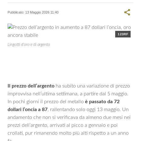
LINKEDIN
Redattore esperto di tecnologia e esteri, scrive di attualità,
cronaca ed economia
Pubblicato:
13 Maggio 2026 11:40
123RF
Lingotti d'oro e di argento
Il prezzo dell’argento
ha subito una variazione di prezzo
improvvisa nell’ultima settimana, a partire dal 5 maggio.
In pochi giorni il prezzo del metallo
è passato da 72
dollari l’oncia a 87
, rallentando solo oggi 13 maggio. Un
andamento che non si verificava da almeno due mesi nei
prezzi dell’argento, arrivati al picco a gennaio e poi
crollati, pur rimanendo molto più alti rispetto a un anno