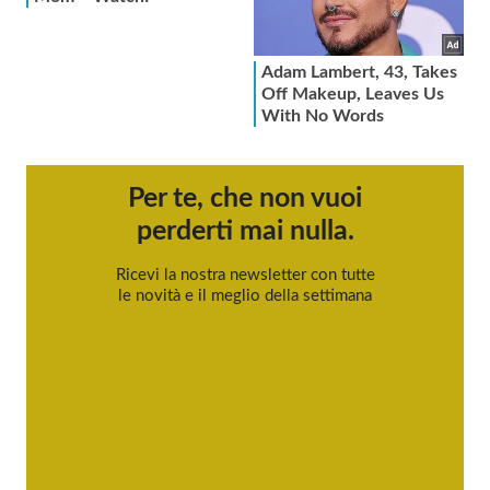
Per te, che non vuoi
perderti mai nulla.
Ricevi la nostra newsletter con tutte
le novità e il meglio della settimana