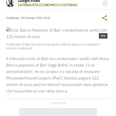
Giorgio Pirani
GIORNALISTA ECONOMICO-CULTURALE
Giornalista professionista esperto di tematiche di
attualità, cultura ed economia. Collabora con diverse
Pubblicato:
24 Gennaio 2026 18:20
testate giornalistiche a livello nazionale.
IPA
Il tribunale di Bari accerta la mala gestio della ex banca: ex manager e
revisori condannati
Il tribunale civile di Bari ha condannato i vertici dell’allora
Banca popolare di Bari (oggi BdM). In totale 11 ex
amministratori, tre ex sindaci e a società di revisione
PricewaterhouseCoopers (PwC) devono pagare 122
milioni di euro perché ritenuti responsabili della gestione
che ha portato al crac della banca.