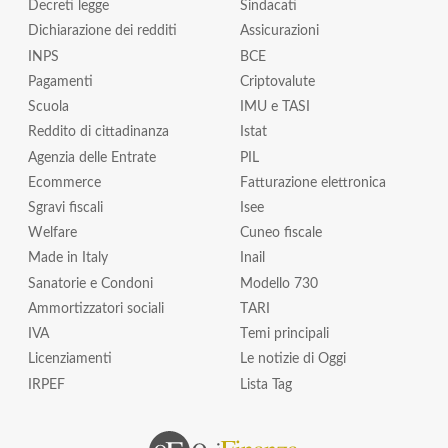
Decreti legge
Sindacati
Dichiarazione dei redditi
Assicurazioni
INPS
BCE
Pagamenti
Criptovalute
Scuola
IMU e TASI
Reddito di cittadinanza
Istat
Agenzia delle Entrate
PIL
Ecommerce
Fatturazione elettronica
Sgravi fiscali
Isee
Welfare
Cuneo fiscale
Made in Italy
Inail
Sanatorie e Condoni
Modello 730
Ammortizzatori sociali
TARI
IVA
Temi principali
Licenziamenti
Le notizie di Oggi
IRPEF
Lista Tag