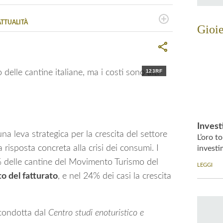
ATTUALITÀ
Gioie
so l'Università di Palermo. Scrive di Fisco e Tasse,
a
o sguardo sull'attualità e i temi caldi
123RF
Invest
a leva strategica per la crescita del settore
L’oro t
a risposta concreta alla crisi dei consumi. I
investi
3% delle cantine del Movimento Turismo del
LEGGI
o del fatturato
, e nel 24% dei casi la crescita
ondotta dal
Centro studi enoturistico e