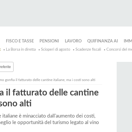
GI
ORIO
RI
IA
FISCO E TASSE
PENSIONI
LAVORO
QUIFINANZA AI
IMM
oni
Bonus
Trova
M
:
La Borsa in diretta
Scioperi di agosto
Scadenze fiscali
Concorsi del m
Fiscali
Lavoro
e
te
a
Pr
nti
Leggi
Bandi
referite
ma
ione
e
Concorsi
o gonfia il fatturato delle cantine italiane, ma i costi sono alti
ne
Diritto
 il fatturato delle cantine
e
one
del
a
Lavoro
 sono alti
te
ne italiane è minacciato dall'aumento dei costi,
i
eglio le opportunità del turismo legato al vino
o