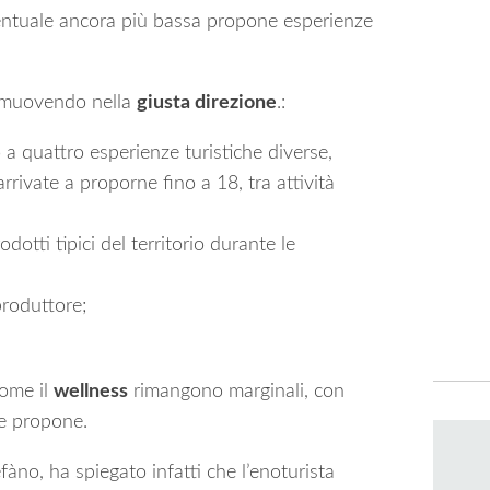
ntuale ancora più bassa propone esperienze
ta muovendo nella
giusta direzione
.:
o a quattro esperienze turistiche diverse,
rivate a proporne fino a 18, tra attività
dotti tipici del territorio durante le
produttore;
come il
wellness
rimangono marginali, con
le propone.
fàno, ha spiegato infatti che l’enoturista