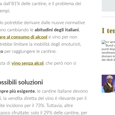
a dall’81% delle cantine, e il problema dei
tempi.
olo potrebbe derivare dalle nuove normative
I te
anno cambiando le
abitudini degli italiani
,
are al consumo di alcool
e vino per non
rebbe limitare la mobilità degli enoturisti,
to
per raggiungere le cantine.
sta di
vino senza alcol
, che però non si
ssibili soluzioni
mpre più esigente
, le cantine italiane devono
i, la vendita diretta del vino è rilevante per il
e incidono per il 73%. Tuttavia, altre
poco sfruttate: solo il 29% delle cantine, per