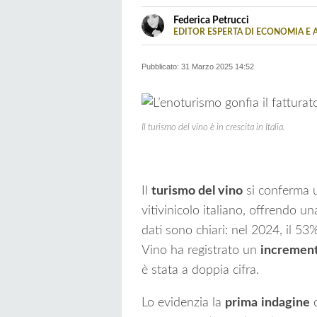
Borse
Vivere
Estere
green
Pensioni
Federica Petrucci
e
EDITOR ESPERTA DI ECONOMIA E 
LINKEDIN
Laureata in Scienze Politiche pres
Valute
Previdenz
Economia, Diritto e Lavoro, con un
Pubblicato:
31 Marzo 2025 14:52
Il turismo del vino è in crescita in Italia.
Il
turismo del vino
si conferma un
vitivinicolo italiano, offrendo un
dati sono chiari: nel 2024, il 5
Vino ha registrato un
increment
è stata a doppia cifra.
Lo evidenzia la
prima
indagine
c