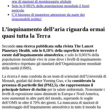
rete di stazioni di monitoraggio globale
Solo lo 0,001% della popolazione mondiale è fuori
pericolo
C’è bisogno di maggiore attenzione da parte dei
responsabili politici
L’inquinamento dell’aria riguarda ormai
quasi tutta la Terra
Secondo
una ricerca pubblicata sulla rivista The Lancet
Planetary Health
,
solo lo 0,18% della superficie terrestre è
esente dall’inquinamento atmosferico
, e solo lo 0,001% della
popolazione mondiale vive in zone dove i livelli di inquinamento
atmosferico rispettano gli standard dell’Organizzazione mondiale
della sanità (OMS).
La ricerca è stata condotta da un team di scienziati dell’Università di
Monash, guidati dal dottor Yuming Guo, e ha
considerato la
presenza di particelle fini (PM2,5), che rappresentano il
principale fattore di rischio
per la salute ambientale. Nonostante i
livelli di esposizione siano diminuiti in Europa e Nord America,
sono aumentati in altre parti del mondo, superando le soglie
dell’OMS in oltre il 70% dei giorni. La mancanza di stazioni di
monitoraggio dell’inquinamento atmosferico in tutto il mondo ha