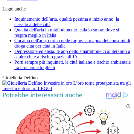
Leggi anche
Inquinamento dell’aria, qualità pessima a inizio anno: la
classifica delle città
Qualità dell'aria in miglioramento, cala lo smog: dove si
respira meglio in Italia
Cocaina nell'aria, eroina nelle fogne: la mappa dei consumi di
droga città per città in Italia
Depressione ed ansia, le app dello smartphone ci aiuteranno a
capire chi è a rischio grazie all’IA
Porti sempre più inquinati, le città italiane a rischio ambientale
tra crociere e traghetti
Gioielleria Delfino
Investire in oro
L’oro torna protagonista tra gli
investimenti sicuri
LEGGI