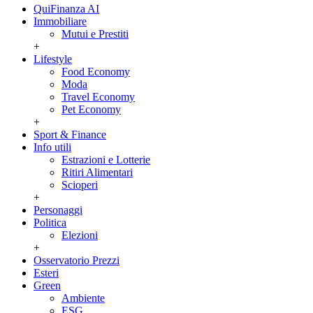
QuiFinanza AI
Immobiliare
Mutui e Prestiti
+
Lifestyle
Food Economy
Moda
Travel Economy
Pet Economy
+
Sport & Finance
Info utili
Estrazioni e Lotterie
Ritiri Alimentari
Scioperi
+
Personaggi
Politica
Elezioni
+
Osservatorio Prezzi
Esteri
Green
Ambiente
ESG