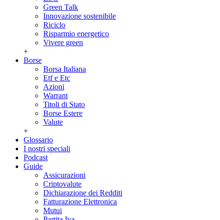
Green Talk
Innovazione sostenibile
Riciclo
Risparmio energetico
Vivere green
+
Borse
Borsa Italiana
Etf e Etc
Azioni
Warrant
Titoli di Stato
Borse Estere
Valute
+
Glossario
I nostri speciali
Podcast
Guide
Assicurazioni
Criptovalute
Dichiarazione dei Redditi
Fatturazione Elettronica
Mutui
Partita Iva