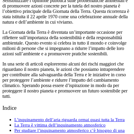
Sensibilizzare l’opinione pubblica sulle problematiche ambientali e
di promuovere azioni concrete per la tutela del nostro pianeta è
l’obiettivo principale della Giornata della Terra. Questa ricorrenza è
stata istituita il 22 aprile 1970 come una celebrazione annuale della
natura e dell’ambiente in cui viviamo.
La Giornata della Terra è diventata un’importante occasione per
riflettere sull’importanza della sostenibilità e della responsabilità
ambientale. Questo evento si celebra in tutto il mondo e coinvolge
milioni di persone che si impegnano a ridurre l’impatto delle loro
azioni sull’ambiente e a promuovere pratiche sostenibili.
In una serie di articoli esploreremo alcuni dei rischi maggiori che
riguardano il nostro pianeta, le azioni che possiamo intraprendere
per contribuire alla salvaguardia della Terra e le iniziative in corso
per proteggere l’ambiente e ridurre l’impatto del cambiamento
climatico. Sperando possa essere d’ispirazione in modo da per
proteggere il nostro pianeta e promuovere un futuro sostenibile per
tutti.
Indice
L’inquinamento dell’aria riguarda ormai quasi tutta la Terra
La Terra è vittima dell’inquinamento atmosferico
Per studiare l’inquinamento atmosferico c’è bisogno di una