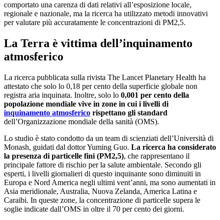
comportato una carenza di dati relativi all’esposizione locale,
regionale e nazionale, ma la ricerca ha utilizzato metodi innovativi
per valutare più accuratamente le concentrazioni di PM2,5.
La Terra è vittima dell’inquinamento
atmosferico
La ricerca pubblicata sulla rivista The Lancet Planetary Health ha
attestato che solo lo 0,18 per cento della superficie globale non
registra aria inquinata. Inoltre, solo lo
0,001 per cento della
popolazione mondiale vive in zone in cui i livelli di
inquinamento atmosferico
rispettano gli standard
dell’Organizzazione mondiale della sanità (OMS).
Lo studio è stato condotto da un team di scienziati dell’Università di
Monash, guidati dal dottor Yuming Guo.
La ricerca ha considerato
la presenza di particelle fini (PM2,5)
, che rappresentano il
principale fattore di rischio per la salute ambientale. Secondo gli
esperti, i livelli giornalieri di questo inquinante sono diminuiti in
Europa e Nord America negli ultimi vent’anni, ma sono aumentati in
Asia meridionale, Australia, Nuova Zelanda, America Latina e
Caraibi. In queste zone, la concentrazione di particelle supera le
soglie indicate dall’OMS in oltre il 70 per cento dei giorni.