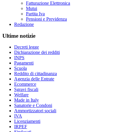
Fatturazione Elettronica
Mutui
Partita Iva
Pensioni e Previdenza
Redazione
Ultime notizie
Decreti legge
Dichiarazione dei redditi
INPS
Pagamenti
Scuola
Reddito di cittadinanza
Agenzia delle Entrate
Ecommerce
Sgravi fiscali
Welfare
Made in Italy
Sanatorie e Condoni
Ammortizzatori sociali
IVA
Licenziamenti
IRPEF
Sindacati