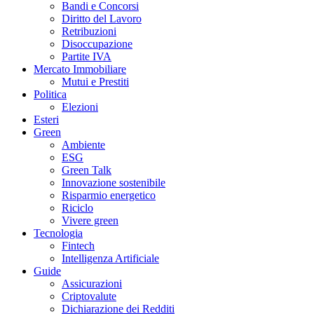
Bandi e Concorsi
Diritto del Lavoro
Retribuzioni
Disoccupazione
Partite IVA
Mercato Immobiliare
Mutui e Prestiti
Politica
Elezioni
Esteri
Green
Ambiente
ESG
Green Talk
Innovazione sostenibile
Risparmio energetico
Riciclo
Vivere green
Tecnologia
Fintech
Intelligenza Artificiale
Guide
Assicurazioni
Criptovalute
Dichiarazione dei Redditi