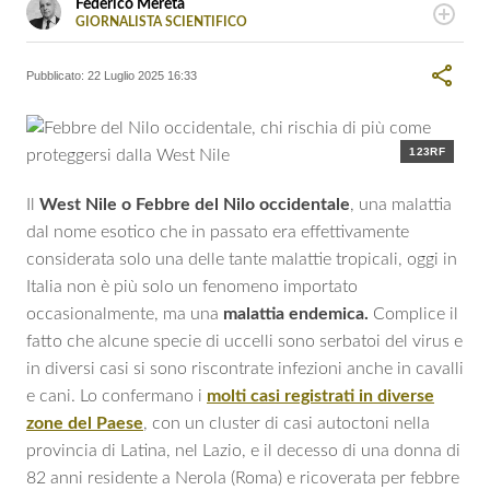
Federico Mereta
GIORNALISTA SCIENTIFICO
LINKEDIN
Laureato in medicina e Chirurgia ha da subito abbracciato
la sfida della divulgazione scientifica. Raccontare la
Pubblicato:
22 Luglio 2025 16:33
scienza e la salute è la sua passione, perché crede che la
conoscenza sia alla base di ogni nostra scelta. Ha
collaborato e ancora scrive per diverse testate, on e
offline.
123RF
Il
West Nile o Febbre del Nilo occidentale
, una malattia
dal nome esotico che in passato era effettivamente
considerata solo una delle tante malattie tropicali, oggi in
Italia non è più solo un fenomeno importato
occasionalmente, ma una
malattia endemica.
Complice il
fatto che alcune specie di uccelli sono serbatoi del virus e
in diversi casi si sono riscontrate infezioni anche in cavalli
e cani. Lo confermano i
molti casi registrati in diverse
zone del Paese
, con un cluster di casi autoctoni nella
provincia di Latina, nel Lazio, e il decesso di una donna di
82 anni residente a Nerola (Roma) e ricoverata per febbre