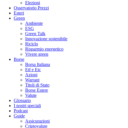
Elezioni
Osservatorio Prezzi
Esteri
Green
Ambiente
ESG
Green Talk
Innovazione sostenibile
Riciclo
Risparmio energetico
Vivere green
Borse
Borsa Italiana
Etf e Etc
Azioni
Warrant
Titoli di Stato
Borse Estere
Valute
Glossario
I nostri speciali
Podcast
Guide
Assicurazioni
Criptovalute