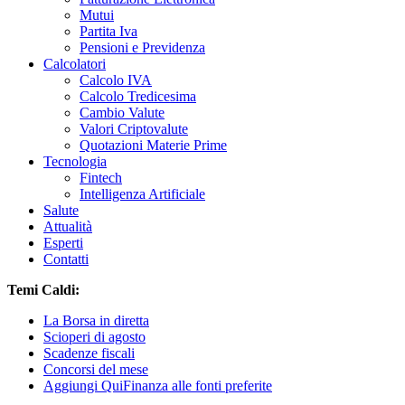
Mutui
Partita Iva
Pensioni e Previdenza
Calcolatori
Calcolo IVA
Calcolo Tredicesima
Cambio Valute
Valori Criptovalute
Quotazioni Materie Prime
Tecnologia
Fintech
Intelligenza Artificiale
Salute
Attualità
Esperti
Contatti
Temi Caldi:
La Borsa in diretta
Scioperi di agosto
Scadenze fiscali
Concorsi del mese
Aggiungi QuiFinanza alle fonti preferite