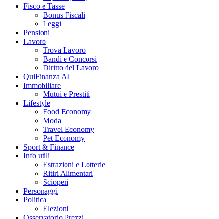
Fisco e Tasse
Bonus Fiscali
Leggi
Pensioni
Lavoro
Trova Lavoro
Bandi e Concorsi
Diritto del Lavoro
QuiFinanza AI
Immobiliare
Mutui e Prestiti
Lifestyle
Food Economy
Moda
Travel Economy
Pet Economy
Sport & Finance
Info utili
Estrazioni e Lotterie
Ritiri Alimentari
Scioperi
Personaggi
Politica
Elezioni
Osservatorio Prezzi