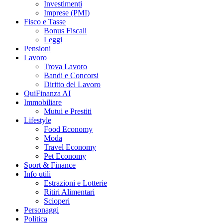
Investimenti
Imprese (PMI)
Fisco e Tasse
Bonus Fiscali
Leggi
Pensioni
Lavoro
Trova Lavoro
Bandi e Concorsi
Diritto del Lavoro
QuiFinanza AI
Immobiliare
Mutui e Prestiti
Lifestyle
Food Economy
Moda
Travel Economy
Pet Economy
Sport & Finance
Info utili
Estrazioni e Lotterie
Ritiri Alimentari
Scioperi
Personaggi
Politica