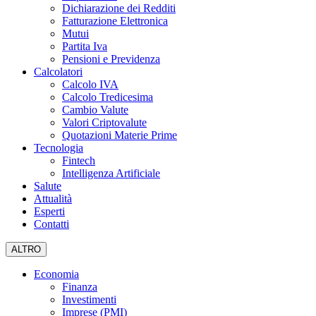
Dichiarazione dei Redditi
Fatturazione Elettronica
Mutui
Partita Iva
Pensioni e Previdenza
Calcolatori
Calcolo IVA
Calcolo Tredicesima
Cambio Valute
Valori Criptovalute
Quotazioni Materie Prime
Tecnologia
Fintech
Intelligenza Artificiale
Salute
Attualità
Esperti
Contatti
ALTRO
Economia
Finanza
Investimenti
Imprese (PMI)