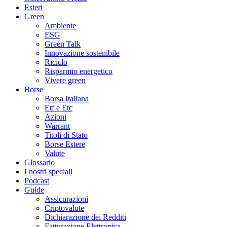
Esteri
Green
Ambiente
ESG
Green Talk
Innovazione sostenibile
Riciclo
Risparmio energetico
Vivere green
Borse
Borsa Italiana
Etf e Etc
Azioni
Warrant
Titoli di Stato
Borse Estere
Valute
Glossario
I nostri speciali
Podcast
Guide
Assicurazioni
Criptovalute
Dichiarazione dei Redditi
Fatturazione Elettronica