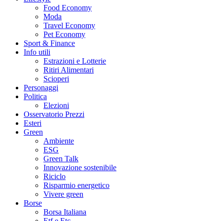
Food Economy
Moda
Travel Economy
Pet Economy
Sport & Finance
Info utili
Estrazioni e Lotterie
Ritiri Alimentari
Scioperi
Personaggi
Politica
Elezioni
Osservatorio Prezzi
Esteri
Green
Ambiente
ESG
Green Talk
Innovazione sostenibile
Riciclo
Risparmio energetico
Vivere green
Borse
Borsa Italiana
Etf e Etc