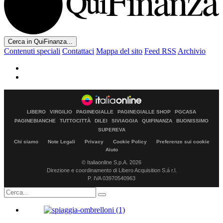
Cerca in QuiFinanza...
Contenuti speciali
Contattaci
Mappa del sito
Feed RSS
Archivio
LIBERO
VIRGILIO
PAGINEGIALLE
PAGINEGIALLE SHOP
PGCASA
PAGINEBIANCHE
TUTTOCITTÀ
DILEI
SIVIAGGIA
QUIFINANZA
BUONISSIMO
SUPEREVA
Chi siamo
Note Legali
Privacy
Cookie Policy
Preferenze sui cookie
Aiuto
© Italiaonline S.p.A. 2026
Direzione e coordinamento di Libero Acquisition S.á r.l.
P. IVA 03970540963