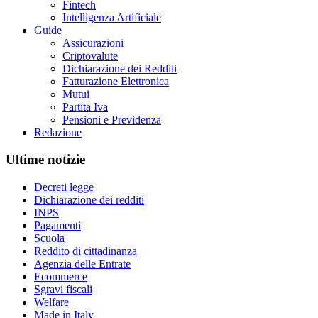
Fintech
Intelligenza Artificiale
Guide
Assicurazioni
Criptovalute
Dichiarazione dei Redditi
Fatturazione Elettronica
Mutui
Partita Iva
Pensioni e Previdenza
Redazione
Ultime notizie
Decreti legge
Dichiarazione dei redditi
INPS
Pagamenti
Scuola
Reddito di cittadinanza
Agenzia delle Entrate
Ecommerce
Sgravi fiscali
Welfare
Made in Italy