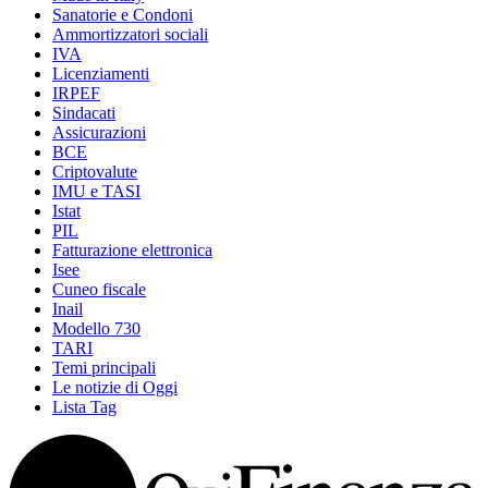
Sanatorie e Condoni
Ammortizzatori sociali
IVA
Licenziamenti
IRPEF
Sindacati
Assicurazioni
BCE
Criptovalute
IMU e TASI
Istat
PIL
Fatturazione elettronica
Isee
Cuneo fiscale
Inail
Modello 730
TARI
Temi principali
Le notizie di Oggi
Lista Tag