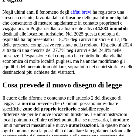
Negli ultimi anni il fenomeno degli
affitti brevi
ha registrato una
crescita costante, favorita dalla diffusione delle piattaforme digitali
che consentono di mettere rapidamente in contatto proprietari e
viaggiatori. In Puglia risultano attualmente attivi
44.883 immobili
destinati alle locazioni turistiche. Nel 2025 questa tipologia di
ospitalità ha rappresentato il 18,7% degli arrivi turistici e il 17,1%
delle presenze complessive registrate nella regione. Rispetto al 2024
si tratta di una crescita del 27,7% negli arrivi e del 24,8% nelle
presenze. L’espansione del comparto ha contribuito alla vitalità
economica di molte località pugliesi, ma ha anche modificato gli
equilibri del mercato immobiliare, soprattutto nei centri storici e nelle
destinazioni più richieste dai visitatori.
Cosa prevede il nuovo disegno di legge
Il cuore della riforma è contenuto nell’articolo 2 del disegno di
legge. La
norma
prevede che i Comuni possano individuare
specifiche
zone del proprio territorio
e stabilire regole
differenziate per le nuove locazioni turistiche. Le amministrazioni
locali potranno definire
criteri
puntuali e, se necessario, introdurre
limiti numerici massimi alle nuove
autorizzazioni
. In questo modo
ogni Comune avrà la possibilità di adattare la regolamentazione alle