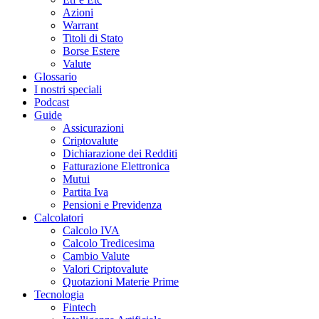
Azioni
Warrant
Titoli di Stato
Borse Estere
Valute
Glossario
I nostri speciali
Podcast
Guide
Assicurazioni
Criptovalute
Dichiarazione dei Redditi
Fatturazione Elettronica
Mutui
Partita Iva
Pensioni e Previdenza
Calcolatori
Calcolo IVA
Calcolo Tredicesima
Cambio Valute
Valori Criptovalute
Quotazioni Materie Prime
Tecnologia
Fintech