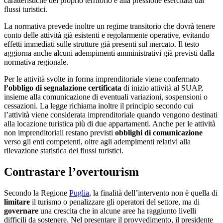
caratteristiche del proprio territorio e alla pressione esercitata dai
flussi turistici.
La normativa prevede inoltre un regime transitorio che dovrà tenere
conto delle attività già esistenti e regolarmente operative, evitando
effetti immediati sulle strutture già presenti sul mercato. Il testo
aggiorna anche alcuni adempimenti amministrativi già previsti dalla
normativa regionale.
Per le attività svolte in forma imprenditoriale viene confermato
l’obbligo di segnalazione certificata
di inizio attività al SUAP,
insieme alla comunicazione di eventuali variazioni, sospensioni o
cessazioni. La legge richiama inoltre il principio secondo cui
l’attività viene considerata imprenditoriale quando vengono destinati
alla locazione turistica più di due appartamenti. Anche per le attività
non imprenditoriali restano previsti
obblighi di comunicazione
verso gli enti competenti, oltre agli adempimenti relativi alla
rilevazione statistica dei flussi turistici.
Contrastare l’overtourism
Secondo la Regione
Puglia
, la finalità dell’intervento non è quella di
limitare
il turismo o penalizzare gli operatori del settore, ma di
governare
una crescita che in alcune aree ha raggiunto livelli
difficili da sostenere. Nel presentare il provvedimento, il presidente