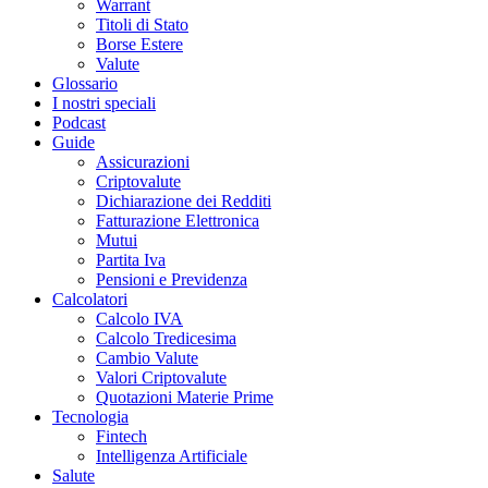
Warrant
Titoli di Stato
Borse Estere
Valute
Glossario
I nostri speciali
Podcast
Guide
Assicurazioni
Criptovalute
Dichiarazione dei Redditi
Fatturazione Elettronica
Mutui
Partita Iva
Pensioni e Previdenza
Calcolatori
Calcolo IVA
Calcolo Tredicesima
Cambio Valute
Valori Criptovalute
Quotazioni Materie Prime
Tecnologia
Fintech
Intelligenza Artificiale
Salute