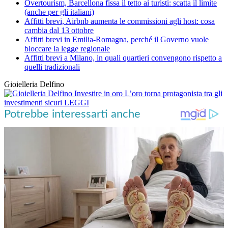
Overtourism, Barcellona fissa il tetto ai turisti: scatta il limite
(anche per gli italiani)
Affitti brevi, Airbnb aumenta le commissioni agli host: cosa
cambia dal 13 ottobre
Affitti brevi in Emilia-Romagna, perché il Governo vuole
bloccare la legge regionale
Affitti brevi a Milano, in quali quartieri convengono rispetto a
quelli tradizionali
Gioielleria Delfino
Investire in oro
L’oro torna protagonista tra gli
investimenti sicuri
LEGGI