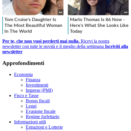
Per te, che non vuoi perderti mai nulla.
Ricevi la nostra
newsletter con tutte le novità e il meglio della settimana
Iscriviti alla
newsletter
Approfondimenti
Economia
Finanza
Investimenti
Imprese (PMI)
Fisco e Tasse
Bonus fiscali
Leggi
Evasione fiscale
Regime forfettario
Informazioni utili
Estrazioni e Lotterie