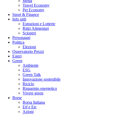
Moda
Travel Economy
Pet Economy
Sport & Finance
Info utili
Estrazioni e Lotterie
Ritiri Alimentari
Scioperi
Personaggi
Politica
Elezioni
Osservatorio Prezzi
Esteri
Green
Ambiente
ESG
Green Talk
Innovazione sostenibile
Riciclo
Risparmio energetico
Vivere green
Borse
Borsa Italiana
Etf e Etc
Azioni