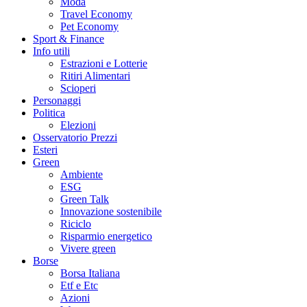
Moda
Travel Economy
Pet Economy
Sport & Finance
Info utili
Estrazioni e Lotterie
Ritiri Alimentari
Scioperi
Personaggi
Politica
Elezioni
Osservatorio Prezzi
Esteri
Green
Ambiente
ESG
Green Talk
Innovazione sostenibile
Riciclo
Risparmio energetico
Vivere green
Borse
Borsa Italiana
Etf e Etc
Azioni