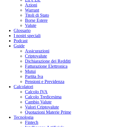
Azioni
Warrant
Titoli di Stato
Borse Estere
Valute
Glossario
I nostri speciali
Podcast
Guide
Assicurazioni
Criptovalute
Dichiarazione dei Redditi
Fatturazione Elettronica
Mutui
Partita Iva
Pensioni e Previdenza
Calcolatori
Calcolo IVA
Calcolo Tredicesima
Cambio Valute
Valori Criptovalute
Quotazioni Materie Prime
Tecnologia
Fintech