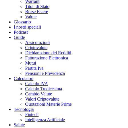
Warrant
Titoli di Stato
Borse Estere
Valute
Glossario
I nostri speciali
Podcast
Guide
Assicurazioni
Criptovalute
Dichiarazione dei Redditi
Fatturazione Elettronica
Mutui
Partita Iva
Pensioni e Previdenza
Calcolatori
Calcolo IVA
Calcolo Tredicesima
Cambio Valute
Valori Criptovalute
Quotazioni Materie Prime
Tecnologia
Fintech
Intelligenza Artificiale
Salute