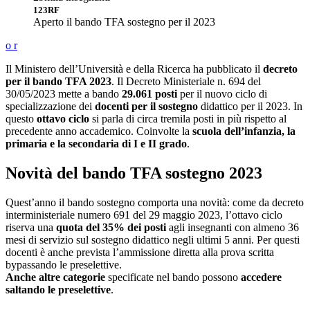
123RF
Aperto il bando TFA sostegno per il 2023
o
r
Il Ministero dell’Università e della Ricerca ha pubblicato il
decreto
per il bando TFA 2023
. Il Decreto Ministeriale n. 694 del
30/05/2023 mette a bando
29.061 posti
per il nuovo ciclo di
specializzazione dei
docenti per il sostegno
didattico per il 2023. In
questo
ottavo ciclo
si parla di circa tremila posti in più rispetto al
precedente anno accademico. Coinvolte la
scuola dell’infanzia, la
primaria e la secondaria di I e II grado
.
Novità del bando TFA sostegno 2023
Quest’anno il bando sostegno comporta una novità: come da decreto
interministeriale numero 691 del 29 maggio 2023, l’ottavo ciclo
riserva una
quota del 35% dei posti
agli insegnanti con almeno 36
mesi di servizio sul sostegno didattico negli ultimi 5 anni. Per questi
docenti è anche prevista l’ammissione diretta alla prova scritta
bypassando le preselettive.
Anche altre categorie
specificate nel bando possono
accedere
saltando le preselettive
.