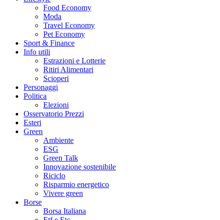
Food Economy
Moda
Travel Economy
Pet Economy
Sport & Finance
Info utili
Estrazioni e Lotterie
Ritiri Alimentari
Scioperi
Personaggi
Politica
Elezioni
Osservatorio Prezzi
Esteri
Green
Ambiente
ESG
Green Talk
Innovazione sostenibile
Riciclo
Risparmio energetico
Vivere green
Borse
Borsa Italiana
Etf e Etc