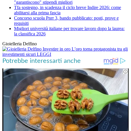
"garantiscono" stipendi migliori
Tfa sostegno, in scadenza il ciclo breve Indire 2026: come
abilitarsi alla prima fascia
Concorso scuola Pnrr 3, bando pubblicato: posti, prove e
requisiti
Migliori università italiane per trovare lavoro dopo la laurea:
la classifica 2026
Gioielleria Delfino
Investire in oro
L’oro torna protagonista tra gli
investimenti sicuri
LEGGI