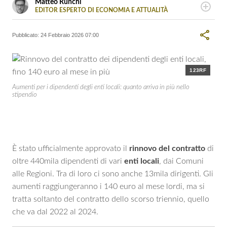
Matteo Runchi
EDITOR ESPERTO DI ECONOMIA E ATTUALITÀ
LINKEDIN
Redattore esperto di tecnologia e esteri, scrive di attualità,
cronaca ed economia
Pubblicato:
24 Febbraio 2026 07:00
123RF
Aumenti per i dipendenti degli enti locali: quanto arriva in più nello
stipendio
È stato ufficialmente approvato il
rinnovo del contratto
di
oltre 440mila dipendenti di vari
enti
locali
, dai Comuni
alle Regioni. Tra di loro ci sono anche 13mila dirigenti. Gli
aumenti raggiungeranno i 140 euro al mese lordi, ma si
tratta soltanto del contratto dello scorso triennio, quello
che va dal 2022 al 2024.