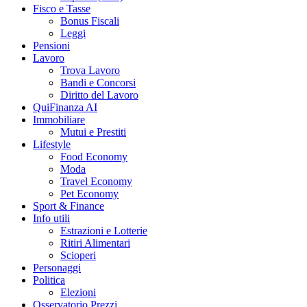
Fisco e Tasse
Bonus Fiscali
Leggi
Pensioni
Lavoro
Trova Lavoro
Bandi e Concorsi
Diritto del Lavoro
QuiFinanza AI
Immobiliare
Mutui e Prestiti
Lifestyle
Food Economy
Moda
Travel Economy
Pet Economy
Sport & Finance
Info utili
Estrazioni e Lotterie
Ritiri Alimentari
Scioperi
Personaggi
Politica
Elezioni
Osservatorio Prezzi