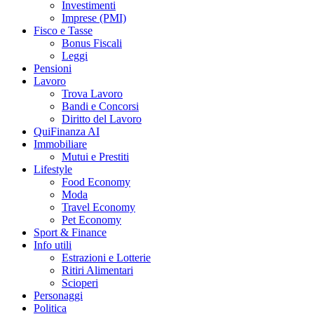
Investimenti
Imprese (PMI)
Fisco e Tasse
Bonus Fiscali
Leggi
Pensioni
Lavoro
Trova Lavoro
Bandi e Concorsi
Diritto del Lavoro
QuiFinanza AI
Immobiliare
Mutui e Prestiti
Lifestyle
Food Economy
Moda
Travel Economy
Pet Economy
Sport & Finance
Info utili
Estrazioni e Lotterie
Ritiri Alimentari
Scioperi
Personaggi
Politica