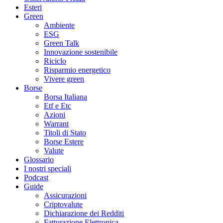
Esteri
Green
Ambiente
ESG
Green Talk
Innovazione sostenibile
Riciclo
Risparmio energetico
Vivere green
Borse
Borsa Italiana
Etf e Etc
Azioni
Warrant
Titoli di Stato
Borse Estere
Valute
Glossario
I nostri speciali
Podcast
Guide
Assicurazioni
Criptovalute
Dichiarazione dei Redditi
Fatturazione Elettronica