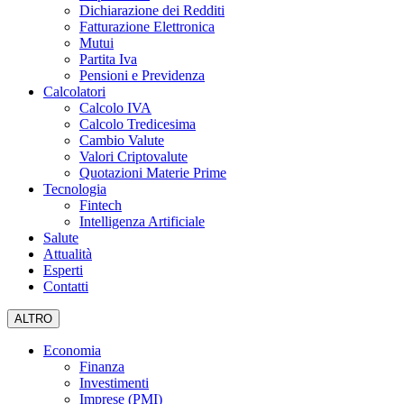
Dichiarazione dei Redditi
Fatturazione Elettronica
Mutui
Partita Iva
Pensioni e Previdenza
Calcolatori
Calcolo IVA
Calcolo Tredicesima
Cambio Valute
Valori Criptovalute
Quotazioni Materie Prime
Tecnologia
Fintech
Intelligenza Artificiale
Salute
Attualità
Esperti
Contatti
ALTRO
Economia
Finanza
Investimenti
Imprese (PMI)