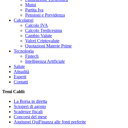
Mutui
Partita Iva
Pensioni e Previdenza
Calcolatori
Calcolo IVA
Calcolo Tredicesima
Cambio Valute
Valori Criptovalute
Quotazioni Materie Prime
Tecnologia
Fintech
Intelligenza Artificiale
Salute
Attualità
Esperti
Contatti
Temi Caldi:
La Borsa in diretta
Scioperi di agosto
Scadenze fiscali
Concorsi del mese
Aggiungi QuiFinanza alle fonti preferite