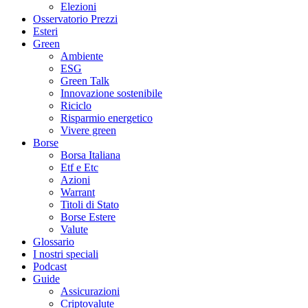
Elezioni
Osservatorio Prezzi
Esteri
Green
Ambiente
ESG
Green Talk
Innovazione sostenibile
Riciclo
Risparmio energetico
Vivere green
Borse
Borsa Italiana
Etf e Etc
Azioni
Warrant
Titoli di Stato
Borse Estere
Valute
Glossario
I nostri speciali
Podcast
Guide
Assicurazioni
Criptovalute