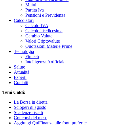
Mutui
Partita Iva
Pensioni e Previdenza
Calcolatori
Calcolo IVA
Calcolo Tredicesima
Cambio Valute
Valori Criptovalute
Quotazioni Materie Prime
Tecnologia
Fintech
Intelligenza Artificiale
Salute
Attualità
Esperti
Contatti
Temi Caldi:
La Borsa in diretta
Scioperi di agosto
Scadenze fiscali
Concorsi del mese
Aggiungi QuiFinanza alle fonti preferite