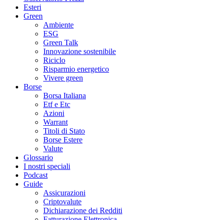
Esteri
Green
Ambiente
ESG
Green Talk
Innovazione sostenibile
Riciclo
Risparmio energetico
Vivere green
Borse
Borsa Italiana
Etf e Etc
Azioni
Warrant
Titoli di Stato
Borse Estere
Valute
Glossario
I nostri speciali
Podcast
Guide
Assicurazioni
Criptovalute
Dichiarazione dei Redditi
Fatturazione Elettronica