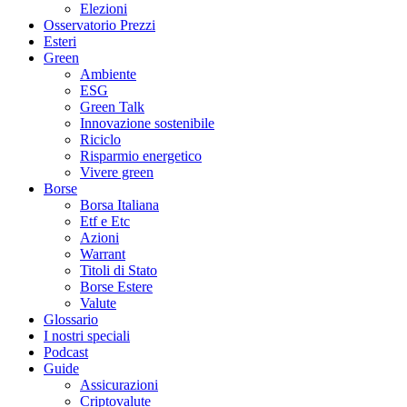
Elezioni
Osservatorio Prezzi
Esteri
Green
Ambiente
ESG
Green Talk
Innovazione sostenibile
Riciclo
Risparmio energetico
Vivere green
Borse
Borsa Italiana
Etf e Etc
Azioni
Warrant
Titoli di Stato
Borse Estere
Valute
Glossario
I nostri speciali
Podcast
Guide
Assicurazioni
Criptovalute