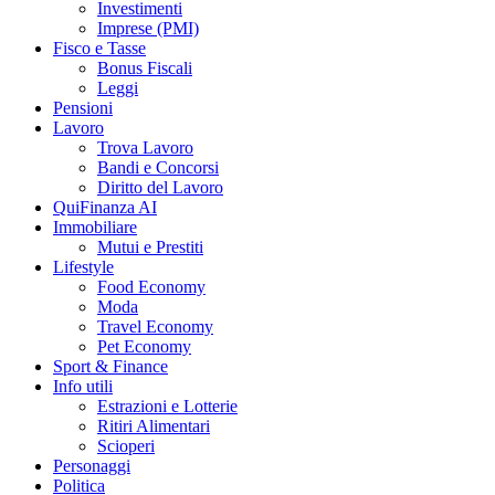
Investimenti
Imprese (PMI)
Fisco e Tasse
Bonus Fiscali
Leggi
Pensioni
Lavoro
Trova Lavoro
Bandi e Concorsi
Diritto del Lavoro
QuiFinanza AI
Immobiliare
Mutui e Prestiti
Lifestyle
Food Economy
Moda
Travel Economy
Pet Economy
Sport & Finance
Info utili
Estrazioni e Lotterie
Ritiri Alimentari
Scioperi
Personaggi
Politica