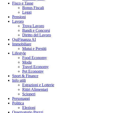
Fisco e Tasse
Bonus Fiscali
Leggi
Pensioni
Lavoro
Trova Lavoro
Bandi e Concorsi
Diritto del Lavoro
QuiFinanza AI
Immobiliare
Mutui e Prestiti
Lifestyle
Food Economy
Moda
Travel Economy
Pet Economy
Sport & Finance
Info utili
Estrazioni e Lotterie
Ritiri Alimentari
Scioperi
Personaggi
Politica
Elezioni
Osservatorio Prezzi