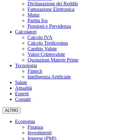
Dichiarazione dei Redditi
Fatturazione Elettronica
Mutui
Partita Iva
Pensioni e Previdenza
Calcolatori
Calcolo IVA
Calcolo Tredicesima
Cambio Valute
Valori Criptovalute
Quotazioni Materie Prime
Tecnologia
Fintech
Intelligenza Artificiale
Salute
Attualità
Esperti
Contatti
ALTRO
Economia
Finanza
Investimenti
Imprese (PMI)