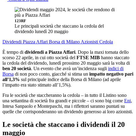
123RF
Le principali società che staccano la cedola del
dividendo lunedì 20 maggio
Dividendi
Piazza Affari
Borsa di Milano
Azionisti
Cedola
È tempo di
dividendi a Piazza Affari
. Dopo la maxi tornata dello
scorso 22 aprile, in cui otto società del
FTSE MIB
hanno staccato
la cedola del dividendo, lunedì prossimo 20 maggio sarà la volta di
ben 20 società
. Un evento che avrà un’incidenza sugli
indici di
Borsa
di non poco conto, giacché si stima un
impatto negativo pari
all’1,3%
sul principale indice della Borsa di Milano (ad aprile
l’impatto era stato stimato all’1,5%).
Fra le società che staccheranno la cedola – in tutto il Listino sono
una settantina di società fra grandi e piccole – ci sono big come
Eni
,
Intesa Sanpaolo e Montepaschi, ma i riflettori saranno puntati su
quelle che corrisponderanno un dividendo generoso ai loro azionisti.
Le società che staccano i dividendi il 20
maggio