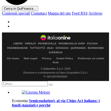
Cerca in QuiFinanza...
Contenuti speciali
Contattaci
Mappa del sito
Feed RSS
Archivio
LIBERO
VIRGILIO
PAGINEGIALLE
PAGINEGIALLE SHOP
PGCASA
PAGINEBIANCHE
TUTTOCITTÀ
DILEI
SIVIAGGIA
QUIFINANZA
BUONISSIMO
SUPEREVA
Chi siamo
Note Legali
Privacy
Cookie Policy
Preferenze sui cookie
Aiuto
© Italiaonline S.p.A. 2026
Direzione e coordinamento di Libero Acquisition S.á r.l.
P. IVA 03970540963
Economia
Semiconduttori, al via Chips Act italiano: i
fondi stanziati e perchè