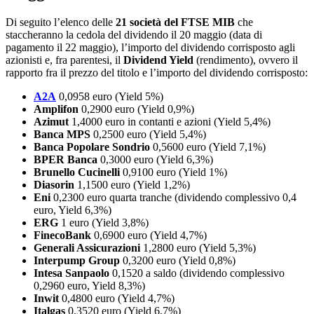
Di seguito l’elenco delle
21 società del FTSE MIB
che
staccheranno la cedola del dividendo il 20 maggio (data di
pagamento il 22 maggio), l’importo del dividendo corrisposto agli
azionisti e, fra parentesi, il
Dividend Yield
(rendimento), ovvero il
rapporto fra il prezzo del titolo e l’importo del dividendo corrisposto:
A2A
0,0958 euro (Yield 5%)
Amplifon
0,2900 euro (Yield 0,9%)
Azimut
1,4000 euro in contanti e azioni (Yield 5,4%)
Banca MPS
0,2500 euro (Yield 5,4%)
Banca Popolare Sondrio
0,5600 euro (Yield 7,1%)
BPER Banca
0,3000 euro (Yield 6,3%)
Brunello Cucinelli
0,9100 euro (Yield 1%)
Diasorin
1,1500 euro (Yield 1,2%)
Eni
0,2300 euro quarta tranche (dividendo complessivo 0,4
euro, Yield 6,3%)
ERG
1 euro (Yield 3,8%)
FinecoBank
0,6900 euro (Yield 4,7%)
Generali Assicurazioni
1,2800 euro (Yield 5,3%)
Interpump Group
0,3200 euro (Yield 0,8%)
Intesa Sanpaolo
0,1520 a saldo (dividendo complessivo
0,2960 euro, Yield 8,3%)
Inwit
0,4800 euro (Yield 4,7%)
Italgas
0,3520 euro (Yield 6,7%)