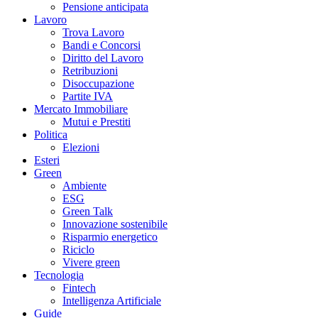
Pensione anticipata
Lavoro
Trova Lavoro
Bandi e Concorsi
Diritto del Lavoro
Retribuzioni
Disoccupazione
Partite IVA
Mercato Immobiliare
Mutui e Prestiti
Politica
Elezioni
Esteri
Green
Ambiente
ESG
Green Talk
Innovazione sostenibile
Risparmio energetico
Riciclo
Vivere green
Tecnologia
Fintech
Intelligenza Artificiale
Guide