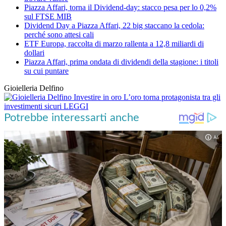
Piazza Affari, torna il Dividend-day: stacco pesa per lo 0,2%
sul FTSE MIB
Dividend Day a Piazza Affari, 22 big staccano la cedola:
perché sono attesi cali
ETF Europa, raccolta di marzo rallenta a 12,8 miliardi di
dollari
Piazza Affari, prima ondata di dividendi della stagione: i titoli
su cui puntare
Gioielleria Delfino
Investire in oro
L’oro torna protagonista tra gli
investimenti sicuri
LEGGI