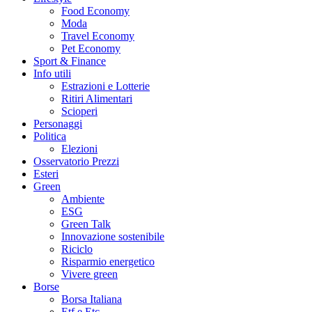
Food Economy
Moda
Travel Economy
Pet Economy
Sport & Finance
Info utili
Estrazioni e Lotterie
Ritiri Alimentari
Scioperi
Personaggi
Politica
Elezioni
Osservatorio Prezzi
Esteri
Green
Ambiente
ESG
Green Talk
Innovazione sostenibile
Riciclo
Risparmio energetico
Vivere green
Borse
Borsa Italiana
Etf e Etc