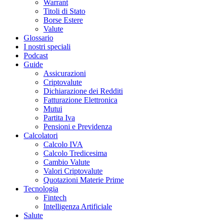
Warrant
Titoli di Stato
Borse Estere
Valute
Glossario
I nostri speciali
Podcast
Guide
Assicurazioni
Criptovalute
Dichiarazione dei Redditi
Fatturazione Elettronica
Mutui
Partita Iva
Pensioni e Previdenza
Calcolatori
Calcolo IVA
Calcolo Tredicesima
Cambio Valute
Valori Criptovalute
Quotazioni Materie Prime
Tecnologia
Fintech
Intelligenza Artificiale
Salute