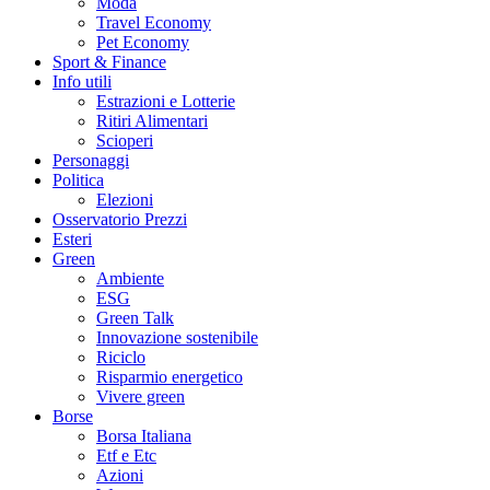
Moda
Travel Economy
Pet Economy
Sport & Finance
Info utili
Estrazioni e Lotterie
Ritiri Alimentari
Scioperi
Personaggi
Politica
Elezioni
Osservatorio Prezzi
Esteri
Green
Ambiente
ESG
Green Talk
Innovazione sostenibile
Riciclo
Risparmio energetico
Vivere green
Borse
Borsa Italiana
Etf e Etc
Azioni