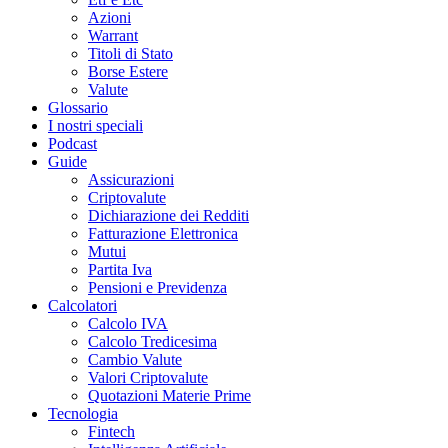
Azioni
Warrant
Titoli di Stato
Borse Estere
Valute
Glossario
I nostri speciali
Podcast
Guide
Assicurazioni
Criptovalute
Dichiarazione dei Redditi
Fatturazione Elettronica
Mutui
Partita Iva
Pensioni e Previdenza
Calcolatori
Calcolo IVA
Calcolo Tredicesima
Cambio Valute
Valori Criptovalute
Quotazioni Materie Prime
Tecnologia
Fintech