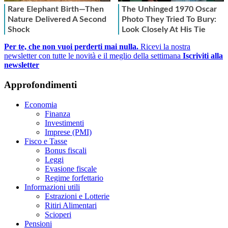
Per te, che non vuoi perderti mai nulla.
Ricevi la nostra
newsletter con tutte le novità e il meglio della settimana
Iscriviti alla
newsletter
Approfondimenti
Economia
Finanza
Investimenti
Imprese (PMI)
Fisco e Tasse
Bonus fiscali
Leggi
Evasione fiscale
Regime forfettario
Informazioni utili
Estrazioni e Lotterie
Ritiri Alimentari
Scioperi
Pensioni