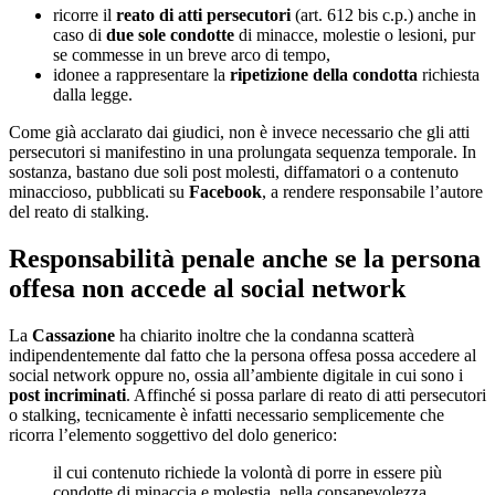
ricorre il
reato di atti persecutori
(art. 612 bis c.p.) anche in
caso di
due sole condotte
di minacce, molestie o lesioni, pur
se commesse in un breve arco di tempo,
idonee a rappresentare la
ripetizione
della condotta
richiesta
dalla legge.
Come già acclarato dai giudici, non è invece necessario che gli atti
persecutori si manifestino in una prolungata sequenza temporale. In
sostanza, bastano due soli post molesti, diffamatori o a contenuto
minaccioso, pubblicati su
Facebook
, a rendere responsabile l’autore
del reato di stalking.
Responsabilità penale anche se la persona
offesa non accede al social network
La
Cassazione
ha chiarito inoltre che la condanna scatterà
indipendentemente dal fatto che la persona offesa possa accedere al
social network oppure no, ossia all’ambiente digitale in cui sono i
post incriminati
. Affinché si possa parlare di reato di atti persecutori
o stalking, tecnicamente è infatti necessario semplicemente che
ricorra l’elemento soggettivo del dolo generico:
il cui contenuto richiede la volontà di porre in essere più
condotte di minaccia e molestia, nella consapevolezza