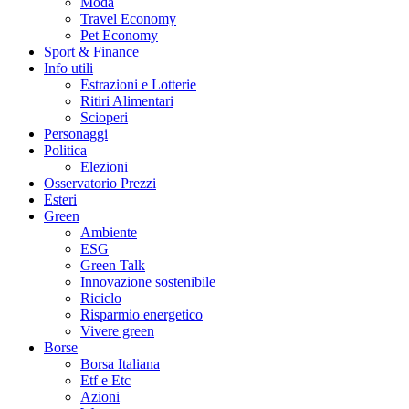
Moda
Travel Economy
Pet Economy
Sport & Finance
Info utili
Estrazioni e Lotterie
Ritiri Alimentari
Scioperi
Personaggi
Politica
Elezioni
Osservatorio Prezzi
Esteri
Green
Ambiente
ESG
Green Talk
Innovazione sostenibile
Riciclo
Risparmio energetico
Vivere green
Borse
Borsa Italiana
Etf e Etc
Azioni