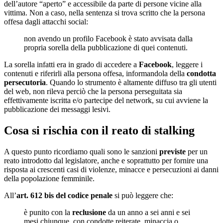
dell’autore “aperto” e accessibile da parte di persone vicine alla
vittima. Non a caso, nella sentenza si trova scritto che la persona
offesa dagli attacchi social:
non avendo un profilo Facebook è stato avvisata dalla
propria sorella della pubblicazione di quei contenuti.
La sorella infatti era in grado di accedere a
Facebook
, leggere i
contenuti e riferirli alla persona offesa, informandola della
condotta
persecutoria
. Quando lo strumento è altamente diffuso tra gli utenti
del web, non rileva perciò che la persona perseguitata sia
effettivamente iscritta e/o partecipe del network, su cui avviene la
pubblicazione dei messaggi lesivi.
Cosa si rischia con il reato di stalking
A questo punto ricordiamo quali sono le sanzioni
previste
per un
reato introdotto dal legislatore, anche e soprattutto per fornire una
risposta ai crescenti casi di violenze, minacce e persecuzioni ai danni
della popolazione femminile.
All’
art. 612 bis del codice penale
si può leggere che:
è punito con la
reclusione
da un anno a sei anni e sei
mesi chiunque, con condotte reiterate, minaccia o