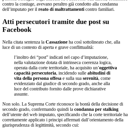
contro la coniuge, avevano peraltro già condotto alla condanna
dell’imputato per il
reato di maltrattamenti
contro familiari.
Atti persecutori tramite due post su
Facebook
Nella citata sentenza la
Cassazione
ha così sottolineato che, alla
luce di un contesto di aperta e grave conflittualità:
l’inoltro dei “post” indicati nel capo d’imputazione,
nella valutazione dotata di intrinseca coerenza logica,
operata dalla corte territoriale, ha acquisito un’
oggettiva
capacità persecutoria
, incidendo sulle
abitudini di
vita della persona offesa
e sulla sua
serenità
, come
evidenziato dal giudice di secondo grado, anche alla
luce del contributo fornito dalle prove dichiarative
assunte.
Non solo. La Suprema Corte riconosce la bontà della decisione di
secondo grado, confermando quindi la
condanna per stalking
dell’utente del web imputato, specificando che la corte territoriale ha
correttamente applicato i principi affermati dall’orientamento della
giurisprudenza di legittimità, secondo cui: