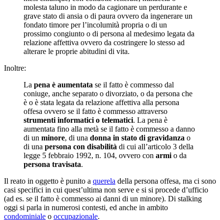
molesta taluno in modo da cagionare un perdurante e
grave stato di ansia o di paura ovvero da ingenerare un
fondato timore per l’incolumità propria o di un
prossimo congiunto o di persona al medesimo legata da
relazione affettiva ovvero da costringere lo stesso ad
alterare le proprie abitudini di vita.
Inoltre:
La
pena è aumentata
se il fatto è commesso dal
coniuge, anche separato o divorziato, o da persona che
è o è stata legata da relazione affettiva alla persona
offesa ovvero se il fatto è commesso attraverso
strumenti informatici o telematici
. La pena è
aumentata fino alla metà se il fatto è commesso a danno
di un
minore
, di una
donna in stato di gravidanza
o
di una
persona con disabilità
di cui all’articolo 3 della
legge 5 febbraio 1992, n. 104, ovvero con
armi
o da
persona travisata
.
Il reato in oggetto è punito a
querela
della persona offesa, ma ci sono
casi specifici in cui quest’ultima non serve e si si procede d’ufficio
(ad es. se il fatto è commesso ai danni di un minore). Di stalking
oggi si parla in numerosi contesti, ed anche in ambito
condominiale
o
occupazionale
.