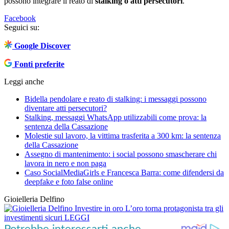
possono integrare il reato di
stalking o atti persecutori
.
Facebook
Seguici su:
Google Discover
Fonti preferite
Leggi anche
Bidella pendolare e reato di stalking: i messaggi possono
diventare atti persecutori?
Stalking, messaggi WhatsApp utilizzabili come prova: la
sentenza della Cassazione
Molestie sul lavoro, la vittima trasferita a 300 km: la sentenza
della Cassazione
Assegno di mantenimento: i social possono smascherare chi
lavora in nero e non paga
Caso SocialMediaGirls e Francesca Barra: come difendersi da
deepfake e foto false online
Gioielleria Delfino
Investire in oro
L’oro torna protagonista tra gli
investimenti sicuri
LEGGI