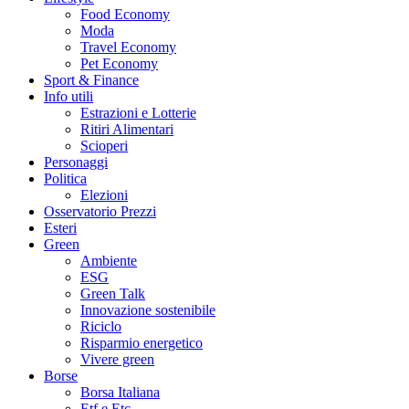
Food Economy
Moda
Travel Economy
Pet Economy
Sport & Finance
Info utili
Estrazioni e Lotterie
Ritiri Alimentari
Scioperi
Personaggi
Politica
Elezioni
Osservatorio Prezzi
Esteri
Green
Ambiente
ESG
Green Talk
Innovazione sostenibile
Riciclo
Risparmio energetico
Vivere green
Borse
Borsa Italiana
Etf e Etc