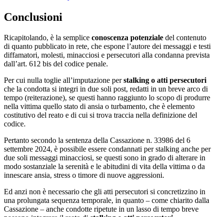
Conclusioni
Ricapitolando, è la semplice
conoscenza potenziale
del contenuto
di quanto pubblicato in rete, che espone l’autore dei messaggi e testi
diffamatori, molesti, minacciosi e persecutori alla condanna prevista
dall’art. 612 bis del codice penale.
Per cui nulla toglie all’imputazione per
stalking o atti persecutori
che la condotta si integri in due soli post, redatti in un breve arco di
tempo (reiterazione), se questi hanno raggiunto lo scopo di produrre
nella vittima quello stato di ansia o turbamento, che è elemento
costitutivo del reato e di cui si trova traccia nella definizione del
codice.
Pertanto secondo la sentenza della Cassazione n. 33986 del 6
settembre 2024, è possibile essere condannati per stalking anche per
due soli messaggi minacciosi, se questi sono in grado di alterare in
modo sostanziale la serenità e le abitudini di vita della vittima o da
innescare ansia, stress o timore di nuove aggressioni.
Ed anzi non è necessario che gli atti persecutori si concretizzino in
una prolungata sequenza temporale, in quanto – come chiarito dalla
Cassazione – anche condotte ripetute in un lasso di tempo breve