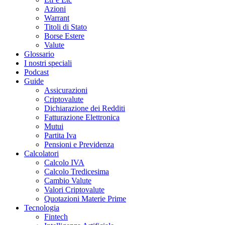
Azioni
Warrant
Titoli di Stato
Borse Estere
Valute
Glossario
I nostri speciali
Podcast
Guide
Assicurazioni
Criptovalute
Dichiarazione dei Redditi
Fatturazione Elettronica
Mutui
Partita Iva
Pensioni e Previdenza
Calcolatori
Calcolo IVA
Calcolo Tredicesima
Cambio Valute
Valori Criptovalute
Quotazioni Materie Prime
Tecnologia
Fintech