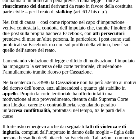
condannato un uomo alla pena prevista dalla legge – oltre al
risarcimento dei danni
derivanti da reato in favore della costituita
parte civile – per il reato di
stalking
(art. 612 bis c.p.).
Nei fatti di causa – così come riportato nel capo d’imputazione –
veniva contestata la condotta dell’imputato che, tramite l’inoltro di
due post sulla propria bacheca Facebook, con
atti persecutori
prendeva di mira un’altra persona. In particolare, i post erano stati
pubblicati su Facebook ma non sul profilo della vittima, bensì su
quello dell’autore del reato.
Lamentando violazione di legge e difetto di motivazione, l’imputato
ha impugnato la sentenza della corte territoriale, chiedendone
l’annullamento tramite ricorso per Cassazione.
Nella sentenza n. 33986 la
Cassazione
non ha però aderito ai motivi
del ricorso dell’uomo, anzi allineandosi a quanto già stabilito in
appello
. Proprio la corte territoriale ha offerto infatti una
motivazione al suo provvedimento, ritenuta dalla Suprema Corte
non illogica, carente o contraddittoria, segnalando peraltro
un’
accesa conflittualità
, protrattasi nel tempo, tra le parti della
causa.
Il forte astio emergeva anche dai segnalati
fatti di violenza e di
ingiuria
, compiuti dall’imputato in danno della moglie – figlia della
persona bersaglio degli attacchi su Facebook. Tali azioni, commesse