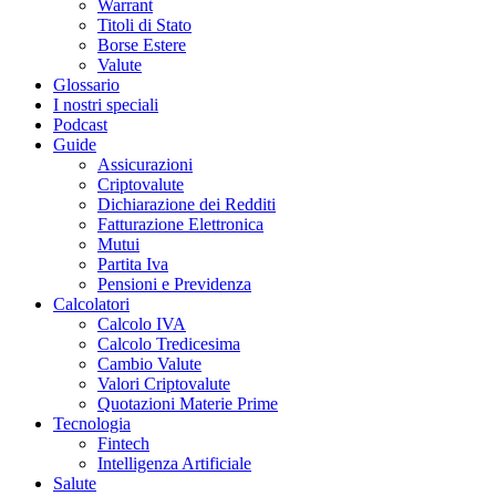
Warrant
Titoli di Stato
Borse Estere
Valute
Glossario
I nostri speciali
Podcast
Guide
Assicurazioni
Criptovalute
Dichiarazione dei Redditi
Fatturazione Elettronica
Mutui
Partita Iva
Pensioni e Previdenza
Calcolatori
Calcolo IVA
Calcolo Tredicesima
Cambio Valute
Valori Criptovalute
Quotazioni Materie Prime
Tecnologia
Fintech
Intelligenza Artificiale
Salute