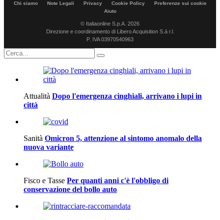
Chi siamo
Note Legali
Privacy
Cookie Policy
Preferenze sui cookie
Aiuto
© Italiaonline S.p.A. 2026
Direzione e coordinamento di Libero Acquisition S.á r.l.
P. IVA 03970540963
Attualità
Dopo l'emergenza cinghiali, arrivano i lupi in
città
Sanità
Omicron 5, attenzione al sintomo anomalo della
nuova variante
Fisco e Tasse
Per quanti anni c'è l'obbligo di
conservazione del bollo auto