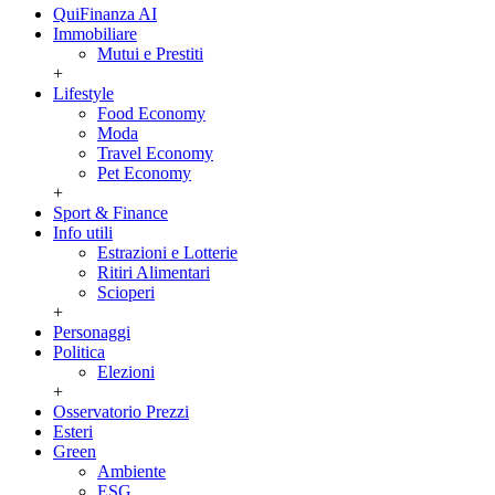
QuiFinanza AI
Immobiliare
Mutui e Prestiti
+
Lifestyle
Food Economy
Moda
Travel Economy
Pet Economy
+
Sport & Finance
Info utili
Estrazioni e Lotterie
Ritiri Alimentari
Scioperi
+
Personaggi
Politica
Elezioni
+
Osservatorio Prezzi
Esteri
Green
Ambiente
ESG