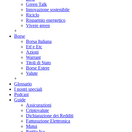
Green Talk
Innovazione sostenibile
Riciclo
Risparmio energetico
Vivere green
+
Borse
Borsa Italiana
Etf e Etc
Azioni
Warrant
Titoli di Stato
Borse Estere
Valute
+
Glossario
I nostri speciali
Podcast
Guide
Assicurazioni
Criptovalute
Dichiarazione dei Redditi
Fatturazione Elettronica
Mutui
Partita Iva