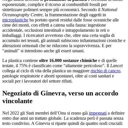
esponenziale, complice il ricorso ai combustibili fossili per
sintetizzare polimeri sempre più economici. Secondo il
National
Oceanography Centre
, la frammentazione degli oggetti in
microplastiche
ha portato questi residui dalle fosse oceaniche alle
cime dei monti, con effetti a catena sulla fauna: ingestione
accidentale, occlusioni intestinali e intrappolamento in reti o
imballaggi. I ricercatori avvertono che, oltre una certa soglia di
accumulo nei tessuti, gli animali subiscono infiammazioni croniche e
alterazioni ormonali che ne riducono la sopravvivenza. E per
“animali” si intendono anche gli esseri umani.
La plastica contiene
oltre 16.000 sostanze chimiche
e di quelle
testate, il 75% è classificato come “altamente pericoloso”. Il
Lancet
collega al ciclo di vita della plastica un maggiore
rischio di cancro
,
patologie respiratorie e aborti spontanei, oltre ai costi sanitari e
sociali per i lavoratori del settore rifiuti.
Negoziato di Ginevra, verso un accordo
vincolante
Nel 2022 gli Stati membri dell’Onu si erano già
impegnati
a definire
entro due anni un trattato globale. La scadenza però è passata senza
testo condiviso. A Ginevra si riparte quindi da quattro nodi cruciali: