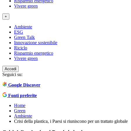
Risparmio energetico
Vivere green
+
Ambiente
ESG
Green Talk
Innovazione sostenibile
Riciclo
Risparmio energetico
Vivere green
Accedi
Seguici su:
Google Discover
Fonti preferite
Home
Green
Ambiente
Crisi della plastica, i Paesi si riuniscono per un trattato globale