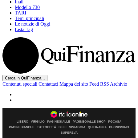
Inail
Modello 730
TARI
Temi principali
Le notizie di Oggi
Lista Tag
Cerca in QuiFinanza...
Contenuti speciali
Contattaci
Mappa del sito
Feed RSS
Archivio
LIBERO
VIRGILIO
PAGINEGIALLE
PAGINEGIALLE SHOP
PGCASA
PAGINEBIANCHE
TUTTOCITTÀ
DILEI
SIVIAGGIA
QUIFINANZA
BUONISSIMO
SUPEREVA