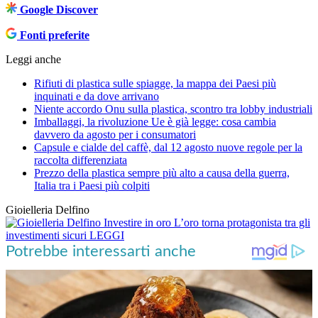
Google Discover
Fonti preferite
Leggi anche
Rifiuti di plastica sulle spiagge, la mappa dei Paesi più
inquinati e da dove arrivano
Niente accordo Onu sulla plastica, scontro tra lobby industriali
Imballaggi, la rivoluzione Ue è già legge: cosa cambia
davvero da agosto per i consumatori
Capsule e cialde del caffè, dal 12 agosto nuove regole per la
raccolta differenziata
Prezzo della plastica sempre più alto a causa della guerra,
Italia tra i Paesi più colpiti
Gioielleria Delfino
Investire in oro
L’oro torna protagonista tra gli
investimenti sicuri
LEGGI