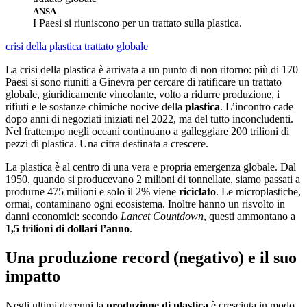
ANSA
I Paesi si riuniscono per un trattato sulla plastica.
crisi della plastica
trattato globale
La crisi della plastica è arrivata a un punto di non ritorno: più di 170
Paesi si sono riuniti a Ginevra per cercare di ratificare un trattato
globale, giuridicamente vincolante, volto a ridurre produzione, i
rifiuti e le sostanze chimiche nocive della
plastica
. L’incontro cade
dopo anni di negoziati iniziati nel 2022, ma del tutto inconcludenti.
Nel frattempo negli oceani continuano a galleggiare 200 trilioni di
pezzi di plastica. Una cifra destinata a crescere.
La plastica è al centro di una vera e propria emergenza globale. Dal
1950, quando si producevano 2 milioni di tonnellate, siamo passati a
produrne 475 milioni e solo il 2% viene
riciclato
. Le microplastiche,
ormai, contaminano ogni ecosistema. Inoltre hanno un risvolto in
danni economici: secondo
Lancet Countdown
, questi ammontano a
1,5 trilioni di dollari l’anno
.
Una produzione record (negativo) e il suo
impatto
Negli ultimi decenni la
produzione di plastica
è cresciuta in modo