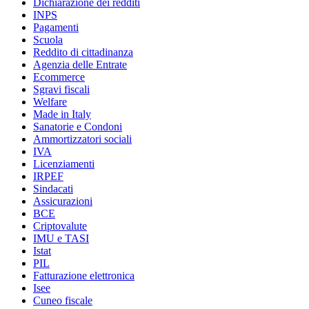
Dichiarazione dei redditi
INPS
Pagamenti
Scuola
Reddito di cittadinanza
Agenzia delle Entrate
Ecommerce
Sgravi fiscali
Welfare
Made in Italy
Sanatorie e Condoni
Ammortizzatori sociali
IVA
Licenziamenti
IRPEF
Sindacati
Assicurazioni
BCE
Criptovalute
IMU e TASI
Istat
PIL
Fatturazione elettronica
Isee
Cuneo fiscale