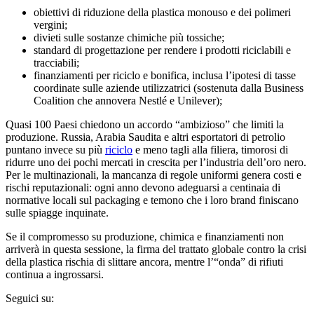
obiettivi di riduzione della plastica monouso e dei polimeri
vergini;
divieti sulle sostanze chimiche più tossiche;
standard di progettazione per rendere i prodotti riciclabili e
tracciabili;
finanziamenti per riciclo e bonifica, inclusa l’ipotesi di tasse
coordinate sulle aziende utilizzatrici (sostenuta dalla Business
Coalition che annovera Nestlé e Unilever);
Quasi 100 Paesi chiedono un accordo “ambizioso” che limiti la
produzione. Russia, Arabia Saudita e altri esportatori di petrolio
puntano invece su più
riciclo
e meno tagli alla filiera, timorosi di
ridurre uno dei pochi mercati in crescita per l’industria dell’oro nero.
Per le multinazionali, la mancanza di regole uniformi genera costi e
rischi reputazionali: ogni anno devono adeguarsi a centinaia di
normative locali sul packaging e temono che i loro brand finiscano
sulle spiagge inquinate.
Se il compromesso su produzione, chimica e finanziamenti non
arriverà in questa sessione, la firma del trattato globale contro la crisi
della plastica rischia di slittare ancora, mentre l’“onda” di rifiuti
continua a ingrossarsi.
Seguici su: