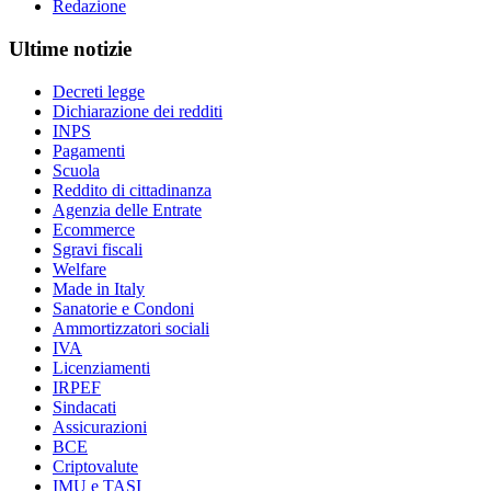
Redazione
Ultime notizie
Decreti legge
Dichiarazione dei redditi
INPS
Pagamenti
Scuola
Reddito di cittadinanza
Agenzia delle Entrate
Ecommerce
Sgravi fiscali
Welfare
Made in Italy
Sanatorie e Condoni
Ammortizzatori sociali
IVA
Licenziamenti
IRPEF
Sindacati
Assicurazioni
BCE
Criptovalute
IMU e TASI