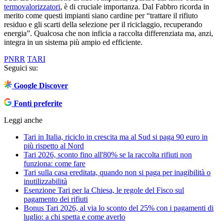
termovalorizzatori
, è di cruciale importanza. Dal Fabbro ricorda in
merito come questi impianti siano cardine per “trattare il rifiuto
residuo e gli scarti della selezione per il riciclaggio, recuperando
energia”. Qualcosa che non inficia a raccolta differenziata ma, anzi,
integra in un sistema più ampio ed efficiente.
PNRR
TARI
Seguici su:
Google Discover
Fonti preferite
Leggi anche
Tari in Italia, riciclo in crescita ma al Sud si paga 90 euro in
più rispetto al Nord
Tari 2026, sconto fino all'80% se la raccolta rifiuti non
funziona: come fare
Tari sulla casa ereditata, quando non si paga per inagibilità o
inutilizzabilità
Esenzione Tari per la Chiesa, le regole del Fisco sul
pagamento dei rifiuti
Bonus Tari 2026, al via lo sconto del 25% con i pagamenti di
luglio: a chi spetta e come averlo