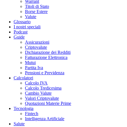
Warrant
Titoli di Stato
Borse Estere
Valute
Glossario
I nostri speciali
Podcast
Guide
Assicurazioni
Criptovalute
Dichiarazione dei Redditi
Fatturazione Elettronica
Mutui
Partita Iva
Pensioni e Previdenza
Calcolatori
Calcolo IVA
Calcolo Tredicesima
Cambio Valute
Valori Criptovalute
Quotazioni Materie Prime
Tecnologia
Fintech
Intelligenza Artificiale
Salute