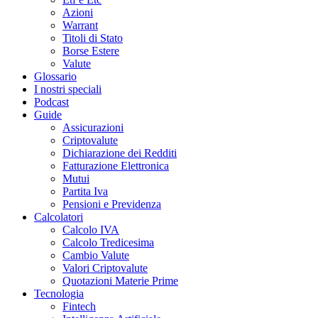
Azioni
Warrant
Titoli di Stato
Borse Estere
Valute
Glossario
I nostri speciali
Podcast
Guide
Assicurazioni
Criptovalute
Dichiarazione dei Redditi
Fatturazione Elettronica
Mutui
Partita Iva
Pensioni e Previdenza
Calcolatori
Calcolo IVA
Calcolo Tredicesima
Cambio Valute
Valori Criptovalute
Quotazioni Materie Prime
Tecnologia
Fintech