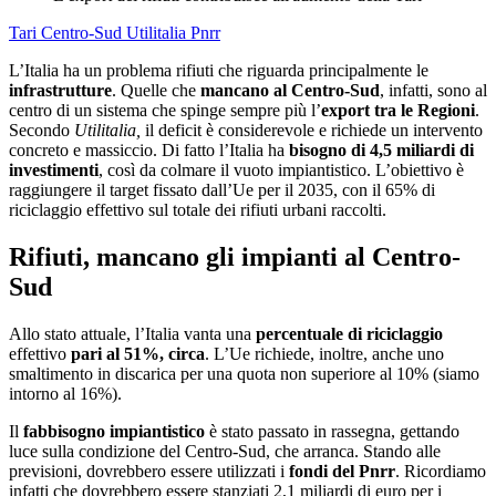
Tari
Centro-Sud
Utilitalia
Pnrr
L’Italia ha un problema rifiuti che riguarda principalmente le
infrastrutture
. Quelle che
mancano al Centro-Sud
, infatti, sono al
centro di un sistema che spinge sempre più l’
export tra le Regioni
.
Secondo
Utilitalia,
il deficit è considerevole e richiede un intervento
concreto e massiccio. Di fatto l’Italia ha
bisogno di 4,5 miliardi di
investimenti
, così da colmare il vuoto impiantistico. L’obiettivo è
raggiungere il target fissato dall’Ue per il 2035, con il 65% di
riciclaggio effettivo sul totale dei rifiuti urbani raccolti.
Rifiuti, mancano gli impianti al Centro-
Sud
Allo stato attuale, l’Italia vanta una
percentuale di riciclaggio
effettivo
pari al 51%, circa
. L’Ue richiede, inoltre, anche uno
smaltimento in discarica per una quota non superiore al 10% (siamo
intorno al 16%).
Il
fabbisogno impiantistico
è stato passato in rassegna, gettando
luce sulla condizione del Centro-Sud, che arranca. Stando alle
previsioni, dovrebbero essere utilizzati i
fondi del Pnrr
. Ricordiamo
infatti che dovrebbero essere stanziati 2,1 miliardi di euro per i