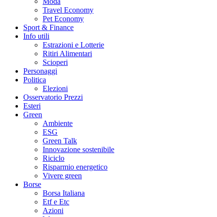
Moda
Travel Economy
Pet Economy
Sport & Finance
Info utili
Estrazioni e Lotterie
Ritiri Alimentari
Scioperi
Personaggi
Politica
Elezioni
Osservatorio Prezzi
Esteri
Green
Ambiente
ESG
Green Talk
Innovazione sostenibile
Riciclo
Risparmio energetico
Vivere green
Borse
Borsa Italiana
Etf e Etc
Azioni