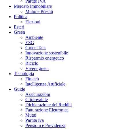
Partite IVA
Mercato Immobiliare
Mutui e Prestiti
Politica
Elezioni
Esteri
Green
Ambiente
ESG
Green Talk
Innovazione sostenibile
Risparmio energetico
Riciclo
Vivere green
Tecnologia
Fintech
Intelligenza Artificiale
Guide
Assicurazioni
Criptovalute
Dichiarazione dei Redditi
Fatturazione Elettronica
Mutui
Partita Iva
Pensioni e Previdenza