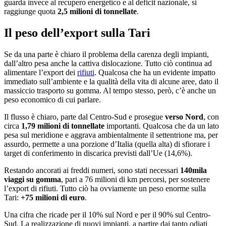
guarda invece al recupero energetico e al deficit nazionale, si
raggiunge quota
2,5 milioni di tonnellate
.
Il peso dell’export sulla Tari
Se da una parte è chiaro il problema della carenza degli impianti,
dall’altro pesa anche la cattiva dislocazione. Tutto ciò continua ad
alimentare l’export dei
rifiuti
. Qualcosa che ha un evidente impatto
immediato sull’ambiente e la qualità della vita di alcune aree, dato il
massiccio trasporto su gomma. Al tempo stesso, però, c’è anche un
peso economico di cui parlare.
Il flusso è chiaro, parte dal Centro-Sud e prosegue
verso Nord
, con
circa
1,79 milioni di tonnellate
importanti. Qualcosa che da un lato
pesa sul meridione e aggrava ambientalmente il settentrione ma, per
assurdo, permette a una porzione d’Italia (quella alta) di sfiorare i
target di conferimento in discarica previsti dall’Ue (14,6%).
Restando ancorati ai freddi numeri, sono stati necessari
140mila
viaggi su gomma
, pari a 76 milioni di km percorsi, per sostenere
l’export di rifiuti. Tutto ciò ha ovviamente un peso enorme sulla
Tari:
+75 milioni di euro
.
Una cifra che ricade per il 10% sul Nord e per il 90% sul Centro-
Sud. La realizzazione di nuovi impianti, a partire dai tanto odiati