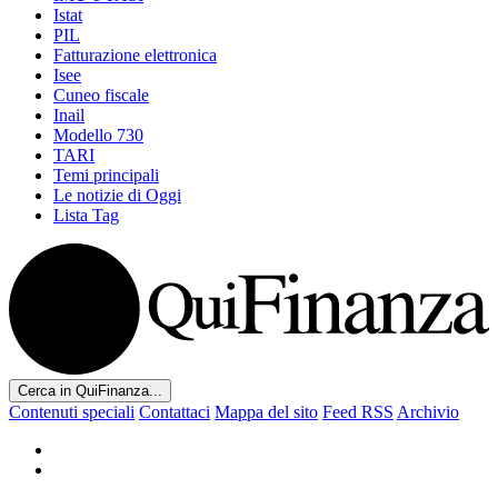
Istat
PIL
Fatturazione elettronica
Isee
Cuneo fiscale
Inail
Modello 730
TARI
Temi principali
Le notizie di Oggi
Lista Tag
Cerca in QuiFinanza...
Contenuti speciali
Contattaci
Mappa del sito
Feed RSS
Archivio