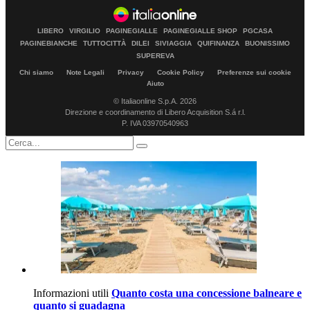
LIBERO
VIRGILIO
PAGINEGIALLE
PAGINEGIALLE SHOP
PGCASA
PAGINEBIANCHE
TUTTOCITTÀ
DILEI
SIVIAGGIA
QUIFINANZA
BUONISSIMO
SUPEREVA
Chi siamo
Note Legali
Privacy
Cookie Policy
Preferenze sui cookie
Aiuto
© Italiaonline S.p.A. 2026
Direzione e coordinamento di Libero Acquisition S.á r.l.
P. IVA 03970540963
Informazioni utili
Quanto costa una concessione balneare e
quanto si guadagna