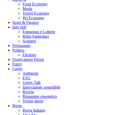
Food Economy
Moda
Travel Economy
Pet Economy
Sport & Finance
Info utili
Estrazioni e Lotterie
Ritiri Alimentari
Scioperi
Personaggi
Politica
Elezioni
Osservatorio Prezzi
Esteri
Green
Ambiente
ESG
Green Talk
Innovazione sostenibile
Riciclo
Risparmio energetico
Vivere green
Borse
Borsa Italiana
Etf e Etc