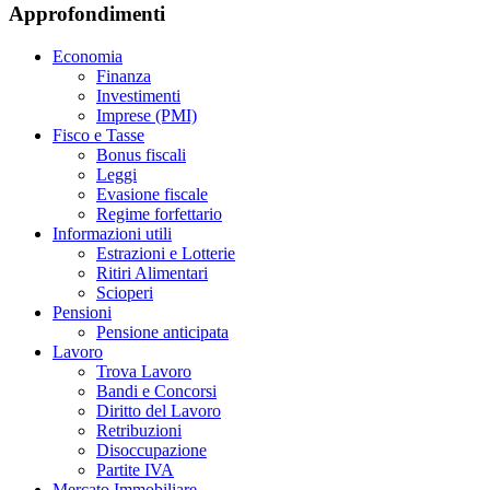
Approfondimenti
Economia
Finanza
Investimenti
Imprese (PMI)
Fisco e Tasse
Bonus fiscali
Leggi
Evasione fiscale
Regime forfettario
Informazioni utili
Estrazioni e Lotterie
Ritiri Alimentari
Scioperi
Pensioni
Pensione anticipata
Lavoro
Trova Lavoro
Bandi e Concorsi
Diritto del Lavoro
Retribuzioni
Disoccupazione
Partite IVA
Mercato Immobiliare