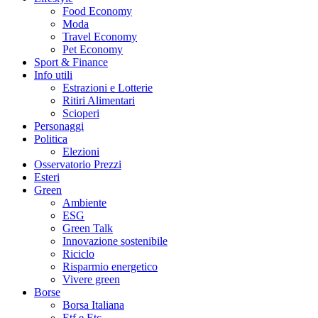
Food Economy
Moda
Travel Economy
Pet Economy
Sport & Finance
Info utili
Estrazioni e Lotterie
Ritiri Alimentari
Scioperi
Personaggi
Politica
Elezioni
Osservatorio Prezzi
Esteri
Green
Ambiente
ESG
Green Talk
Innovazione sostenibile
Riciclo
Risparmio energetico
Vivere green
Borse
Borsa Italiana
Etf e Etc