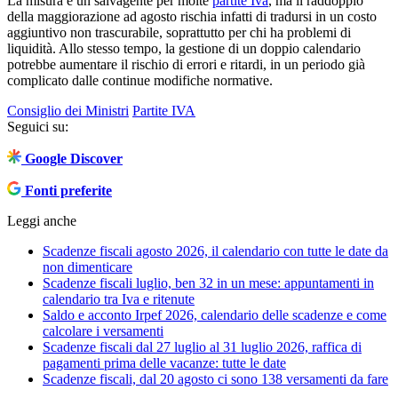
La misura è un salvagente per molte
partite Iva
, ma il raddoppio
della maggiorazione ad agosto rischia infatti di tradursi in un costo
aggiuntivo non trascurabile, soprattutto per chi ha problemi di
liquidità. Allo stesso tempo, la gestione di un doppio calendario
potrebbe aumentare il rischio di errori e ritardi, in un periodo già
complicato dalle continue modifiche normative.
Consiglio dei Ministri
Partite IVA
Seguici su:
Google Discover
Fonti preferite
Leggi anche
Scadenze fiscali agosto 2026, il calendario con tutte le date da
non dimenticare
Scadenze fiscali luglio, ben 32 in un mese: appuntamenti in
calendario tra Iva e ritenute
Saldo e acconto Irpef 2026, calendario delle scadenze e come
calcolare i versamenti
Scadenze fiscali dal 27 luglio al 31 luglio 2026, raffica di
pagamenti prima delle vacanze: tutte le date
Scadenze fiscali, dal 20 agosto ci sono 138 versamenti da fare