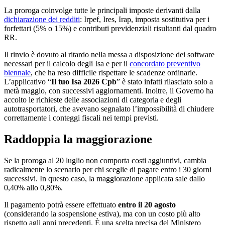
La proroga coinvolge tutte le principali imposte derivanti dalla
dichiarazione dei redditi
: Irpef, Ires, Irap, imposta sostitutiva per i
forfettari (5% o 15%) e contributi previdenziali risultanti dal quadro
RR.
Il rinvio è dovuto al ritardo nella messa a disposizione dei software
necessari per il calcolo degli Isa e per il
concordato preventivo
biennale
, che ha reso difficile rispettare le scadenze ordinarie.
L’applicativo “
Il tuo Isa 2026 Cpb
” è stato infatti rilasciato solo a
metà maggio, con successivi aggiornamenti. Inoltre, il Governo ha
accolto le richieste delle associazioni di categoria e degli
autotrasportatori, che avevano segnalato l’impossibilità di chiudere
correttamente i conteggi fiscali nei tempi previsti.
Raddoppia la maggiorazione
Se la proroga al 20 luglio non comporta costi aggiuntivi, cambia
radicalmente lo scenario per chi sceglie di pagare entro i 30 giorni
successivi. In questo caso, la maggiorazione applicata sale dallo
0,40% allo 0,80%.
Il pagamento potrà essere effettuato
entro il 20 agosto
(considerando la sospensione estiva), ma con un costo più alto
rispetto agli anni precedenti. È una scelta precisa del Ministero