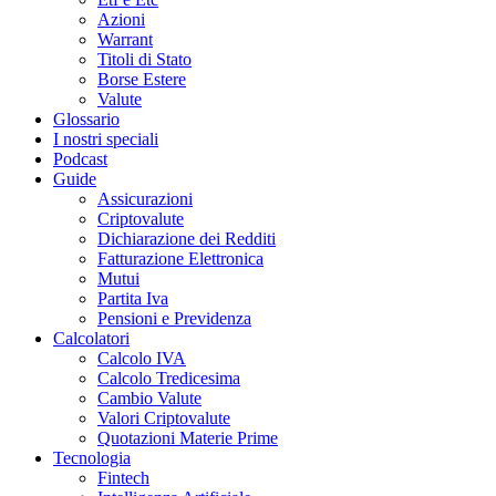
Azioni
Warrant
Titoli di Stato
Borse Estere
Valute
Glossario
I nostri speciali
Podcast
Guide
Assicurazioni
Criptovalute
Dichiarazione dei Redditi
Fatturazione Elettronica
Mutui
Partita Iva
Pensioni e Previdenza
Calcolatori
Calcolo IVA
Calcolo Tredicesima
Cambio Valute
Valori Criptovalute
Quotazioni Materie Prime
Tecnologia
Fintech