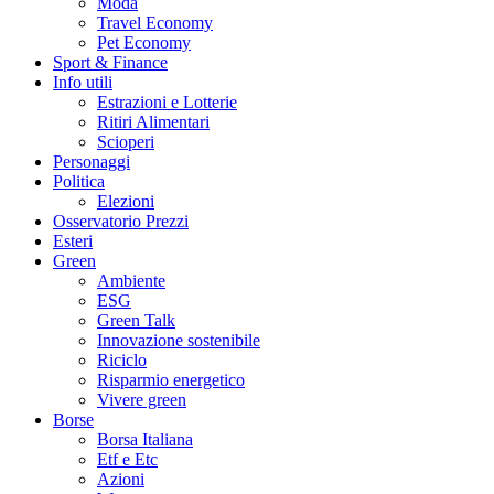
Moda
Travel Economy
Pet Economy
Sport & Finance
Info utili
Estrazioni e Lotterie
Ritiri Alimentari
Scioperi
Personaggi
Politica
Elezioni
Osservatorio Prezzi
Esteri
Green
Ambiente
ESG
Green Talk
Innovazione sostenibile
Riciclo
Risparmio energetico
Vivere green
Borse
Borsa Italiana
Etf e Etc
Azioni