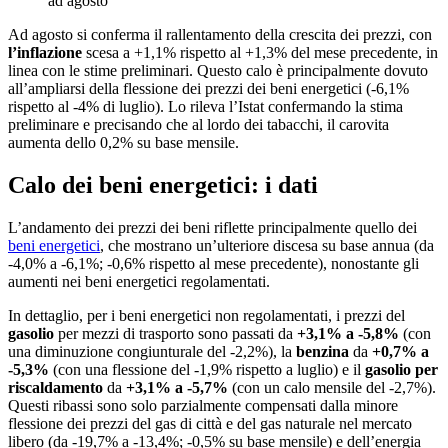
ad agosto
Ad agosto si conferma il rallentamento della crescita dei prezzi, con
l’inflazione
scesa a +1,1% rispetto al +1,3% del mese precedente, in
linea con le stime preliminari. Questo calo è principalmente dovuto
all’ampliarsi della flessione dei prezzi dei beni energetici (-6,1%
rispetto al -4% di luglio). Lo rileva l’Istat confermando la stima
preliminare e precisando che al lordo dei tabacchi, il carovita
aumenta dello 0,2% su base mensile.
Calo dei beni energetici: i dati
L’andamento dei prezzi dei beni riflette principalmente quello dei
beni energetici
, che mostrano un’ulteriore discesa su base annua (da
-4,0% a -6,1%; -0,6% rispetto al mese precedente), nonostante gli
aumenti nei beni energetici regolamentati.
In dettaglio, per i beni energetici non regolamentati, i prezzi del
gasolio
per mezzi di trasporto sono passati da
+3,1% a -5,8%
(con
una diminuzione congiunturale del -2,2%), la
benzina
da
+0,7% a
-5,3%
(con una flessione del -1,9% rispetto a luglio) e il
gasolio
per
riscaldamento
da
+3,1% a -5,7%
(con un calo mensile del -2,7%).
Questi ribassi sono solo parzialmente compensati dalla minore
flessione dei prezzi del gas di città e del gas naturale nel mercato
libero (da -19,7% a -13,4%; -0,5% su base mensile) e dell’energia