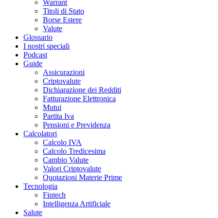
Warrant
Titoli di Stato
Borse Estere
Valute
Glossario
I nostri speciali
Podcast
Guide
Assicurazioni
Criptovalute
Dichiarazione dei Redditi
Fatturazione Elettronica
Mutui
Partita Iva
Pensioni e Previdenza
Calcolatori
Calcolo IVA
Calcolo Tredicesima
Cambio Valute
Valori Criptovalute
Quotazioni Materie Prime
Tecnologia
Fintech
Intelligenza Artificiale
Salute