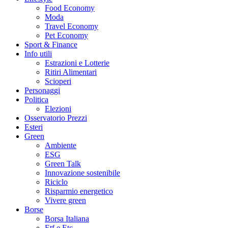
Food Economy
Moda
Travel Economy
Pet Economy
Sport & Finance
Info utili
Estrazioni e Lotterie
Ritiri Alimentari
Scioperi
Personaggi
Politica
Elezioni
Osservatorio Prezzi
Esteri
Green
Ambiente
ESG
Green Talk
Innovazione sostenibile
Riciclo
Risparmio energetico
Vivere green
Borse
Borsa Italiana
Etf e Etc