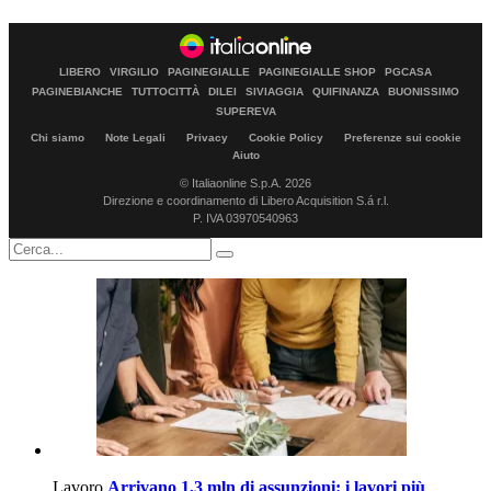
LIBERO
VIRGILIO
PAGINEGIALLE
PAGINEGIALLE SHOP
PGCASA
PAGINEBIANCHE
TUTTOCITTÀ
DILEI
SIVIAGGIA
QUIFINANZA
BUONISSIMO
SUPEREVA
Chi siamo
Note Legali
Privacy
Cookie Policy
Preferenze sui cookie
Aiuto
© Italiaonline S.p.A. 2026
Direzione e coordinamento di Libero Acquisition S.á r.l.
P. IVA 03970540963
Lavoro
Arrivano 1,3 mln di assunzioni: i lavori più