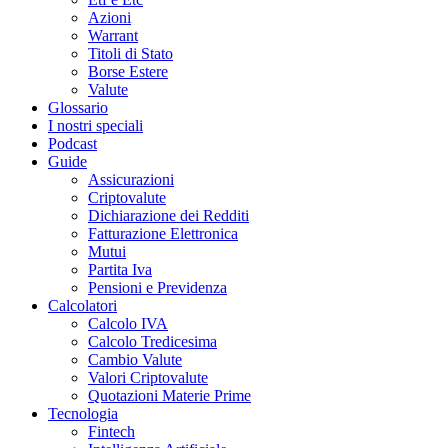
Azioni
Warrant
Titoli di Stato
Borse Estere
Valute
Glossario
I nostri speciali
Podcast
Guide
Assicurazioni
Criptovalute
Dichiarazione dei Redditi
Fatturazione Elettronica
Mutui
Partita Iva
Pensioni e Previdenza
Calcolatori
Calcolo IVA
Calcolo Tredicesima
Cambio Valute
Valori Criptovalute
Quotazioni Materie Prime
Tecnologia
Fintech