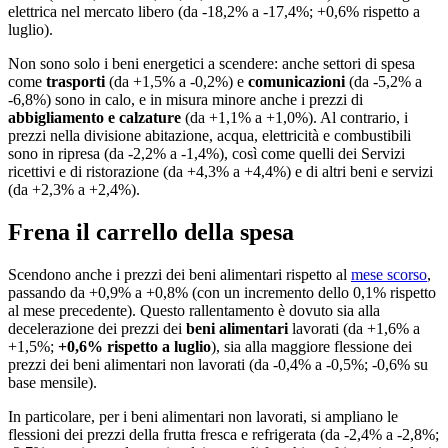
elettrica nel mercato libero (da -18,2% a -17,4%; +0,6% rispetto a
luglio).
Non sono solo i beni energetici a scendere: anche settori di spesa
come
trasporti
(da +1,5% a -0,2%) e
comunicazioni
(da -5,2% a
-6,8%) sono in calo, e in misura minore anche i prezzi di
abbigliamento
e
calzature
(da +1,1% a +1,0%). Al contrario, i
prezzi nella divisione abitazione, acqua, elettricità e combustibili
sono in ripresa (da -2,2% a -1,4%), così come quelli dei Servizi
ricettivi e di ristorazione (da +4,3% a +4,4%) e di altri beni e servizi
(da +2,3% a +2,4%).
Frena il carrello della spesa
Scendono anche i prezzi dei beni alimentari rispetto al
mese scorso
,
passando da +0,9% a +0,8% (con un incremento dello 0,1% rispetto
al mese precedente). Questo rallentamento è dovuto sia alla
decelerazione dei prezzi dei
beni alimentari
lavorati (da +1,6% a
+1,5%;
+0,6% rispetto a luglio
), sia alla maggiore flessione dei
prezzi dei beni alimentari non lavorati (da -0,4% a -0,5%; -0,6% su
base mensile).
In particolare, per i beni alimentari non lavorati, si ampliano le
flessioni dei prezzi della frutta fresca e refrigerata (da -2,4% a -2,8%;