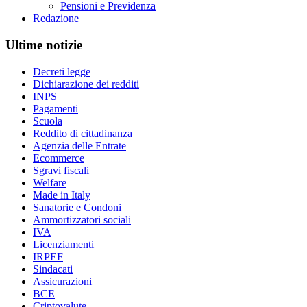
Pensioni e Previdenza
Redazione
Ultime notizie
Decreti legge
Dichiarazione dei redditi
INPS
Pagamenti
Scuola
Reddito di cittadinanza
Agenzia delle Entrate
Ecommerce
Sgravi fiscali
Welfare
Made in Italy
Sanatorie e Condoni
Ammortizzatori sociali
IVA
Licenziamenti
IRPEF
Sindacati
Assicurazioni
BCE
Criptovalute