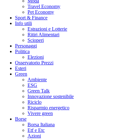
Moda
Travel Economy
Pet Economy
Sport & Finance
Info utili
Estrazioni e Lotterie
Ritiri Alimentari
Scioperi
Personaggi
Politica
Elezioni
Osservatorio Prezzi
Esteri
Green
Ambiente
ESG
Green Talk
Innovazione sostenibile
Riciclo
Risparmio energetico
Vivere green
Borse
Borsa Italiana
Etf e Etc
Azioni