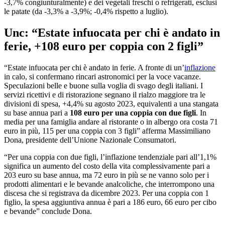
-3,7% congiunturalmente) e dei vegetali freschi o refrigerati, esclusi
le patate (da -3,3% a -3,9%; -0,4% rispetto a luglio).
Unc: “Estate infuocata per chi è andato in
ferie, +108 euro per coppia con 2 figli”
“Estate infuocata per chi è andato in ferie. A fronte di un’
inflazione
in calo, si confermano rincari astronomici per la voce vacanze.
Speculazioni belle e buone sulla voglia di svago degli italiani. I
servizi ricettivi e di ristorazione segnano il rialzo maggiore tra le
divisioni di spesa, +4,4% su agosto 2023, equivalenti a una stangata
su base annua pari a
108 euro per una coppia con due figli
. In
media per una famiglia andare al ristorante o in albergo ora costa 71
euro in più, 115 per una coppia con 3 figli” afferma Massimiliano
Dona, presidente dell’Unione Nazionale Consumatori.
“Per una coppia con due figli, l’inflazione tendenziale pari all’1,1%
significa un aumento del costo della vita complessivamente pari a
203 euro su base annua, ma 72 euro in più se ne vanno solo per i
prodotti alimentari e le bevande analcoliche, che interrompono una
discesa che si registrava da dicembre 2023. Per una coppia con 1
figlio, la spesa aggiuntiva annua è pari a 186 euro, 66 euro per cibo
e bevande” conclude Dona.