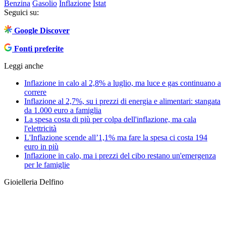
Benzina
Gasolio
Inflazione
Istat
Seguici su:
Google Discover
Fonti preferite
Leggi anche
Inflazione in calo al 2,8% a luglio, ma luce e gas continuano a
correre
Inflazione al 2,7%, su i prezzi di energia e alimentari: stangata
da 1.000 euro a famiglia
La spesa costa di più per colpa dell'inflazione, ma cala
l'elettricità
L'Inflazione scende all’1,1% ma fare la spesa ci costa 194
euro in più
Inflazione in calo, ma i prezzi del cibo restano un'emergenza
per le famiglie
Gioielleria Delfino