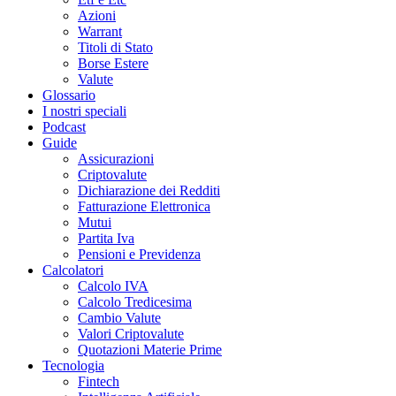
Azioni
Warrant
Titoli di Stato
Borse Estere
Valute
Glossario
I nostri speciali
Podcast
Guide
Assicurazioni
Criptovalute
Dichiarazione dei Redditi
Fatturazione Elettronica
Mutui
Partita Iva
Pensioni e Previdenza
Calcolatori
Calcolo IVA
Calcolo Tredicesima
Cambio Valute
Valori Criptovalute
Quotazioni Materie Prime
Tecnologia
Fintech