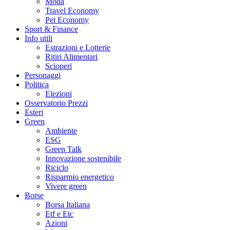
Moda
Travel Economy
Pet Economy
Sport & Finance
Info utili
Estrazioni e Lotterie
Ritiri Alimentari
Scioperi
Personaggi
Politica
Elezioni
Osservatorio Prezzi
Esteri
Green
Ambiente
ESG
Green Talk
Innovazione sostenibile
Riciclo
Risparmio energetico
Vivere green
Borse
Borsa Italiana
Etf e Etc
Azioni