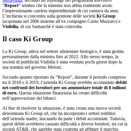
Meraviglia,
secondo un reportage del programma televisivo
“
Report
” sembra che la ministra non abbia realmente avuto
l’impressionante carriera imprenditoriale di cui vantava da anni.
L’inchiesta si concentra sulla gestione delle società
Ki Group
(acquistata nel 2006 insieme all’ex compagno Canio Mazzaro) e
Visibilia
, di cui Santanchè è stata coinvolta.
Il caso Ki Group
La Ki Group, attiva nel settore alimentare biologico, è stata gestita
personalmente dalla ministra fino al 2022. Allo stesso tempo, la
società di pubblicità Visibilia è stata venduta pochi giorni dopo la
sua nomina nel governo Meloni.
Secondo quanto riportato da “Report”, durante il periodo compreso
tra il 2018 e il 2019, l’azienda Ki Group avrebbe accumulato
debiti
nei confronti dei fornitori per un ammontare totale di 8 milioni
di euro.
Questa situazione finanziaria ha creato difficoltà
nell’approvazione dei bilanci.
Al fine di risolvere la situazione, è stata creata una nuova società
denominata Ki Group srl, che ha incorporato i settori redditizi
dell’azienda madre, lasciando da parte i debiti accumulati. Tuttavia,
questi debiti avrebbero causato difficoltà a diversi fornitori, tra cui la
società AT&B, che sarebbe stata costretta ad affittare il marchio