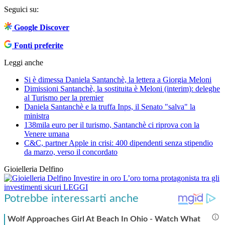
Seguici su:
Google Discover
Fonti preferite
Leggi anche
Si è dimessa Daniela Santanchè, la lettera a Giorgia Meloni
Dimissioni Santanchè, la sostituita è Meloni (interim): deleghe
al Turismo per la premier
Daniela Santanchè e la truffa Inps, il Senato "salva" la
ministra
138mila euro per il turismo, Santanchè ci riprova con la
Venere umana
C&C, partner Apple in crisi: 400 dipendenti senza stipendio
da marzo, verso il concordato
Gioielleria Delfino
Investire in oro
L’oro torna protagonista tra gli
investimenti sicuri
LEGGI