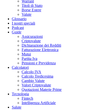
Warrant
Titoli di Stato
Borse Estere
Valute
Glossario
I nostri speciali
Podcast
Guide
Assicurazioni
Criptovalute
Dichiarazione dei Redditi
Fatturazione Elettronica
Mutui
Partita Iva
Pensioni e Previdenza
Calcolatori
Calcolo IVA
Calcolo Tredicesima
Cambio Valute
Valori Criptovalute
Quotazioni Materie Prime
Tecnologia
Fintech
Intelligenza Artificiale
Salute