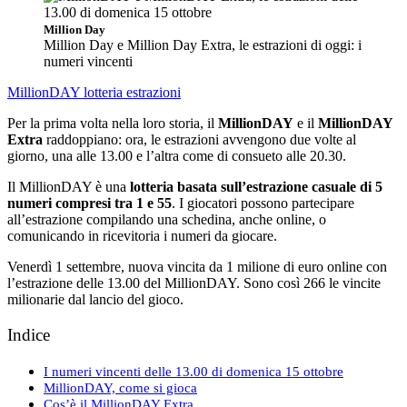
Million Day
Million Day e Million Day Extra, le estrazioni di oggi: i
numeri vincenti
MillionDAY
lotteria
estrazioni
Per la prima volta nella loro storia, il
MillionDAY
e il
MillionDAY
Extra
raddoppiano: ora, le estrazioni avvengono due volte al
giorno, una alle 13.00 e l’altra come di consueto alle 20.30.
Il MillionDAY è una
lotteria basata sull’estrazione casuale di 5
numeri compresi tra 1 e 55
. I giocatori possono partecipare
all’estrazione compilando una schedina, anche online, o
comunicando in ricevitoria i numeri da giocare.
Venerdì 1 settembre, nuova vincita da 1 milione di euro online con
l’estrazione delle 13.00 del MillionDAY. Sono così 266 le vincite
milionarie dal lancio del gioco.
Indice
I numeri vincenti delle 13.00 di domenica 15 ottobre
MillionDAY, come si gioca
Cos’è il MillionDAY Extra