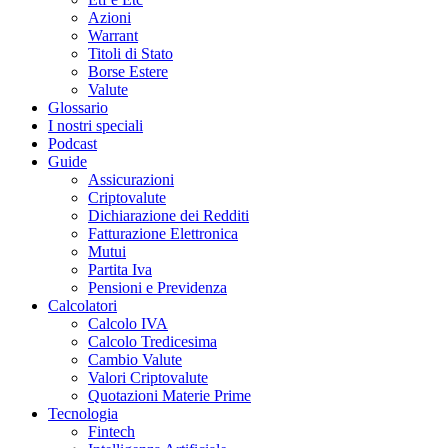
Azioni
Warrant
Titoli di Stato
Borse Estere
Valute
Glossario
I nostri speciali
Podcast
Guide
Assicurazioni
Criptovalute
Dichiarazione dei Redditi
Fatturazione Elettronica
Mutui
Partita Iva
Pensioni e Previdenza
Calcolatori
Calcolo IVA
Calcolo Tredicesima
Cambio Valute
Valori Criptovalute
Quotazioni Materie Prime
Tecnologia
Fintech