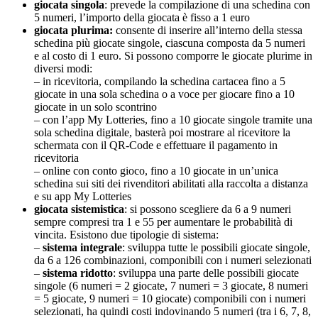
giocata singola
: prevede la compilazione di una schedina con
5 numeri, l’importo della giocata è fisso a 1 euro
giocata plurima:
consente di inserire all’interno della stessa
schedina più giocate singole, ciascuna composta da 5 numeri
e al costo di 1 euro. Si possono comporre le giocate plurime in
diversi modi:
– in ricevitoria, compilando la schedina cartacea fino a 5
giocate in una sola schedina o a voce per giocare fino a 10
giocate in un solo scontrino
– con l’app My Lotteries, fino a 10 giocate singole tramite una
sola schedina digitale, basterà poi mostrare al ricevitore la
schermata con il QR-Code e effettuare il pagamento in
ricevitoria
– online con conto gioco, fino a 10 giocate in un’unica
schedina sui siti dei rivenditori abilitati alla raccolta a distanza
e su app My Lotteries
giocata sistemistica
: si possono scegliere da 6 a 9 numeri
sempre compresi tra 1 e 55 per aumentare le probabilità di
vincita. Esistono due tipologie di sistema:
–
sistema integrale
: sviluppa tutte le possibili giocate singole,
da 6 a 126 combinazioni, componibili con i numeri selezionati
–
sistema ridotto
: sviluppa una parte delle possibili giocate
singole (6 numeri = 2 giocate, 7 numeri = 3 giocate, 8 numeri
= 5 giocate, 9 numeri = 10 giocate) componibili con i numeri
selezionati, ha quindi costi indovinando 5 numeri (tra i 6, 7, 8,