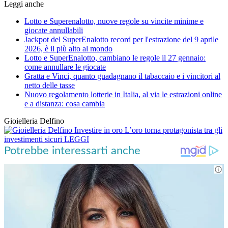
Leggi anche
Lotto e Superenalotto, nuove regole su vincite minime e
giocate annullabili
Jackpot del SuperEnalotto record per l'estrazione del 9 aprile
2026, è il più alto al mondo
Lotto e SuperEnalotto, cambiano le regole il 27 gennaio:
come annullare le giocate
Gratta e Vinci, quanto guadagnano il tabaccaio e i vincitori al
netto delle tasse
Nuovo regolamento lotterie in Italia, al via le estrazioni online
e a distanza: cosa cambia
Gioielleria Delfino
Investire in oro
L’oro torna protagonista tra gli
investimenti sicuri
LEGGI