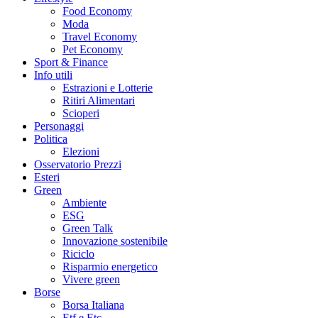
Food Economy
Moda
Travel Economy
Pet Economy
Sport & Finance
Info utili
Estrazioni e Lotterie
Ritiri Alimentari
Scioperi
Personaggi
Politica
Elezioni
Osservatorio Prezzi
Esteri
Green
Ambiente
ESG
Green Talk
Innovazione sostenibile
Riciclo
Risparmio energetico
Vivere green
Borse
Borsa Italiana
Etf e Etc