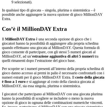
9 selezionati).
In qualsiasi tipo di giocata – singola, plurima o sistemistica – è
possibile anche aggiungere la nuova opzione di gioco MillionDAY
Extra.
Cos’è il MillionDAY Extra
Il
MillionDAY Extra
è una seconda opzione di gioco che i
giocatori hanno la possibilità di aggiungere alla propria schedina
quando effettuano una giocata al MillionDAY. Questa formula di
gioco consente di partecipare, con gli stessi 5 numeri giocati al
MillionDAY, ad un’
estrazione aggiuntiva di altri 5 numeri
tra
quelli rimanenti dopo l’estrazione del gioco base.
Per scoprire se i numeri presenti all’interno della propria schedina di
gioco danno accesso ai premi in palio è necessario confrontarli con i
numeri estratti per il gioco MillionDAY Extra. Il
costo della giocata
è fisso a 1 euro
e si aggiunge al costo della classica giocata al
MillionDAY, sia essa singola, plurima o sistemistica.
I giocatori che partecipano al MillionDAY con una giocata plurima
hanno la possibilità di scegliere se includere o meno la nuova
opzione di gioco in ognuna delle combinazioni numeriche vincenti.
Se, invece, partecipano al MillionDAY con una giocata sistemistica