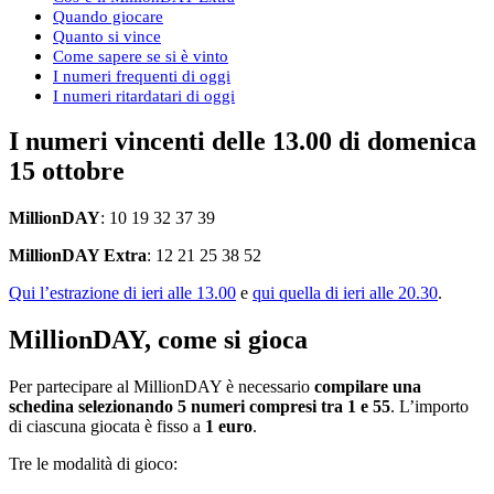
Quando giocare
Quanto si vince
Come sapere se si è vinto
I numeri frequenti di oggi
I numeri ritardatari di oggi
I numeri vincenti delle 13.00 di domenica
15 ottobre
MillionDAY
: 10 19 32 37 39
MillionDAY Extra
: 12 21 25 38 52
Qui l’estrazione di ieri alle 13.00
e
qui quella di ieri alle 20.30
.
MillionDAY, come si gioca
Per partecipare al MillionDAY è necessario
compilare una
schedina selezionando 5 numeri compresi tra 1 e 55
. L’importo
di ciascuna giocata è fisso a
1 euro
.
Tre le modalità di gioco: