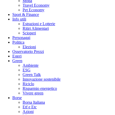
Moda
Travel Economy
Pet Economy
Sport & Finance
Info utili
Estrazioni e Lotterie
Ritiri Alimentari
Scioperi
Personaggi
Politica
Elezioni
Osservatorio Prezzi
Esteri
Green
Ambiente
ESG
Green Talk
Innovazione sostenibile
Riciclo
Risparmio energetico
Vivere green
Borse
Borsa Italiana
Etf e Etc
Azioni