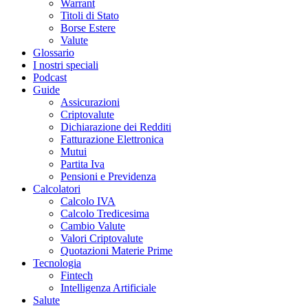
Warrant
Titoli di Stato
Borse Estere
Valute
Glossario
I nostri speciali
Podcast
Guide
Assicurazioni
Criptovalute
Dichiarazione dei Redditi
Fatturazione Elettronica
Mutui
Partita Iva
Pensioni e Previdenza
Calcolatori
Calcolo IVA
Calcolo Tredicesima
Cambio Valute
Valori Criptovalute
Quotazioni Materie Prime
Tecnologia
Fintech
Intelligenza Artificiale
Salute