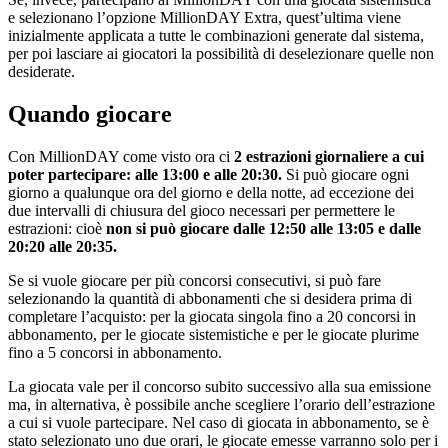
e selezionano l’opzione MillionDAY Extra, quest’ultima viene
inizialmente applicata a tutte le combinazioni generate dal sistema,
per poi lasciare ai giocatori la possibilità di deselezionare quelle non
desiderate.
Quando giocare
Con MillionDAY come visto ora ci
2 estrazioni giornaliere a cui
poter partecipare: alle 13:00 e alle 20:30.
Si può giocare ogni
giorno a qualunque ora del giorno e della notte, ad eccezione dei
due intervalli di chiusura del gioco necessari per permettere le
estrazioni: cioè
non si può giocare dalle 12:50 alle 13:05 e dalle
20:20 alle 20:35.
Se si vuole giocare per più concorsi consecutivi, si può fare
selezionando la quantità di abbonamenti che si desidera prima di
completare l’acquisto: per la giocata singola fino a 20 concorsi in
abbonamento, per le giocate sistemistiche e per le giocate plurime
fino a 5 concorsi in abbonamento.
La giocata vale per il concorso subito successivo alla sua emissione
ma, in alternativa, è possibile anche scegliere l’orario dell’estrazione
a cui si vuole partecipare. Nel caso di giocata in abbonamento, se è
stato selezionato uno due orari, le giocate emesse varranno solo per i