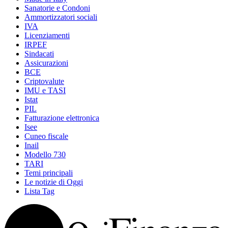
Sanatorie e Condoni
Ammortizzatori sociali
IVA
Licenziamenti
IRPEF
Sindacati
Assicurazioni
BCE
Criptovalute
IMU e TASI
Istat
PIL
Fatturazione elettronica
Isee
Cuneo fiscale
Inail
Modello 730
TARI
Temi principali
Le notizie di Oggi
Lista Tag