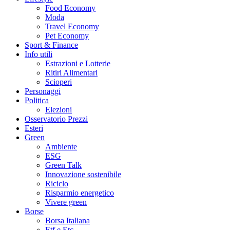
Food Economy
Moda
Travel Economy
Pet Economy
Sport & Finance
Info utili
Estrazioni e Lotterie
Ritiri Alimentari
Scioperi
Personaggi
Politica
Elezioni
Osservatorio Prezzi
Esteri
Green
Ambiente
ESG
Green Talk
Innovazione sostenibile
Riciclo
Risparmio energetico
Vivere green
Borse
Borsa Italiana
Etf e Etc