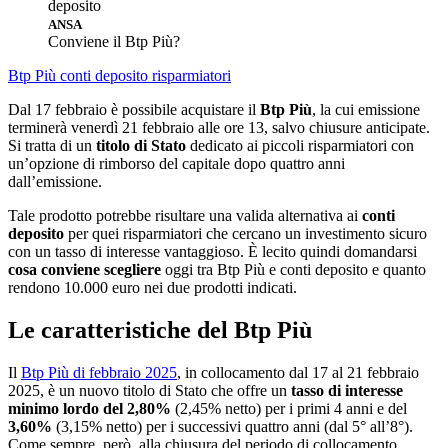
ANSA
Conviene il Btp Più?
Btp Più
conti deposito
risparmiatori
Dal 17 febbraio è possibile acquistare il
Btp Più
, la cui emissione
terminerà venerdì 21 febbraio alle ore 13, salvo chiusure anticipate.
Si tratta di un
titolo di Stato
dedicato ai piccoli risparmiatori con
un’opzione di rimborso del capitale dopo quattro anni
dall’emissione.
Tale prodotto potrebbe risultare una valida alternativa ai
conti
deposito
per quei risparmiatori che cercano un investimento sicuro
con un tasso di interesse vantaggioso. È lecito quindi domandarsi
cosa conviene scegliere
oggi tra Btp Più e conti deposito e quanto
rendono 10.000 euro nei due prodotti indicati.
Le caratteristiche del Btp Più
Il
Btp Più di febbraio 2025
, in collocamento dal 17 al 21 febbraio
2025, è un nuovo titolo di Stato che offre un
tasso di interesse
minimo lordo del 2,80%
(2,45% netto) per i primi 4 anni e del
3,60%
(3,15% netto) per i successivi quattro anni (dal 5° all’8°).
Come sempre, però, alla chiusura del periodo di collocamento