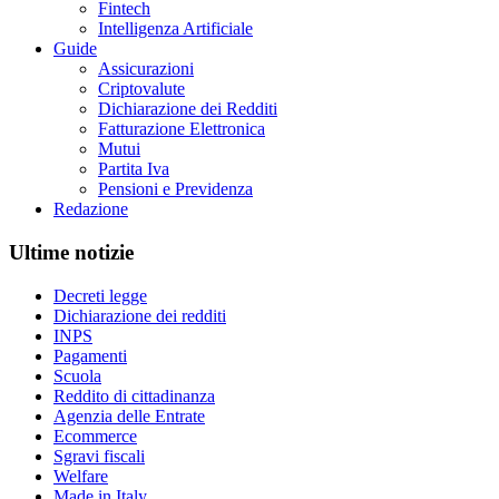
Fintech
Intelligenza Artificiale
Guide
Assicurazioni
Criptovalute
Dichiarazione dei Redditi
Fatturazione Elettronica
Mutui
Partita Iva
Pensioni e Previdenza
Redazione
Ultime notizie
Decreti legge
Dichiarazione dei redditi
INPS
Pagamenti
Scuola
Reddito di cittadinanza
Agenzia delle Entrate
Ecommerce
Sgravi fiscali
Welfare
Made in Italy