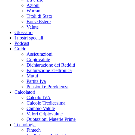
Azioni
Warrant
Titoli di Stato
Borse Estere
Valute
Glossario
I nostri speciali
Podcast
Guide
Assicurazioni
Criptovalute
Dichiarazione dei Redditi
Fatturazione Elettronica
Mutui
Partita Iva
Pensioni e Previdenza
Calcolatori
Calcolo IVA
Calcolo Tredicesima
Cambio Valute
Valori Criptovalute
Quotazioni Materie Prime
Tecnologia
Fintech