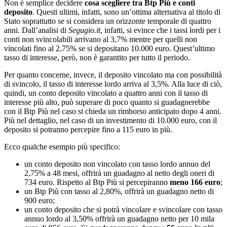
Non è semplice decidere
cosa scegliere tra Btp Più e conti
deposito
. Questi ultimi, infatti, sono un’ottima alternativa al titolo di
Stato soprattutto se si considera un orizzonte temporale di quattro
anni. Dall’analisi di
Segugio.it
, infatti, si evince che i tassi lordi per i
conti non svincolabili arrivano al 3,7% mentre per quelli non
vincolati fino al 2,75% se si depositano 10.000 euro. Quest’ultimo
tasso di interesse, però, non è garantito per tutto il periodo.
Per quanto concerne, invece, il deposito vincolato ma con possibilità
di svincolo, il tasso di interesse lordo arriva al 3,5%. Alla luce di ciò,
quindi, un conto deposito vincolato a quattro anni con il tasso di
interesse più alto, può superare di poco quanto si guadagnerebbe
con il Btp Più nel caso si chieda un rimborso anticipato dopo 4 anni.
Più nel dettaglio, nel caso di un investimento di 10.000 euro, con il
deposito si potranno percepire fino a 115 euro in più.
Ecco qualche esempio più specifico:
un conto deposito non vincolato con tasso lordo annuo del
2,75% a 48 mesi, offrirà un guadagno al netto degli oneri di
734 euro. Rispetto al Btp Più si percepiranno
meno 166 euro
;
un Btp Più con tasso al 2,80%, offrirà un guadagno netto di
900 euro;
un conto deposito che si potrà vincolare e svincolare con tasso
annuo lordo al 3,50% offrirà un guadagno netto per 10 mila