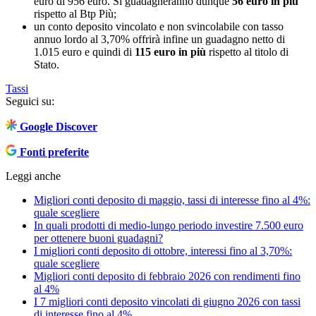
euro di 956 euro. Si guadagneranno dunque
56 euro in più
rispetto al Btp Più;
un conto deposito vincolato e non svincolabile con tasso
annuo lordo al 3,70% offrirà infine un guadagno netto di
1.015 euro e quindi di
115 euro in più
rispetto al titolo di
Stato.
Tassi
Seguici su:
Google Discover
Fonti preferite
Leggi anche
Migliori conti deposito di maggio, tassi di interesse fino al 4%:
quale scegliere
In quali prodotti di medio-lungo periodo investire 7.500 euro
per ottenere buoni guadagni?
I migliori conti deposito di ottobre, interessi fino al 3,70%:
quale scegliere
Migliori conti deposito di febbraio 2026 con rendimenti fino
al 4%
I 7 migliori conti deposito vincolati di giugno 2026 con tassi
di interesse fino al 4%