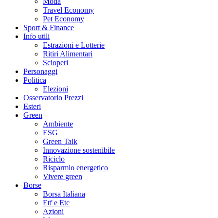
Moda
Travel Economy
Pet Economy
Sport & Finance
Info utili
Estrazioni e Lotterie
Ritiri Alimentari
Scioperi
Personaggi
Politica
Elezioni
Osservatorio Prezzi
Esteri
Green
Ambiente
ESG
Green Talk
Innovazione sostenibile
Riciclo
Risparmio energetico
Vivere green
Borse
Borsa Italiana
Etf e Etc
Azioni