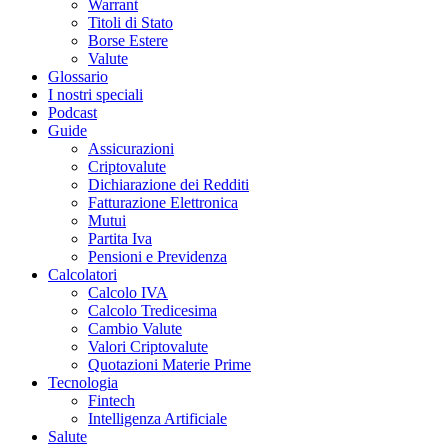
Warrant
Titoli di Stato
Borse Estere
Valute
Glossario
I nostri speciali
Podcast
Guide
Assicurazioni
Criptovalute
Dichiarazione dei Redditi
Fatturazione Elettronica
Mutui
Partita Iva
Pensioni e Previdenza
Calcolatori
Calcolo IVA
Calcolo Tredicesima
Cambio Valute
Valori Criptovalute
Quotazioni Materie Prime
Tecnologia
Fintech
Intelligenza Artificiale
Salute