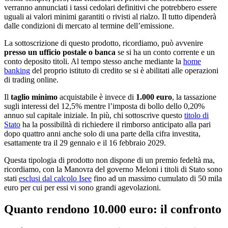
verranno annunciati i tassi cedolari definitivi che potrebbero essere
uguali ai valori minimi garantiti o rivisti al rialzo. Il tutto dipenderà
dalle condizioni di mercato al termine dell’emissione.
La sottoscrizione di questo prodotto, ricordiamo, può avvenire
presso un ufficio postale o banca
se si ha un conto corrente e un
conto deposito titoli. Al tempo stesso anche mediante la
home
banking
del proprio istituto di credito se si è abilitati alle operazioni
di trading online.
Il
taglio minimo
acquistabile è invece di
1.000 euro
, la tassazione
sugli interessi del 12,5% mentre l’imposta di bollo dello 0,20%
annuo sul capitale iniziale. In più, chi sottoscrive questo
titolo di
Stato
ha la possibilità di richiedere il rimborso anticipato alla pari
dopo quattro anni anche solo di una parte della cifra investita,
esattamente tra il 29 gennaio e il 16 febbraio 2029.
Questa tipologia di prodotto non dispone di un premio fedeltà ma,
ricordiamo, con la Manovra del governo Meloni i titoli di Stato sono
stati
esclusi dal calcolo Isee
fino ad un massimo cumulato di 50 mila
euro per cui per essi vi sono grandi agevolazioni.
Quanto rendono 10.000 euro: il confronto