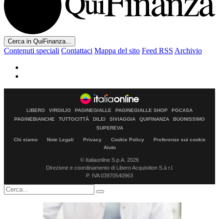
Cerca in QuiFinanza...
Contenuti speciali
Contattaci
Mappa del sito
Feed RSS
Archivio
LIBERO
VIRGILIO
PAGINEGIALLE
PAGINEGIALLE SHOP
PGCASA
PAGINEBIANCHE
TUTTOCITTÀ
DILEI
SIVIAGGIA
QUIFINANZA
BUONISSIMO
SUPEREVA
Chi siamo
Note Legali
Privacy
Cookie Policy
Preferenze sui cookie
Aiuto
© Italiaonline S.p.A. 2026
Direzione e coordinamento di Libero Acquisition S.á r.l.
P. IVA 03970540963