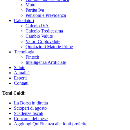
Mutui
Partita Iva
Pensioni e Previdenza
Calcolatori
Calcolo IVA
Calcolo Tredicesima
Cambio Valute
Valori Criptovalute
Quotazioni Materie Prime
Tecnologia
Fintech
Intelligenza Artificiale
Salute
Attualità
Esperti
Contatti
Temi Caldi:
La Borsa in diretta
Scioperi di agosto
Scadenze fiscali
Concorsi del mese
Aggiungi QuiFinanza alle fonti preferite