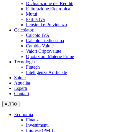
Dichiarazione dei Redditi
Fatturazione Elettronica
Mutui
Partita Iva
Pensioni e Previdenza
Calcolatori
Calcolo IVA
Calcolo Tredicesima
Cambio Valute
Valori Criptovalute
Quotazioni Materie Prime
Tecnologia
Fintech
Intelligenza Artificiale
Salute
Attualità
Esperti
Contatti
ALTRO
Economia
Finanza
Investimenti
Imprese (PMI)