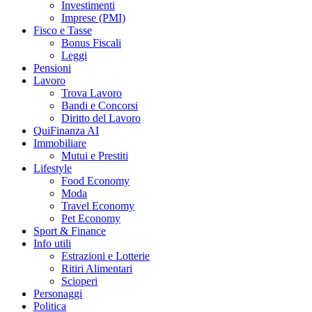
Investimenti
Imprese (PMI)
Fisco e Tasse
Bonus Fiscali
Leggi
Pensioni
Lavoro
Trova Lavoro
Bandi e Concorsi
Diritto del Lavoro
QuiFinanza AI
Immobiliare
Mutui e Prestiti
Lifestyle
Food Economy
Moda
Travel Economy
Pet Economy
Sport & Finance
Info utili
Estrazioni e Lotterie
Ritiri Alimentari
Scioperi
Personaggi
Politica