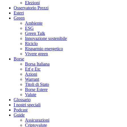
Elezioni
Osservatorio Prezzi
Esteri
Green
Ambiente
ESG
Green Talk
Innovazione sostenibile
Riciclo
Risparmio energetico
Vivere green
Borse
Borsa Italiana
Etf e Etc
Azioni
Warrant
Titoli di Stato
Borse Estere
Valute
Glossario
I nostri speciali
Podcast
Guide
Assicurazioni
Criptovalute