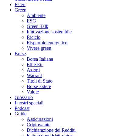
Esteri
Green
Ambiente
ESG
Green Talk
Innovazione sostenibile
Riciclo
Risparmio energetico
Vivere green
Borse
Borsa Italiana
Etf e Etc
Azioni
Warrant
Titoli di Stato
Borse Estere
Valute
Glossario
I nostri speciali
Podcast
Guide
Assicurazioni
Criptovalute
Dichiarazione dei Redditi
Fatturazione Elettronica