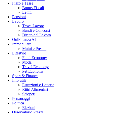
Fisco e Tasse
Bonus Fiscali
Leggi
Pensioni
Lavoro
Trova Lavoro
Bandi e Concorsi
Diritto del Lavoro
QuiFinanza AI
Immobiliare
Mutui e Prestiti
Lifestyle
Food Economy
Moda
Travel Economy
Pet Economy
Sport & Finance
Info utili
Estrazioni e Lotterie
Ritiri Alimentari
Scioperi
Personaggi
Politica
Elezioni
Osservatorio Prezzi