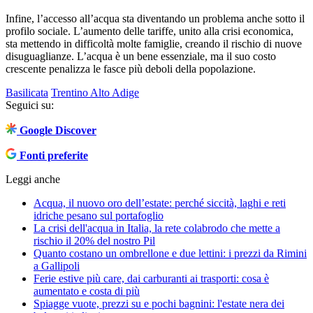
Infine, l’accesso all’acqua sta diventando un problema anche sotto il
profilo sociale. L’aumento delle tariffe, unito alla crisi economica,
sta mettendo in difficoltà molte famiglie, creando il rischio di nuove
disuguaglianze. L’acqua è un bene essenziale, ma il suo costo
crescente penalizza le fasce più deboli della popolazione.
Basilicata
Trentino Alto Adige
Seguici su:
Google Discover
Fonti preferite
Leggi anche
Acqua, il nuovo oro dell’estate: perché siccità, laghi e reti
idriche pesano sul portafoglio
La crisi dell'acqua in Italia, la rete colabrodo che mette a
rischio il 20% del nostro Pil
Quanto costano un ombrellone e due lettini: i prezzi da Rimini
a Gallipoli
Ferie estive più care, dai carburanti ai trasporti: cosa è
aumentato e costa di più
Spiagge vuote, prezzi su e pochi bagnini: l'estate nera dei