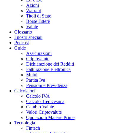
Azioni
Warrant
Titoli di Stato
Borse Estere
Valute
Glossario
I nostri speciali
Podcast
Guide
Assicurazioni
Criptovalute
Dichiarazione dei Redditi
Fatturazione Elettronica
Mutui
Partita Iva
Pensioni e Previdenza
Calcolatori
Calcolo IVA
Calcolo Tredicesima
Cambio Valute
Valori Criptovalute
Quotazioni Materie Prime
Tecnologia
Fintech