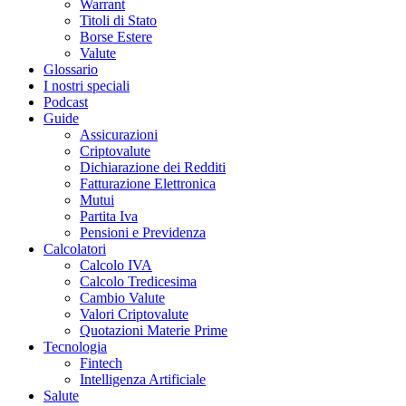
Warrant
Titoli di Stato
Borse Estere
Valute
Glossario
I nostri speciali
Podcast
Guide
Assicurazioni
Criptovalute
Dichiarazione dei Redditi
Fatturazione Elettronica
Mutui
Partita Iva
Pensioni e Previdenza
Calcolatori
Calcolo IVA
Calcolo Tredicesima
Cambio Valute
Valori Criptovalute
Quotazioni Materie Prime
Tecnologia
Fintech
Intelligenza Artificiale
Salute