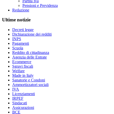
Partita Iva
Pensioni e Previdenza
Redazione
Ultime notizie
Decreti legge
Dichiarazione dei redditi
INPS
Pagamenti
Scuola
Reddito di cittadinanza
Agenzia delle Entrate
Ecommerce
Sgravi fiscali
Welfare
Made in Italy
Sanatorie e Condoni
Ammortizzatori sociali
IVA
Licenziamenti
IRPEF
Sindacati
Assicurazioni
BCE