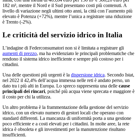
182 m³, mentre il Nord e il Sud presentano costi più contenuti. A
livello di variazione negli ultimi otto anni, la città con l’aumento più
elevato è Potenza (+72%), mentre l’unica a registrare una riduzione
è Trento (-2%).
Le criticità del servizio idrico in Italia
L’indagine di Federconsumatori non si è limitata a registrare gli
aumenti di prezzo
, ma ha evidenziato le principali problematiche che
rendono il sistema idrico inefficiente e sempre più costoso per i
cittadini.
Una delle questioni più urgenti è la
dispersione idrica
. Secondo Istat,
nel 2022 il 42,4% dell’acqua immessa nelle reti è andato perso, un
dato tra i più alti in Europa. Lo spreco rappresenta una delle
cause
principali dei rincari
, poiché più acqua viene sprecata e maggiore è
il costo per chi la utilizza.
Un altro problema è la frammentazione della gestione del servizio
idrico, con un elevato numero di gestori locali che operano con
standard differenti. La mancanza di uniformità porta a una gestione
poco efficiente e a costi elevati per i cittadini. In molte aree, la rete
idrica è obsoleta e gli investimenti per la manutenzione risultano
insufficienti.