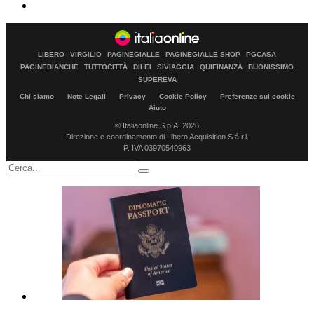
LIBERO
VIRGILIO
PAGINEGIALLE
PAGINEGIALLE SHOP
PGCASA
PAGINEBIANCHE
TUTTOCITTÀ
DILEI
SIVIAGGIA
QUIFINANZA
BUONISSIMO
SUPEREVA
Chi siamo
Note Legali
Privacy
Cookie Policy
Preferenze sui cookie
Aiuto
© Italiaonline S.p.A. 2026
Direzione e coordinamento di Libero Acquisition S.á r.l.
P. IVA 03970540963