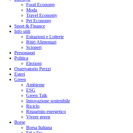
Food Economy
Moda
Travel Economy
Pet Economy
Sport & Finance
Info utili
Estrazioni e Lotterie
Ritiri Alimentari
Scioperi
Personaggi
Politica
Elezioni
Osservatorio Prezzi
Esteri
Green
Ambiente
ESG
Green Talk
Innovazione sostenibile
Riciclo
Risparmio energetico
Vivere green
Borse
Borsa Italiana
Etf e Etc