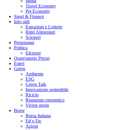
Moda
Travel Economy
Pet Economy
Sport & Finance
Info utili
Estrazioni e Lotterie
Ritiri Alimentari
Scioperi
Personaggi
Politica
Elezioni
Osservatorio Prezzi
Esteri
Green
Ambiente
ESG
Green Talk
Innovazione sostenibile
Riciclo
Risparmio energetico
Vivere green
Borse
Borsa Italiana
Etf e Etc
Azioni