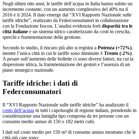
Negli ultimi otto anni, le tariffe dell’acqua in Italia hanno subito un
incremento costante, con un aumento complessivo del 40% tra il
2016 e il 2024. Il dato emerge dal “XVI Rapporto Nazionale sulle
tariffe idriche”, realizzato da Federconsumatori in collaborazione
con la Fondazione Isscon. L’analisi evidenzia forti
disparità tra le
città italiane
e un sistema idrico caratterizzato da costi in crescita,
sprechi e frammentazione della gestione.
Secondo lo studio, il rincaro più alto si registra a
Potenza (+72%)
,
mentre l’unica città in cui le tariffe sono diminuite è
Trento (-2%)
.
A pesare sull’aumento delle bollette ci sono diversi fattori, tra cui la
dispersione idrica, la frammentazione dei gestori e l’assenza di un
piano strategico nazionale.
Tariffe idriche: i dati di
Federconsumatori
Il “XVI Rapporto Nazionale sulle tariffe idriche” ha analizzato il
costo dell’acqua
in tutti i capoluoghi di regione italiani, prendendo in
considerazione una famiglia tipo composta da tre persone con un
consumo medio annuo di 150 o 182 metri cubi.
I dati sul costo medio per 150 m³ di consumo annuo mostrano che le
città più care sono: