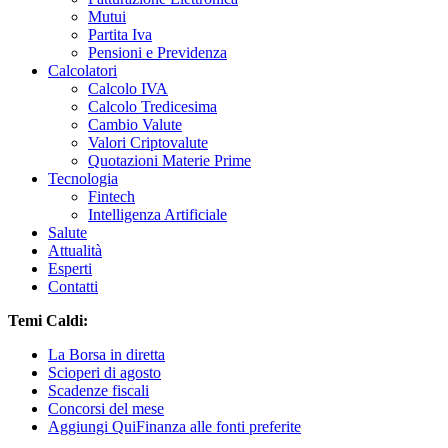
Mutui
Partita Iva
Pensioni e Previdenza
Calcolatori
Calcolo IVA
Calcolo Tredicesima
Cambio Valute
Valori Criptovalute
Quotazioni Materie Prime
Tecnologia
Fintech
Intelligenza Artificiale
Salute
Attualità
Esperti
Contatti
Temi Caldi:
La Borsa in diretta
Scioperi di agosto
Scadenze fiscali
Concorsi del mese
Aggiungi QuiFinanza alle fonti preferite