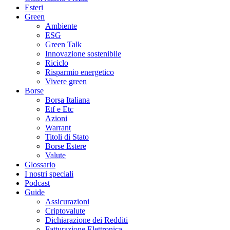
Esteri
Green
Ambiente
ESG
Green Talk
Innovazione sostenibile
Riciclo
Risparmio energetico
Vivere green
Borse
Borsa Italiana
Etf e Etc
Azioni
Warrant
Titoli di Stato
Borse Estere
Valute
Glossario
I nostri speciali
Podcast
Guide
Assicurazioni
Criptovalute
Dichiarazione dei Redditi
Fatturazione Elettronica