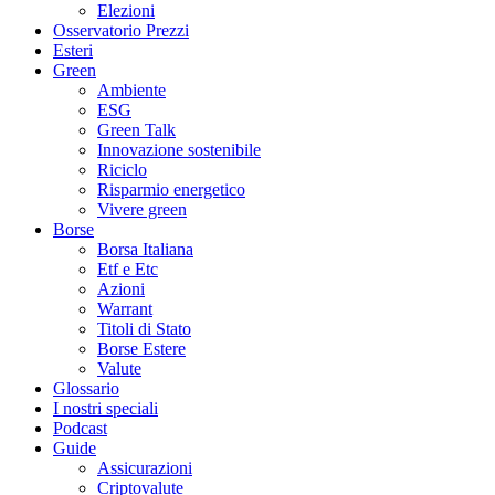
Elezioni
Osservatorio Prezzi
Esteri
Green
Ambiente
ESG
Green Talk
Innovazione sostenibile
Riciclo
Risparmio energetico
Vivere green
Borse
Borsa Italiana
Etf e Etc
Azioni
Warrant
Titoli di Stato
Borse Estere
Valute
Glossario
I nostri speciali
Podcast
Guide
Assicurazioni
Criptovalute