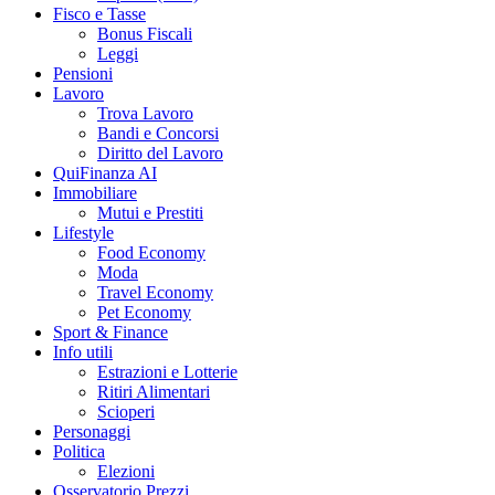
Fisco e Tasse
Bonus Fiscali
Leggi
Pensioni
Lavoro
Trova Lavoro
Bandi e Concorsi
Diritto del Lavoro
QuiFinanza AI
Immobiliare
Mutui e Prestiti
Lifestyle
Food Economy
Moda
Travel Economy
Pet Economy
Sport & Finance
Info utili
Estrazioni e Lotterie
Ritiri Alimentari
Scioperi
Personaggi
Politica
Elezioni
Osservatorio Prezzi