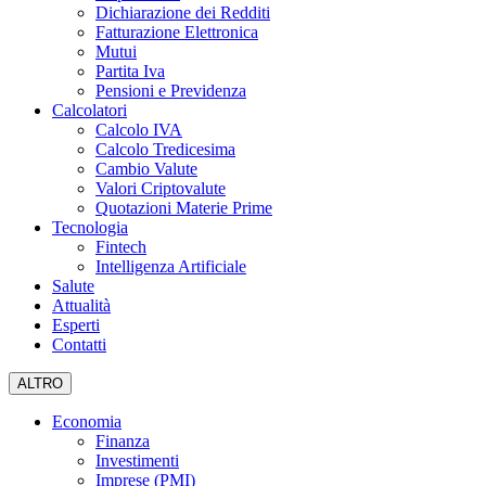
Dichiarazione dei Redditi
Fatturazione Elettronica
Mutui
Partita Iva
Pensioni e Previdenza
Calcolatori
Calcolo IVA
Calcolo Tredicesima
Cambio Valute
Valori Criptovalute
Quotazioni Materie Prime
Tecnologia
Fintech
Intelligenza Artificiale
Salute
Attualità
Esperti
Contatti
ALTRO
Economia
Finanza
Investimenti
Imprese (PMI)