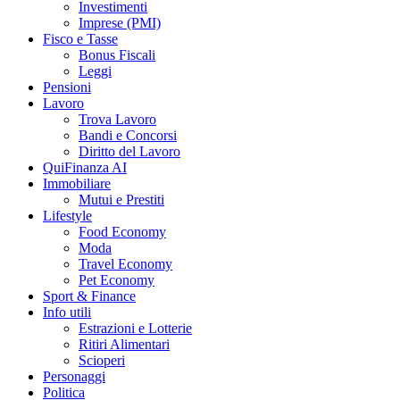
Investimenti
Imprese (PMI)
Fisco e Tasse
Bonus Fiscali
Leggi
Pensioni
Lavoro
Trova Lavoro
Bandi e Concorsi
Diritto del Lavoro
QuiFinanza AI
Immobiliare
Mutui e Prestiti
Lifestyle
Food Economy
Moda
Travel Economy
Pet Economy
Sport & Finance
Info utili
Estrazioni e Lotterie
Ritiri Alimentari
Scioperi
Personaggi
Politica