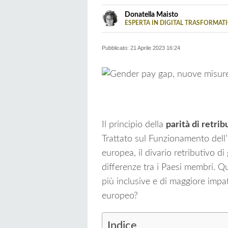
Borse
Vivere
Estere
green
Pensioni
Donatella Maisto
e
ESPERTA IN DIGITAL TRASFORMAT
LINKEDIN
Dopo 20 anni nel legal e hr, si oc
Valute
Previdenz
digital transformation, tecnologie
Pubblicato:
21 Aprile 2023 16:24
segue l’Innovation Hub della Cam
Il principio della
parità di retri
Trattato sul Funzionamento dell’
europea, il divario retributivo d
differenze tra i Paesi membri. Qu
più inclusive e di maggiore impat
europeo?
Indice