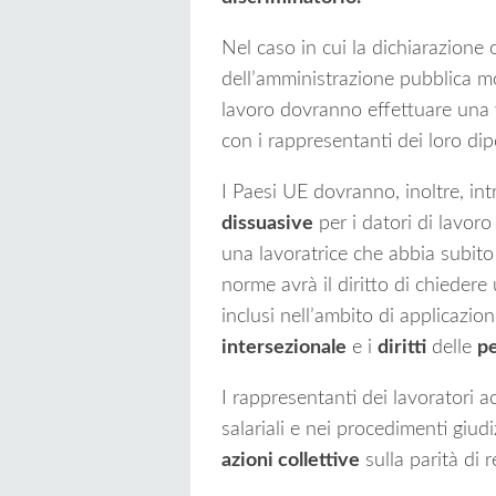
Nel caso in cui la dichiarazione 
dell’amministrazione pubblica mos
lavoro dovranno effettuare una v
con i rappresentanti dei loro dip
I Paesi UE dovranno, inoltre, in
dissuasive
per i datori di lavor
una lavoratrice che abbia subito
norme avrà il diritto di chiedere
inclusi nell’ambito di applicazi
intersezionale
e i
diritti
delle
pe
I rappresentanti dei lavoratori a
salariali e nei procedimenti giudi
azioni collettive
sulla parità di r