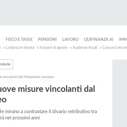
GI
ORIO
RI
IA
FISCO E TASSE
PENSIONI
LAVORO
QUIFINANZA AI
IMM
oni
Bonus
Trova
M
:
La Borsa in diretta
Scioperi di agosto
Scadenze fiscali
Concorsi del m
Fiscali
Lavoro
e
te
a
Pr
nti
Leggi
Bandi
referite
ma
ione
e
Concorsi
e vincolanti dal Parlamento europeo
ne
Diritto
ove misure vincolanti dal
e
one
del
a
Lavoro
eo
te
 mirano a contrastare il divario retributivo tra
i
rà nei prossimi anni
o