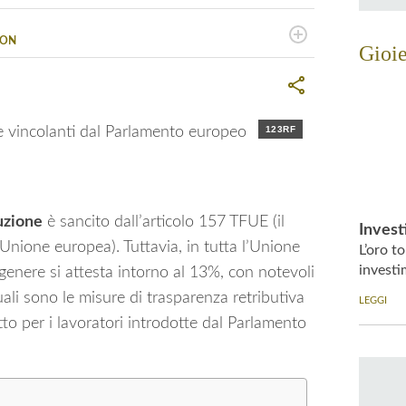
ION
Gioie
cupa di informazione, ricerca e sviluppo. Esperta in
a
 emergenti e standard internazionali per la sostenibilità,
era di Commercio italiana per la Svizzera. MIT Alumni.
123RF
buzione
è sancito dall’articolo 157 TFUE (il
Invest
Unione europea). Tuttavia, in tutta l’Unione
L’oro t
investi
i genere si attesta intorno al 13%, con notevoli
ali sono le misure di trasparenza retributiva
LEGGI
to per i lavoratori introdotte dal Parlamento