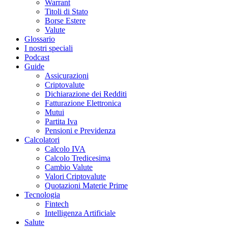
Warrant
Titoli di Stato
Borse Estere
Valute
Glossario
I nostri speciali
Podcast
Guide
Assicurazioni
Criptovalute
Dichiarazione dei Redditi
Fatturazione Elettronica
Mutui
Partita Iva
Pensioni e Previdenza
Calcolatori
Calcolo IVA
Calcolo Tredicesima
Cambio Valute
Valori Criptovalute
Quotazioni Materie Prime
Tecnologia
Fintech
Intelligenza Artificiale
Salute