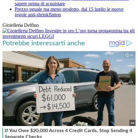
sapere prima di acquistare
Prezzo uguale ma meno prodotto, dal 15 luglio le nuove
regole anti-shrinkflation
Gioielleria Delfino
Investire in oro
L’oro torna protagonista tra gli
investimenti sicuri
LEGGI