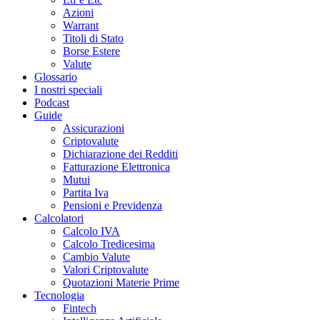
Azioni
Warrant
Titoli di Stato
Borse Estere
Valute
Glossario
I nostri speciali
Podcast
Guide
Assicurazioni
Criptovalute
Dichiarazione dei Redditi
Fatturazione Elettronica
Mutui
Partita Iva
Pensioni e Previdenza
Calcolatori
Calcolo IVA
Calcolo Tredicesima
Cambio Valute
Valori Criptovalute
Quotazioni Materie Prime
Tecnologia
Fintech