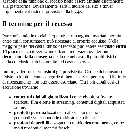
gestione della funzione di recesso potrà essere affidata direttamente
alla piattaforma. Diversamente, sarà il titolare del sito a dover
implementare il sistema previsto dalla legge.
Il termine per il recesso
Pur cambiando le modalità operative, rimangono invariati i termini
entro cui il consumatore può ripensare al proprio acquisto. Nella
maggior parte dei casi il diritto di recesso può essere esercitato
entro
14 giorni
senza dover fornire alcuna motivazione. I termini
decorrono dalla consegna
del bene nel caso di prodotti fisici o
dalla conclusione del contratto nel caso di servizi.
Inoltre, valgono le
esclusioni
già previste dal Codice del consumo.
Esistono infatti alcune categorie di beni e servizi per le quali il diritto
di ripensamento non può essere esercitato. Tra i principali casi di
esclusione troviamo:
contenuti digitali già utilizzati
come ebook, software
scaricati, film e serie in streaming, contenuti digitali acquistati
online;
prodotti personalizzati
se realizzati su misura o
personalizzati secondo le richieste del cliente;
prodotti deperibili
e soggetti a rapido deterioramento, come
molti prodotti alimentari freschi;