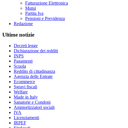
Fatturazione Elettronica
Mutui
Partita Iva
Pensioni e Previdenza
Redazione
Ultime notizie
Decreti legge
Dichiarazione dei redditi
INPS
Pagamenti
Scuola
Reddito di cittadinanza
Agenzia delle Entrate
Ecommerce
Sgravi fiscali
Welfare
Made in Italy
Sanatorie e Condoni
Ammortizzatori sociali
IVA
Licenziamenti
IRPEF
Sindacati