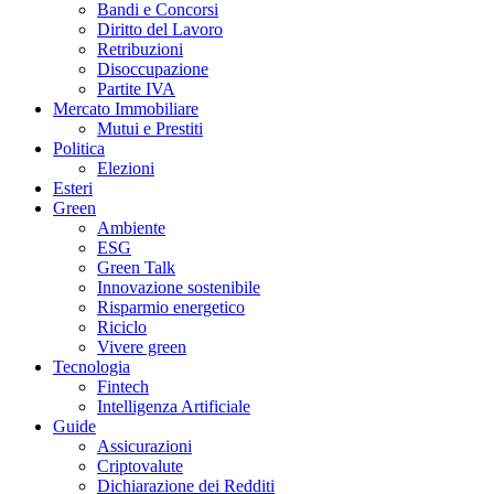
Bandi e Concorsi
Diritto del Lavoro
Retribuzioni
Disoccupazione
Partite IVA
Mercato Immobiliare
Mutui e Prestiti
Politica
Elezioni
Esteri
Green
Ambiente
ESG
Green Talk
Innovazione sostenibile
Risparmio energetico
Riciclo
Vivere green
Tecnologia
Fintech
Intelligenza Artificiale
Guide
Assicurazioni
Criptovalute
Dichiarazione dei Redditi