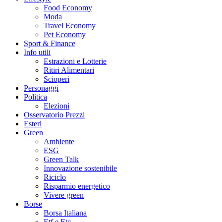
Food Economy
Moda
Travel Economy
Pet Economy
Sport & Finance
Info utili
Estrazioni e Lotterie
Ritiri Alimentari
Scioperi
Personaggi
Politica
Elezioni
Osservatorio Prezzi
Esteri
Green
Ambiente
ESG
Green Talk
Innovazione sostenibile
Riciclo
Risparmio energetico
Vivere green
Borse
Borsa Italiana
Etf e Etc