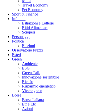
Moda
Travel Economy
Pet Economy
Sport & Finance
Info utili
Estrazioni e Lotterie
Ritiri Alimentari
Scioperi
Personaggi
Politica
Elezioni
Osservatorio Prezzi
Esteri
Green
Ambiente
ESG
Green Talk
Innovazione sostenibile
Riciclo
Risparmio energetico
Vivere green
Borse
Borsa Italiana
Etf e Etc
Azioni