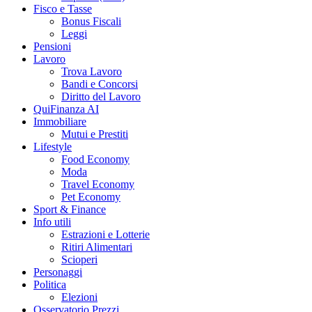
Fisco e Tasse
Bonus Fiscali
Leggi
Pensioni
Lavoro
Trova Lavoro
Bandi e Concorsi
Diritto del Lavoro
QuiFinanza AI
Immobiliare
Mutui e Prestiti
Lifestyle
Food Economy
Moda
Travel Economy
Pet Economy
Sport & Finance
Info utili
Estrazioni e Lotterie
Ritiri Alimentari
Scioperi
Personaggi
Politica
Elezioni
Osservatorio Prezzi