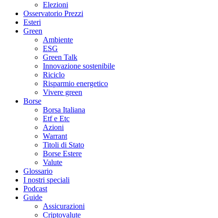
Elezioni
Osservatorio Prezzi
Esteri
Green
Ambiente
ESG
Green Talk
Innovazione sostenibile
Riciclo
Risparmio energetico
Vivere green
Borse
Borsa Italiana
Etf e Etc
Azioni
Warrant
Titoli di Stato
Borse Estere
Valute
Glossario
I nostri speciali
Podcast
Guide
Assicurazioni
Criptovalute