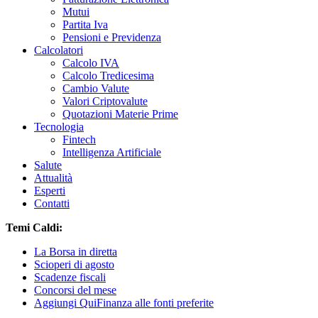
Mutui
Partita Iva
Pensioni e Previdenza
Calcolatori
Calcolo IVA
Calcolo Tredicesima
Cambio Valute
Valori Criptovalute
Quotazioni Materie Prime
Tecnologia
Fintech
Intelligenza Artificiale
Salute
Attualità
Esperti
Contatti
Temi Caldi:
La Borsa in diretta
Scioperi di agosto
Scadenze fiscali
Concorsi del mese
Aggiungi QuiFinanza alle fonti preferite