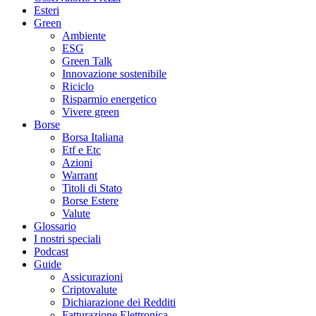
Esteri
Green
Ambiente
ESG
Green Talk
Innovazione sostenibile
Riciclo
Risparmio energetico
Vivere green
Borse
Borsa Italiana
Etf e Etc
Azioni
Warrant
Titoli di Stato
Borse Estere
Valute
Glossario
I nostri speciali
Podcast
Guide
Assicurazioni
Criptovalute
Dichiarazione dei Redditi
Fatturazione Elettronica