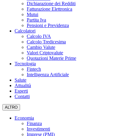
Dichiarazione dei Redditi
Fatturazione Elettronica
Mutui
Partita Iva
Pensioni e Previdenza
Calcolatori
Calcolo IVA
Calcolo Tredicesima
Cambio Valute
Valori Criptovalute
Quotazioni Materie Prime
Tecnologia
Fintech
Intelligenza Artificiale
Salute
Attualità
Esperti
Contatti
ALTRO
Economia
Finanza
Investimenti
Imprese (PMI)