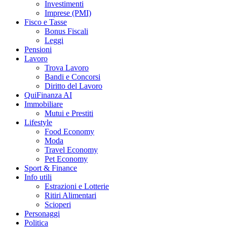
Investimenti
Imprese (PMI)
Fisco e Tasse
Bonus Fiscali
Leggi
Pensioni
Lavoro
Trova Lavoro
Bandi e Concorsi
Diritto del Lavoro
QuiFinanza AI
Immobiliare
Mutui e Prestiti
Lifestyle
Food Economy
Moda
Travel Economy
Pet Economy
Sport & Finance
Info utili
Estrazioni e Lotterie
Ritiri Alimentari
Scioperi
Personaggi
Politica