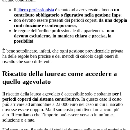
il
libero professionista
è tenuto ad aver versato almeno
un
contributo obbligatorio o figurativo nella gestione Inps
;
non devono essere presenti dei periodi coperti
da una doppia
contribuzione e contemporanea
;
le regole dell’ordine professionale di appartenenza
non
devono escluderne, in maniera chiara e precisa, la
possibilità
.
È bene sottolineare, infatti, che ogni gestione previdenziale privata
ha delle regole ben precise e dei metodi di calcolo degli oneri di
riscatto che sono differenti.
Riscatto della laurea: come accedere a
quello agevolato
Il riscatto della laurea agevolato è accessibile solo e soltanto
per i
periodi coperti dal sistema contributivo
. In questo caso il costo
può arrivare ad ammontare a 23.000 euro nel caso in cui il riscatto
dovesse essere doppio. Ma il suo costo può diventare ancora più
alto. Ricordiamo che l’importo può essere versato in un’unica
soluzione o a rate.
Nel caso in cui il periodo di studi si dovesse collocare nel periodo in