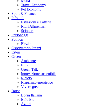
Moda
Travel Economy
Pet Economy
Sport & Finance
Info utili
Estrazioni e Lotterie
Ritiri Alimentari
Scioperi
Personaggi
Politica
Elezioni
Osservatorio Prezzi
Esteri
Green
Ambiente
ESG
Green Talk
Innovazione sostenibile
Riciclo
Risparmio energetico
Vivere green
Borse
Borsa Italiana
Etf e Etc
Azioni