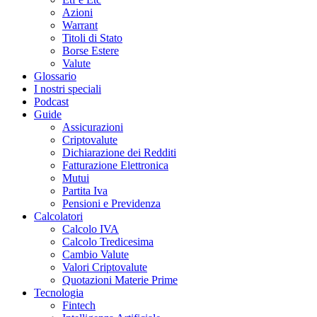
Azioni
Warrant
Titoli di Stato
Borse Estere
Valute
Glossario
I nostri speciali
Podcast
Guide
Assicurazioni
Criptovalute
Dichiarazione dei Redditi
Fatturazione Elettronica
Mutui
Partita Iva
Pensioni e Previdenza
Calcolatori
Calcolo IVA
Calcolo Tredicesima
Cambio Valute
Valori Criptovalute
Quotazioni Materie Prime
Tecnologia
Fintech