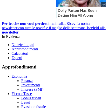
Per te, che non vuoi perderti mai nulla.
Ricevi la nostra
newsletter con tutte le novità e il meglio della settimana
Iscriviti alla
newsletter
In Evidenza
Notizie di oggi
Approfondimenti
Calcolatori
Esperti
Approfondimenti
Economia
Finanza
Investimenti
Imprese (PMI)
Fisco e Tasse
Bonus fiscali
Leggi
Evasione fiscale