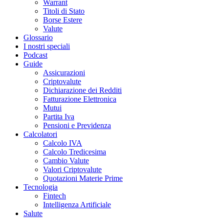
Warrant
Titoli di Stato
Borse Estere
Valute
Glossario
I nostri speciali
Podcast
Guide
Assicurazioni
Criptovalute
Dichiarazione dei Redditi
Fatturazione Elettronica
Mutui
Partita Iva
Pensioni e Previdenza
Calcolatori
Calcolo IVA
Calcolo Tredicesima
Cambio Valute
Valori Criptovalute
Quotazioni Materie Prime
Tecnologia
Fintech
Intelligenza Artificiale
Salute