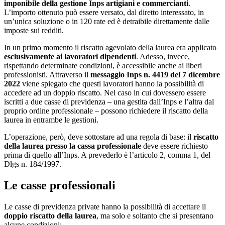
imponibile della gestione Inps artigiani e commercianti
.
L’importo ottenuto può essere versato, dal diretto interessato, in
un’unica soluzione o in 120 rate ed è detraibile direttamente dalle
imposte sui redditi.
In un primo momento il riscatto agevolato della laurea era applicato
esclusivamente ai lavoratori dipendenti
. Adesso, invece,
rispettando determinate condizioni, è accessibile anche ai liberi
professionisti. Attraverso il
messaggio Inps n. 4419 del 7 dicembre
2022
viene spiegato che questi lavoratori hanno la possibilità di
accedere ad un doppio riscatto. Nel caso in cui dovessero essere
iscritti a due casse di previdenza – una gestita dall’Inps e l’altra dal
proprio ordine professionale – possono richiedere il riscatto della
laurea in entrambe le gestioni.
L’operazione, però, deve sottostare ad una regola di base: il
riscatto
della laurea presso la cassa professionale
deve essere richiesto
prima di quello all’Inps. A prevederlo è l’articolo 2, comma 1, del
Dlgs n. 184/1997.
Le casse professionali
Le casse di previdenza private hanno la possibilità di accettare il
doppio riscatto della laurea
, ma solo e soltanto che si presentano
alcune condizioni: