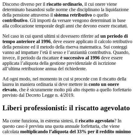
Discorso diverso per il
riscatto ordinario
, il cui onere viene
determinato basandosi sulle norme che disciplinano la liquidazione
della pensione attraverso il
sistema retributivo
o quello
contributivo
. Gli importi da versare vengono determinati in base
alla collocazione temporale degli anni che devono essere riscattati.
Nel caso in cui questi ultimi si dovessero riferire ad
un periodo di
tempo anteriore al 1996
, deve essere applicato il calcolo retributivo
della pensione ed il metodo della riserva matematica. Sui conteggi
vanno ad impattare l’età il sesso e l’anzianità contributiva. Quando,
invece, il periodo da riscattare
è successivo al 1996
deve essere
applicata l’aliquota della gestione previdenziale di iscrizione
all’ultima retribuzione annua del richiedente.
Ad ogni modo, nel momento in cui si procede con il riscatto della
laurea in maniera ordinaria si deve mettere in
conto un onere
elevato
, che è sicuramente molto più alto rispetto a quello forfettario
previsto dal Decreto Legge n. 4/2019.
Liberi professionisti: il riscatto agevolato
Ma come funziona, in estrema sintesi, il
riscatto agevolato
? In
questo caso è prevista una quota annuale forfettaria, che viene
calcolata
moltiplicando l’aliquota del 33% per il reddito minimo