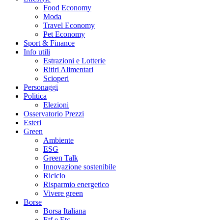
Food Economy
Moda
Travel Economy
Pet Economy
Sport & Finance
Info utili
Estrazioni e Lotterie
Ritiri Alimentari
Scioperi
Personaggi
Politica
Elezioni
Osservatorio Prezzi
Esteri
Green
Ambiente
ESG
Green Talk
Innovazione sostenibile
Riciclo
Risparmio energetico
Vivere green
Borse
Borsa Italiana
Etf e Etc