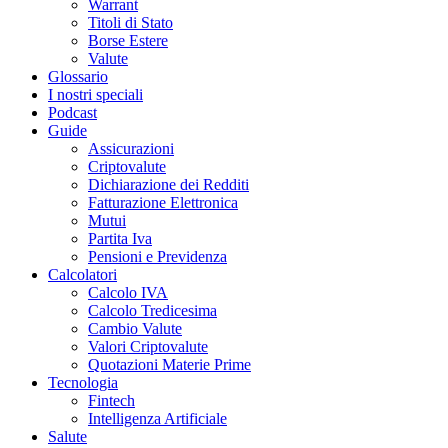
Warrant
Titoli di Stato
Borse Estere
Valute
Glossario
I nostri speciali
Podcast
Guide
Assicurazioni
Criptovalute
Dichiarazione dei Redditi
Fatturazione Elettronica
Mutui
Partita Iva
Pensioni e Previdenza
Calcolatori
Calcolo IVA
Calcolo Tredicesima
Cambio Valute
Valori Criptovalute
Quotazioni Materie Prime
Tecnologia
Fintech
Intelligenza Artificiale
Salute