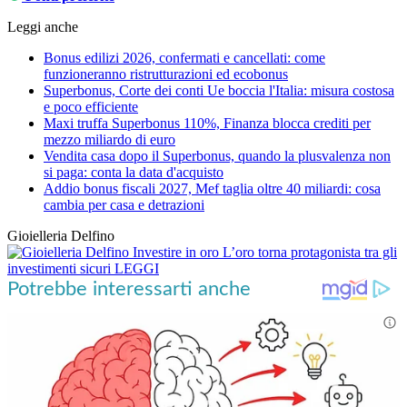
Leggi anche
Bonus edilizi 2026, confermati e cancellati: come
funzioneranno ristrutturazioni ed ecobonus
Superbonus, Corte dei conti Ue boccia l'Italia: misura costosa
e poco efficiente
Maxi truffa Superbonus 110%, Finanza blocca crediti per
mezzo miliardo di euro
Vendita casa dopo il Superbonus, quando la plusvalenza non
si paga: conta la data d'acquisto
Addio bonus fiscali 2027, Mef taglia oltre 40 miliardi: cosa
cambia per casa e detrazioni
Gioielleria Delfino
Investire in oro
L’oro torna protagonista tra gli
investimenti sicuri
LEGGI