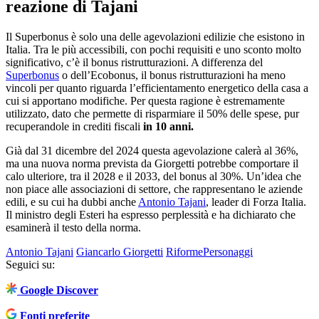
reazione di Tajani
Il Superbonus è solo una delle agevolazioni edilizie che esistono in
Italia. Tra le più accessibili, con pochi requisiti e uno sconto molto
significativo, c’è il bonus ristrutturazioni. A differenza del
Superbonus
o dell’Ecobonus, il bonus ristrutturazioni ha meno
vincoli per quanto riguarda l’efficientamento energetico della casa a
cui si apportano modifiche. Per questa ragione è estremamente
utilizzato, dato che permette di risparmiare il 50% delle spese, pur
recuperandole in crediti fiscali
in 10 anni.
Già dal 31 dicembre del 2024 questa agevolazione calerà al 36%,
ma una nuova norma prevista da Giorgetti potrebbe comportare il
calo ulteriore, tra il 2028 e il 2033, del bonus al 30%. Un’idea che
non piace alle associazioni di settore, che rappresentano le aziende
edili, e su cui ha dubbi anche
Antonio Tajani
, leader di Forza Italia.
Il ministro degli Esteri ha espresso perplessità e ha dichiarato che
esaminerà il testo della norma.
Antonio Tajani
Giancarlo Giorgetti
Riforme
Personaggi
Seguici su:
Google Discover
Fonti preferite