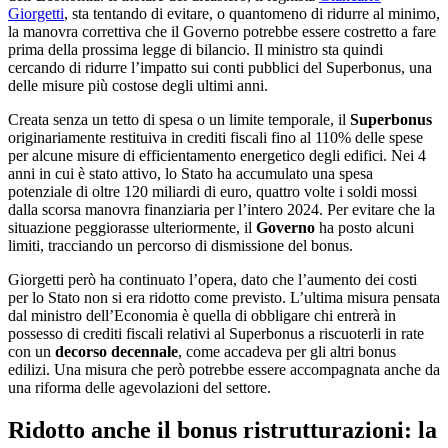
Giorgetti
, sta tentando di evitare, o quantomeno di ridurre al minimo,
la manovra correttiva che il Governo potrebbe essere costretto a fare
prima della prossima legge di bilancio. Il ministro sta quindi
cercando di ridurre l’impatto sui conti pubblici del Superbonus, una
delle misure più costose degli ultimi anni.
Creata senza un tetto di spesa o un limite temporale, il
Superbonus
originariamente restituiva in crediti fiscali fino al 110% delle spese
per alcune misure di efficientamento energetico degli edifici. Nei 4
anni in cui è stato attivo, lo Stato ha accumulato una spesa
potenziale di oltre 120 miliardi di euro, quattro volte i soldi mossi
dalla scorsa manovra finanziaria per l’intero 2024. Per evitare che la
situazione peggiorasse ulteriormente, il
Governo
ha posto alcuni
limiti, tracciando un percorso di dismissione del bonus.
Giorgetti però ha continuato l’opera, dato che l’aumento dei costi
per lo Stato non si era ridotto come previsto. L’ultima misura pensata
dal ministro dell’Economia è quella di obbligare chi entrerà in
possesso di crediti fiscali relativi al Superbonus a riscuoterli in rate
con un
decorso decennale
, come accadeva per gli altri bonus
edilizi. Una misura che però potrebbe essere accompagnata anche da
una riforma delle agevolazioni del settore.
Ridotto anche il bonus ristrutturazioni: la