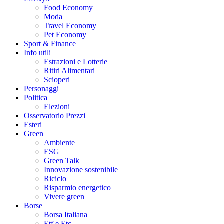
Food Economy
Moda
Travel Economy
Pet Economy
Sport & Finance
Info utili
Estrazioni e Lotterie
Ritiri Alimentari
Scioperi
Personaggi
Politica
Elezioni
Osservatorio Prezzi
Esteri
Green
Ambiente
ESG
Green Talk
Innovazione sostenibile
Riciclo
Risparmio energetico
Vivere green
Borse
Borsa Italiana
Etf e Etc