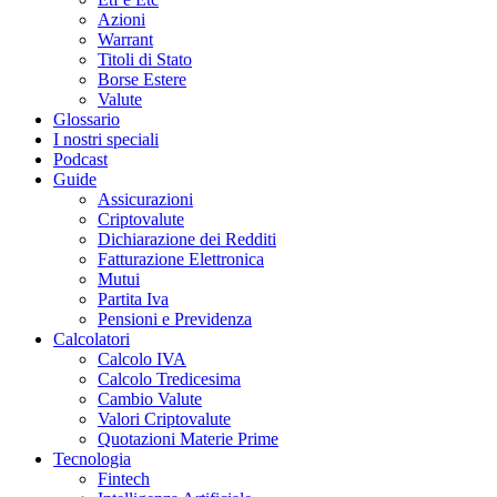
Azioni
Warrant
Titoli di Stato
Borse Estere
Valute
Glossario
I nostri speciali
Podcast
Guide
Assicurazioni
Criptovalute
Dichiarazione dei Redditi
Fatturazione Elettronica
Mutui
Partita Iva
Pensioni e Previdenza
Calcolatori
Calcolo IVA
Calcolo Tredicesima
Cambio Valute
Valori Criptovalute
Quotazioni Materie Prime
Tecnologia
Fintech