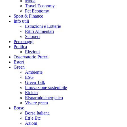
Moda
Travel Economy
Pet Economy
Sport & Finance
Info utili
Estrazioni e Lotterie
Ritiri Alimentari
Scioperi
Personaggi
Politica
Elezioni
Osservatorio Prezzi
Esteri
Green
Ambiente
ESG
Green Talk
Innovazione sostenibile
Riciclo
Risparmio energetico
Vivere green
Borse
Borsa Italiana
Etf e Etc
Azioni