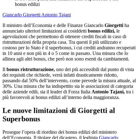
bonus edilizi
Giancarlo Giorgetti
Antonio Tajani
Il ministro dell’Economia e delle Finanze Giancarlo
Giorgetti
ha
annunciato ulteriori limitazioni ai cosiddetti
bonus edilizi,
le
agevolazioni che permettono di ottenere crediti fiscali in caso di
ristrutturazioni della propria casa. Tra questi il più utilizzato e
costoso per lo Stato è il superbonus, i cui crediti andranno recuperati
in 10 anni e non più in 4 o 5 come in passato. Una misura che lo
allinea agli altri bonus, che però non sono esenti da cambiamenti.
Il
bonus ristrutturazione,
uno dei più accessibili dal punto di vista
dei requisiti che richiede, verrà infatti drasticamente ridotto,
passando dal 50% dell’intervento, come prevede la misura attuale, al
30%. Una misura che ha indispettito sia le associazioni di categoria
delle aziende edili, sia il leader di Forza Italia
Antonio Tajani,
tra i
più favorevoli ai bonus edilizi all’interno della maggioranza.
Le nuove limitazioni di Giorgetti al
Superbonus
Prosegue l’opera di riordino dei bonus edilizi del ministero
dell’Economia. Il titolare del dicastero, il leghista
Giancarlo