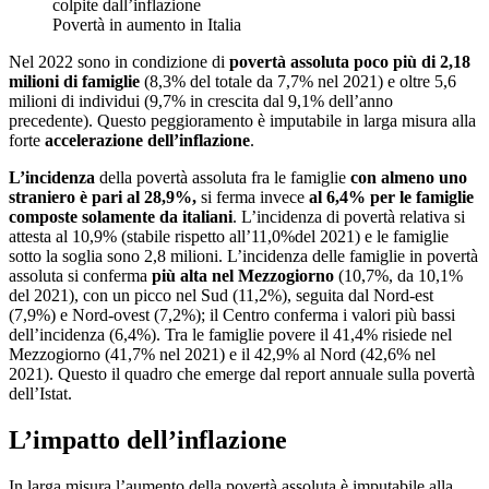
Povertà in aumento in Italia
Nel 2022 sono in condizione di
povertà assoluta poco più di 2,18
milioni di famiglie
(8,3% del totale da 7,7% nel 2021) e oltre 5,6
milioni di individui (9,7% in crescita dal 9,1% dell’anno
precedente). Questo peggioramento è imputabile in larga misura alla
forte
accelerazione dell’inflazione
.
L’incidenza
della povertà assoluta fra le famiglie
con almeno uno
straniero è pari al 28,9%,
si ferma invece
al 6,4% per le famiglie
composte solamente da italiani
. L’incidenza di povertà relativa si
attesta al 10,9% (stabile rispetto all’11,0%del 2021) e le famiglie
sotto la soglia sono 2,8 milioni. L’incidenza delle famiglie in povertà
assoluta si conferma
più alta nel Mezzogiorno
(10,7%, da 10,1%
del 2021), con un picco nel Sud (11,2%), seguita dal Nord-est
(7,9%) e Nord-ovest (7,2%); il Centro conferma i valori più bassi
dell’incidenza (6,4%). Tra le famiglie povere il 41,4% risiede nel
Mezzogiorno (41,7% nel 2021) e il 42,9% al Nord (42,6% nel
2021). Questo il quadro che emerge dal report annuale sulla povertà
dell’Istat.
L’impatto dell’inflazione
In larga misura l’aumento della povertà assoluta è imputabile alla