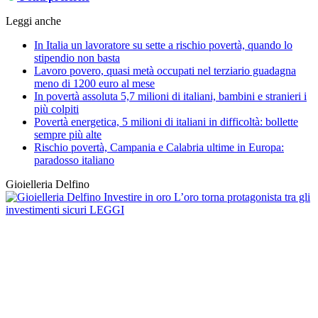
Leggi anche
In Italia un lavoratore su sette a rischio povertà, quando lo
stipendio non basta
Lavoro povero, quasi metà occupati nel terziario guadagna
meno di 1200 euro al mese
In povertà assoluta 5,7 milioni di italiani, bambini e stranieri i
più colpiti
Povertà energetica, 5 milioni di italiani in difficoltà: bollette
sempre più alte
Rischio povertà, Campania e Calabria ultime in Europa:
paradosso italiano
Gioielleria Delfino
Investire in oro
L’oro torna protagonista tra gli
investimenti sicuri
LEGGI