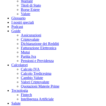
Warrant
Titoli di Stato
Borse Estere
Valute
Glossario
I nostri speciali
Podcast
Guide
Assicurazioni
Criptovalute
Dichiarazione dei Redditi
Fatturazione Elettronica
Mutui
Partita Iva
Pensioni e Previdenza
Calcolatori
Calcolo IVA
Calcolo Tredicesima
Cambio Valute
Valori Criptovalute
Quotazioni Materie Prime
Tecnologia
Fintech
Intelligenza Artificiale
Salute