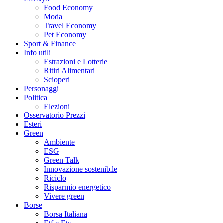
Food Economy
Moda
Travel Economy
Pet Economy
Sport & Finance
Info utili
Estrazioni e Lotterie
Ritiri Alimentari
Scioperi
Personaggi
Politica
Elezioni
Osservatorio Prezzi
Esteri
Green
Ambiente
ESG
Green Talk
Innovazione sostenibile
Riciclo
Risparmio energetico
Vivere green
Borse
Borsa Italiana
Etf e Etc