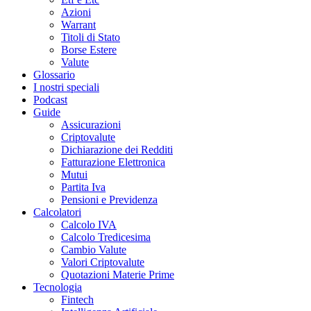
Azioni
Warrant
Titoli di Stato
Borse Estere
Valute
Glossario
I nostri speciali
Podcast
Guide
Assicurazioni
Criptovalute
Dichiarazione dei Redditi
Fatturazione Elettronica
Mutui
Partita Iva
Pensioni e Previdenza
Calcolatori
Calcolo IVA
Calcolo Tredicesima
Cambio Valute
Valori Criptovalute
Quotazioni Materie Prime
Tecnologia
Fintech