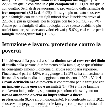
22,5%
tra quelle con
cinque e più componenti
e l’11,0% tra quelle
con quattro. Segnali di peggioramento provengono dalle
famiglie di
tre componenti (8,2%
da 6,9%). Il disagio più marcato si osserva
per le famiglie con tre o più figli minori dove l’incidenza arriva al
22,3%; e, più in generale, per le coppie con tre o più figli (20,7%).
Anche per le famiglie di altra tipologia, dove spesso coabitano più
nuclei familiari, si osservano valori elevati (15,6%), così come per le
famiglie monogenitoriali (11,5%)
.
Istruzione e lavoro: protezione contro la
povertà
L’incidenza
della povertà assoluta
diminuisce al crescere del titolo
di studio
della persona di riferimento della famiglia; se quest’ultima
ha conseguito almeno il diploma di scuola secondaria superiore,
l’incidenza è pari al 4,0%, e raggiunge il 12,5% se ha al massimo la
licenza di scuola media, in peggioramento rispetto al 2021.
Valori
elevati dell’incidenza di povertà
si confermano per le
famiglie con
un impiego come operaio e assimilati
(14,7%) e, fra le famiglie
con lavoro indipendente, soprattutto per coloro che svolgono un
lavoro autonomo diverso da imprenditore o libero
professionista
(8,5% altro indipendente). Nel confronto con il 2021
si osserva un peggioramento per le famiglie con persona ritirata dal