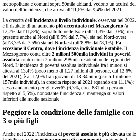
metropolitana e comuni sopra 50mila abitanti, vedono un acuirsi dei
valori dell’incidenza, che arriva all’11,6% dal 9,4% del 2021.
La crescita dell
’incidenza a livello individuale
, osservata nel 2022,
è il risultato di un aumento
più accentuato nel Mezzogiorno
(a
12,7% dall’11,8%), soprattutto nelle Isole (all’11,3% dal 10%), ma
presente anche al Nord (all’8,5% dal 7,7%), sia nel Nord-ovest
(all’8,3% da 7,5%) sia nel Nord-est (all’8,8% dall’8,1%).
Fa
eccezione il Centro, dove l’incidenza individuale è stabile
. Il
Mezzogiorno conta oltre
2 milioni 500mila individui in povertà
assoluta
contro circa 2 milioni 298mila residenti nelle regioni del
Nord. L’incidenza di povertà assoluta individuale fra i minori si
attesta al 13,4% (poco meno di 1,27 milioni di persone, dal 12,6%
del 2021); è al 12,0% fra i giovani di 18-34 anni (pari a 1 milione
157mila individui), in crescita rispetto al 2021 (quando era 11,1%);
stesso andamento per gli over65 (6,3%, circa 881mila persone,
rispetto al 5,5%), nonostante l’incidenza si mantenga su valori
inferiori alla media nazionale.
Peggiore la condizione delle famiglie con
3 o più figli
Anche nel 2022 l’incidenza di
povertà assoluta è più elevata
tra le
famiglie con un
maggior numero di componenti
: raggiunge il