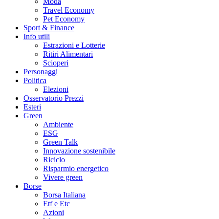
Moda
Travel Economy
Pet Economy
Sport & Finance
Info utili
Estrazioni e Lotterie
Ritiri Alimentari
Scioperi
Personaggi
Politica
Elezioni
Osservatorio Prezzi
Esteri
Green
Ambiente
ESG
Green Talk
Innovazione sostenibile
Riciclo
Risparmio energetico
Vivere green
Borse
Borsa Italiana
Etf e Etc
Azioni