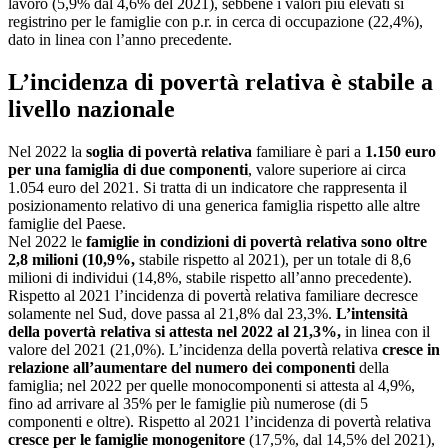
lavoro (5,9% dal 4,6% del 2021), sebbene i valori più elevati si
registrino per le famiglie con p.r. in cerca di occupazione (22,4%),
dato in linea con l’anno precedente.
L’incidenza di povertà relativa è stabile a
livello nazionale
Nel 2022 la
soglia di povertà relativa
familiare è pari a
1.150 euro
per una famiglia di due componenti
, valore superiore ai circa
1.054 euro del 2021. Si tratta di un indicatore che rappresenta il
posizionamento relativo di una generica famiglia rispetto alle altre
famiglie del Paese.
Nel 2022 le
famiglie in condizioni di povertà relativa
sono oltre
2,8 milioni (10,9%,
stabile rispetto al 2021), per un totale di 8,6
milioni di individui (14,8%, stabile rispetto all’anno precedente).
Rispetto al 2021 l’incidenza di povertà relativa familiare decresce
solamente nel Sud, dove passa al 21,8% dal 23,3%.
L’intensità
della povertà relativa si attesta nel 2022 al 21,3%,
in linea con il
valore del 2021 (21,0%). L’incidenza della povertà relativa
cresce in
relazione all’aumentare del numero dei componenti
della
famiglia; nel 2022 per quelle monocomponenti si attesta al 4,9%,
fino ad arrivare al 35% per le famiglie più numerose (di 5
componenti e oltre). Rispetto al 2021 l’incidenza di povertà relativa
cresce per le famiglie monogenitore
(17,5%, dal 14,5% del 2021),