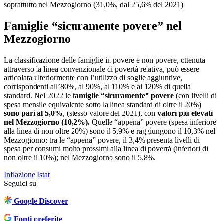
soprattutto nel Mezzogiorno (31,0%, dal 25,6% del 2021).
Famiglie “sicuramente povere” nel
Mezzogiorno
La classificazione delle famiglie in povere e non povere, ottenuta
attraverso la linea convenzionale di povertà relativa, può essere
articolata ulteriormente con l’utilizzo di soglie aggiuntive,
corrispondenti all’80%, al 90%, al 110% e al 120% di quella
standard. Nel 2022 le
famiglie “sicuramente” povere
(con livelli di
spesa mensile equivalente sotto la linea standard di oltre il 20%)
sono pari al 5,0%
, (stesso valore del 2021), con
valori più elevati
nel Mezzogiorno (10,2%).
Quelle “appena” povere (spesa inferiore
alla linea di non oltre 20%) sono il 5,9% e raggiungono il 10,3% nel
Mezzogiorno; tra le “appena” povere, il 3,4% presenta livelli di
spesa per consumi molto prossimi alla linea di povertà (inferiori di
non oltre il 10%); nel Mezzogiorno sono il 5,8%.
Inflazione
Istat
Seguici su:
Google Discover
Fonti preferite