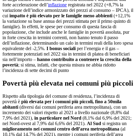
forte accelerazione dell’
inflazione
registrata nel 2022 (+8,7% la
variazione dell’indice armonizzato dei prezzi al consumo – IPCA), il
cui
impatto è più elevato per le famiglie meno abbienti
(+12,1%
la variazione su base annua dei prezzi stimata per il primo quinto di
famiglie). In effetti, le spese per consumo di questa fascia di
popolazione, che include anche le famiglie in povertà assoluta, pur
in forte crescita in termini correnti, non hanno tenuto il passo
dell’inflazione, determinando un calo in termini reali della loro spesa
equivalente del -2,5%.
I bonus sociali
per l’energia e il gas –
fortemente potenziati nel 2022 sia in termini di platea di beneficiari
sia nell’importo –
hanno contribuito a contenere la crescita della
povertà
; si stima, infatti, che questa misura ne abbia ridotto
l’incidenza di sette decimi di punto
Povertà più elevata nei comuni più piccoli
Rispetto alla tipologia del comune di residenza, l’incidenza di
povertà è
più elevata per i comuni più piccoli, fino a 50mila
abitanti
(diversi dai comuni periferia area metropolitana), con un
incremento dei valori rispetto al 2021 a livello nazionale (8,8% dal
7,9% del 2021),
in particolare nel Nord
(8,1% dal 6,9% del 2021;
nel Nord-ovest al 7,9% dal 6,6% del 2021).
Al Sud
si registra un
miglioramento nei comuni centro dell’area metropolitana
(al
10,1% dal 14,7% del 2021), mentre i comuni periferia dell’area