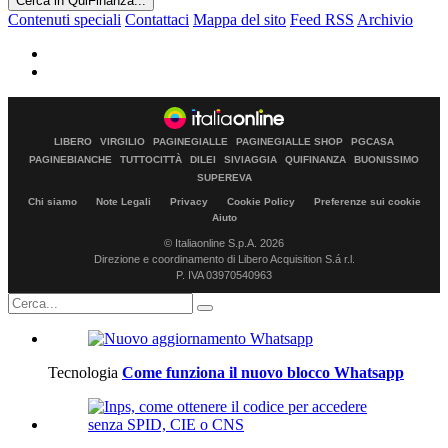
Cerca in QuiFinanza...
Contenuti speciali
Contattaci
Mappa del sito
Feed RSS
Archivio
LIBERO
VIRGILIO
PAGINEGIALLE
PAGINEGIALLE SHOP
PGCASA
PAGINEBIANCHE
TUTTOCITTÀ
DILEI
SIVIAGGIA
QUIFINANZA
BUONISSIMO
SUPEREVA
Chi siamo
Note Legali
Privacy
Cookie Policy
Preferenze sui cookie
Aiuto
© Italiaonline S.p.A. 2026
Direzione e coordinamento di Libero Acquisition S.á r.l.
P. IVA 03970540963
Tecnologia
Come funziona il nuovo blocco Whatsapp