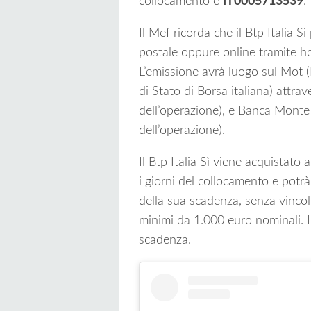
collocamento è
IT0005713539
.
Il Mef ricorda che il Btp Italia S
postale oppure online tramite ho
L’emissione avrà luogo sul Mot (M
di Stato di Borsa italiana) attra
dell’operazione), e Banca Monte
dell’operazione).
Il Btp Italia Sì viene acquistato 
i giorni del collocamento e potr
della sua scadenza, senza vincoli
minimi da 1.000 euro nominali. Il
scadenza.