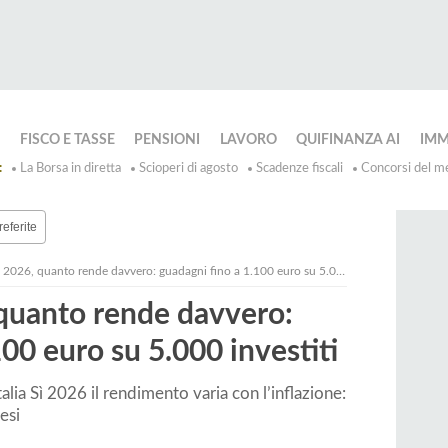
GI
ORIO
RI
IA
FISCO E TASSE
PENSIONI
LAVORO
QUIFINANZA AI
IMM
oni
Bonus
Trova
M
:
La Borsa in diretta
Scioperi di agosto
Scadenze fiscali
Concorsi del m
Fiscali
Lavoro
e
te
a
Pr
nti
Leggi
Bandi
referite
ma
ione
e
Concorsi
 2026, quanto rende davvero: guadagni fino a 1.100 euro su 5.000 investiti
ne
Diritto
, quanto rende davvero:
e
one
del
a
Lavoro
00 euro su 5.000 investiti
te
alia Sì 2026 il rendimento varia con l’inflazione:
i
esi
o