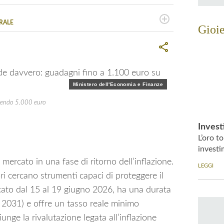
RALE
Gioie
o di tematiche di attualità, cultura ed economia.
a
alistiche a livello nazionale.
Ministero dell'Economia e Finanze
estendo 5.000 euro
Invest
L’oro t
investi
 mercato in una fase di ritorno dell’inflazione.
LEGGI
ri cercano strumenti capaci di proteggere il
locato dal 15 al 19 giugno 2026, ha una durata
 2031) e offre un tasso reale minimo
iunge la rivalutazione legata all’inflazione