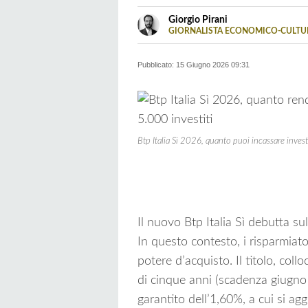
Borse
Vivere
Estere
green
Pensioni
Giorgio Pirani
e
GIORNALISTA ECONOMICO-CULTU
Giornalista professionista espert
Valute
Previdenz
Collabora con diverse testate giorn
Pubblicato:
15 Giugno 2026 09:31
Btp Italia Sì 2026, quanto puoi incassare inv
Il nuovo Btp Italia Sì debutta sul
In questo contesto, i risparmiato
potere d’acquisto. Il titolo, col
di cinque anni (scadenza giugno
garantito dell’1,60%, a cui si agg