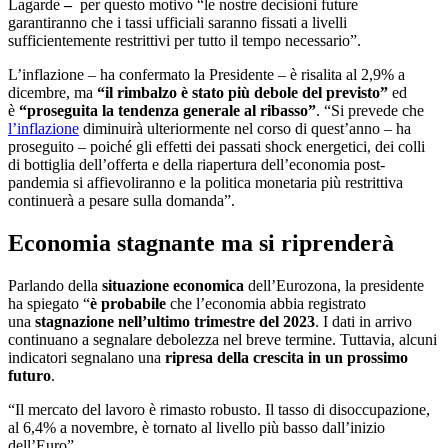
Lagarde
–
per questo motivo “le nostre decisioni future
garantiranno che i tassi ufficiali saranno fissati a livelli
sufficientemente restrittivi per tutto il tempo necessario”.
L’inflazione – ha confermato la Presidente – è risalita al 2,9% a
dicembre, ma
“il rimbalzo è stato più debole del previsto”
ed
è
“proseguita la tendenza generale al ribasso”
. “Si prevede che
l’inflazione
diminuirà ulteriormente nel corso di quest’anno – ha
proseguito – poiché gli effetti dei passati shock energetici, dei colli
di bottiglia dell’offerta e della riapertura dell’economia post-
pandemia si affievoliranno e la politica monetaria più restrittiva
continuerà a pesare sulla domanda”.
Economia stagnante ma si riprenderà
Parlando della
situazione economica
dell’Eurozona, la presidente
ha spiegato “
è probabile
che l’economia abbia registrato
una
stagnazione nell’ultimo trimestre del 2023
. I dati in arrivo
continuano a segnalare debolezza nel breve termine. Tuttavia, alcuni
indicatori segnalano una
ripresa della crescita in un prossimo
futuro
.
“Il mercato del lavoro è rimasto robusto. Il tasso di disoccupazione,
al 6,4% a novembre, è tornato al livello più basso dall’inizio
dell’Euro”.