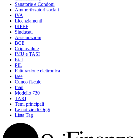
Sanatorie e Condoni
Ammortizzatori sociali
IVA
Licenziamenti
IRPEF
Sindacati
Assicurazioni
BCE
Criptovalute
IMU e TASI
Istat
PIL
Fatturazione elettronica
Isee
Cuneo fiscale
Inail
Modello 730
TARI
Temi principali
Le notizie di Oggi
Lista Tag