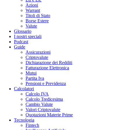
Azioni
Warrant
Titoli di Stato
Borse Estere
Valute
Glossario
I nostri speciali
Podcast
Guide
Assicurazioni
Criptovalute
Dichiarazione dei Redditi
Fatturazione Elettronica
Mutui
Partita Iva
Pensioni e Previdenza
Calcolatori
Calcolo IVA
Calcolo Tredicesima
Cambio Valute
Valori Criptovalute
Quotazioni Materie Prime
Tecnologia
Fintech