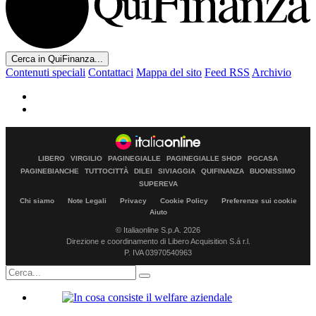
Cerca in QuiFinanza...
Contenuti speciali
Contattaci
Mappa del sito
Feed RSS
Archivio
LIBERO
VIRGILIO
PAGINEGIALLE
PAGINEGIALLE SHOP
PGCASA
PAGINEBIANCHE
TUTTOCITTÀ
DILEI
SIVIAGGIA
QUIFINANZA
BUONISSIMO
SUPEREVA
Chi siamo
Note Legali
Privacy
Cookie Policy
Preferenze sui cookie
Aiuto
© Italiaonline S.p.A. 2026
Direzione e coordinamento di Libero Acquisition S.á r.l.
P. IVA 03970540963