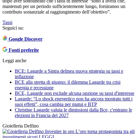
dopo aver sottolineato che i tassi di interesse “sono a livelli che,
mantenuti per un periodo sufficientemente lungo, forniranno un
contributo sostanziale al raggiungimento dell’obiettivo”.
Tassi
Seguici su:
Google Discover
Fonti preferite
Leggi anche
BCE: Lagarde a Sintra delinea nuova strategia su tassi e
inflazione
BCE alla stretta di giugno: il dilemma Lagarde tra crisi
energia e recessione
BCE, Lagarde non esclude alcuna opzione su tassi d'interesse
Lagarde: “Lo shock energetico non ha ancora mostrato tutti i
suoi effetti”, cosa cambia per mutui e BTP
Christine Lagarde valuta le dimissioni dalla Bce, c'entrano le
elezioni in Francia del 2027
Gioielleria Delfino
Investire in oro
L’oro torna protagonista tra gli
investimenti sicuri
LEGGI