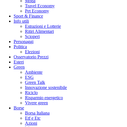
Moda
Travel Economy
Pet Economy
Sport & Finance
Info utili
Estrazioni e Lotterie
Ritiri Alimentari
Scioperi
Personaggi
Politica
Elezioni
Osservatorio Prezzi
Esteri
Green
Ambiente
ESG
Green Talk
Innovazione sostenibile
Riciclo
Risparmio energetico
Vivere green
Borse
Borsa Italiana
Etf e Etc
Azioni