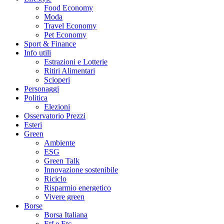
Food Economy
Moda
Travel Economy
Pet Economy
Sport & Finance
Info utili
Estrazioni e Lotterie
Ritiri Alimentari
Scioperi
Personaggi
Politica
Elezioni
Osservatorio Prezzi
Esteri
Green
Ambiente
ESG
Green Talk
Innovazione sostenibile
Riciclo
Risparmio energetico
Vivere green
Borse
Borsa Italiana
Etf e Etc