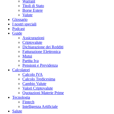
Warrant
Titoli di Stato
Borse Estere
Valute
Glossario
I nostri speciali
Podcast
Guide
Assicurazioni
Criptovalute
Dichiarazione dei Redditi
Fatturazione Elettronica
Mutui
Partita Iva
Pensioni e Previdenza
Calcolatori
Calcolo IVA
Calcolo Tredicesima
Cambio Valute
Valori Criptovalute
Quotazioni Materie Prime
Tecnologia
Fintech
Intelligenza Artificiale
Salute