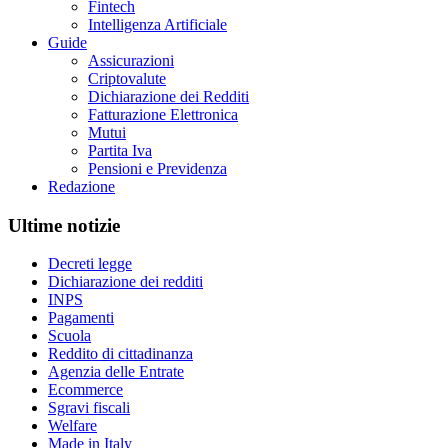
Fintech
Intelligenza Artificiale
Guide
Assicurazioni
Criptovalute
Dichiarazione dei Redditi
Fatturazione Elettronica
Mutui
Partita Iva
Pensioni e Previdenza
Redazione
Ultime notizie
Decreti legge
Dichiarazione dei redditi
INPS
Pagamenti
Scuola
Reddito di cittadinanza
Agenzia delle Entrate
Ecommerce
Sgravi fiscali
Welfare
Made in Italy