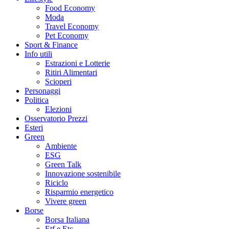
Food Economy
Moda
Travel Economy
Pet Economy
Sport & Finance
Info utili
Estrazioni e Lotterie
Ritiri Alimentari
Scioperi
Personaggi
Politica
Elezioni
Osservatorio Prezzi
Esteri
Green
Ambiente
ESG
Green Talk
Innovazione sostenibile
Riciclo
Risparmio energetico
Vivere green
Borse
Borsa Italiana
Etf e Etc