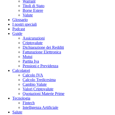
Warrant
Titoli di Stato
Borse Estere
Valute
Glossario
I nostri speciali
Podcast
Guide
Assicurazioni
Criptovalute
Dichiarazione dei Redditi
Fatturazione Elettronica
Mutui
Partita Iva
Pensioni e Previdenza
Calcolatori
Calcolo IVA
Calcolo Tredicesima
Cambio Valute
Valori Criptovalute
Quotazioni Materie Prime
Tecnologia
Fintech
Intelligenza Artificiale
Salute