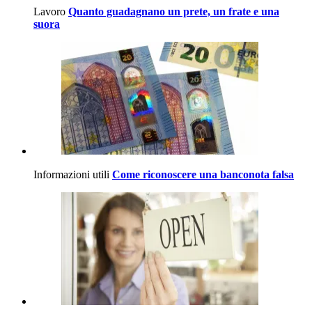
Lavoro
Quanto guadagnano un prete, un frate e una
suora
Informazioni utili
Come riconoscere una banconota falsa