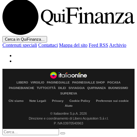
Cerca in QuiFinanza...
Contenuti speciali
Contattaci
Mappa del sito
Feed RSS
Archivio
LIBERO
VIRGILIO
PAGINEGIALLE
PAGINEGIALLE SHOP
PGCASA
PAGINEBIANCHE
TUTTOCITTÀ
DILEI
SIVIAGGIA
QUIFINANZA
BUONISSIMO
SUPEREVA
Chi siamo
Note Legali
Privacy
Cookie Policy
Preferenze sui cookie
Aiuto
© Italiaonline S.p.A. 2026
Direzione e coordinamento di Libero Acquisition S.á r.l.
P. IVA 03970540963