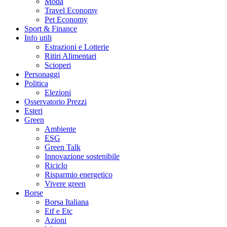
Moda
Travel Economy
Pet Economy
Sport & Finance
Info utili
Estrazioni e Lotterie
Ritiri Alimentari
Scioperi
Personaggi
Politica
Elezioni
Osservatorio Prezzi
Esteri
Green
Ambiente
ESG
Green Talk
Innovazione sostenibile
Riciclo
Risparmio energetico
Vivere green
Borse
Borsa Italiana
Etf e Etc
Azioni