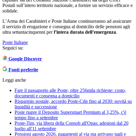
Postali sull’intero territorio nazionale, a fornire un servizio efficace e
solidale.
L’Arma dei Carabinieri e Poste Italiane continueranno ad assicurare
il servizio di erogazione e consegna al domicilio delle pensioni agli
ultra settantacinquenni per
l’intera durata dell’emergenza
.
Poste Italiane
Seguici su:
Google Discover
Fonti preferite
Leggi anche
Fare il passaporto alle Poste, oltre 256mila richieste: costo,
documenti e consegna a domicilio
Risparmio postale, accordo Poste-Cdp fino al 2030: novità su
liquidità e successione
Poste riapre il Deposito Supersmart Premium al 3,25%, c'è
tempo fino a settembre
Poste-Tim, via libera della Consob all'Opas: adesioni dal 20
luglio all'11 settembre
Pensioni agosto 2026, pagamenti al via ma arrivano tagli e