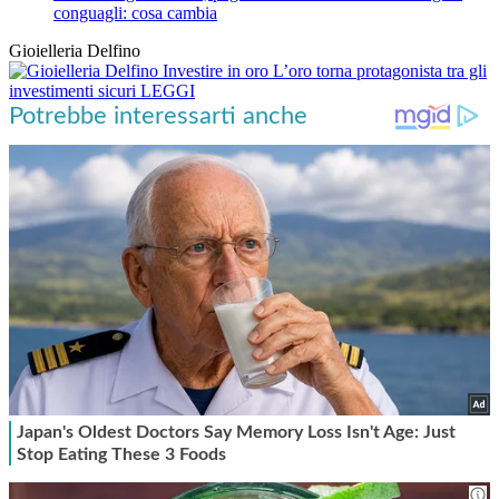
conguagli: cosa cambia
Gioielleria Delfino
Investire in oro
L’oro torna protagonista tra gli
investimenti sicuri
LEGGI