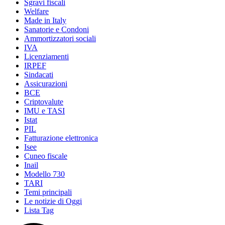
Sgravi fiscali
Welfare
Made in Italy
Sanatorie e Condoni
Ammortizzatori sociali
IVA
Licenziamenti
IRPEF
Sindacati
Assicurazioni
BCE
Criptovalute
IMU e TASI
Istat
PIL
Fatturazione elettronica
Isee
Cuneo fiscale
Inail
Modello 730
TARI
Temi principali
Le notizie di Oggi
Lista Tag