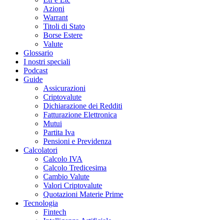
Azioni
Warrant
Titoli di Stato
Borse Estere
Valute
Glossario
I nostri speciali
Podcast
Guide
Assicurazioni
Criptovalute
Dichiarazione dei Redditi
Fatturazione Elettronica
Mutui
Partita Iva
Pensioni e Previdenza
Calcolatori
Calcolo IVA
Calcolo Tredicesima
Cambio Valute
Valori Criptovalute
Quotazioni Materie Prime
Tecnologia
Fintech