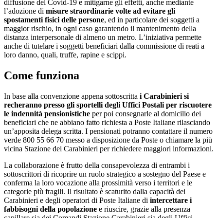
diffusione del Covid-19 e mitigarne gli effetti, anche mediante
l’adozione di
misure straordinarie volte ad evitare gli
spostamenti fisici delle persone
, ed in particolare dei soggetti a
maggior rischio, in ogni caso garantendo il mantenimento della
distanza interpersonale di almeno un metro. L’iniziativa permette
anche di tutelare i soggetti beneficiari dalla commissione di reati a
loro danno, quali, truffe, rapine e scippi.
Come funziona
In base alla convenzione appena sottoscritta
i Carabinieri si
recheranno presso gli sportelli degli Uffici Postali per riscuotere
le indennità pensionistiche
per poi consegnarle al domicilio dei
beneficiari che ne abbiano fatto richiesta a Poste Italiane rilasciando
un’apposita delega scritta. I pensionati potranno contattare il numero
verde 800 55 66 70 messo a disposizione da Poste o chiamare la più
vicina Stazione dei Carabinieri per richiedere maggiori informazioni.
La collaborazione è frutto della consapevolezza di entrambi i
sottoscrittori di ricoprire un ruolo strategico a sostegno del Paese e
conferma la loro vocazione alla prossimità verso i territori e le
categorie più fragili. Il risultato è scaturito dalla capacità dei
Carabinieri e degli operatori di Poste Italiane di
intercettare i
fabbisogni della popolazione
e riuscire, grazie alla presenza
capillare sia dei Comandi Stazione Carabinieri sia degli Uffici